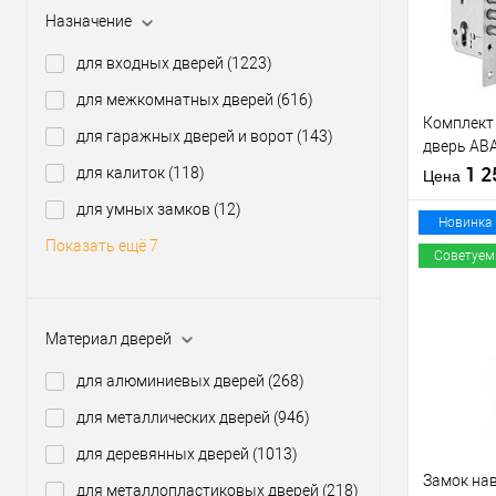
В из
Назначение
для входных дверей
(1223)
Производи
для межкомнатных дверей
(616)
Тип товара
Комплект
для гаражных дверей и ворот
(143)
дверь AB
(BS45*85
1 
для калиток
(118)
Материал д
Цена
60T и руч
Страна
для умных замков
(12)
производи
Новинка
Статус (гур
Показать ещё 7
Советуем
Купить
Материал дверей
клик
В из
для алюминиевых дверей
(268)
для металлических дверей
(946)
Производи
для деревянных дверей
(1013)
Тип товара
Замок нав
для металлопластиковых дверей
(218)