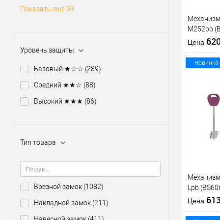
Показать ещё 93
Механизм
M252pb (
никель те
62
Цена
отв.планк
Уровень защиты
Новинка
Базовый ★☆☆
(289)
Средний ★★☆
(88)
Высокий ★★★
(86)
Купить
клик
В из
Тип товара
Производи
Тип товара
Механизм
Врезной замок
(1082)
Lpb (BS6
5 ключей 
61
Цена
Накладной замок
(211)
планки
Навесной замок
(411)