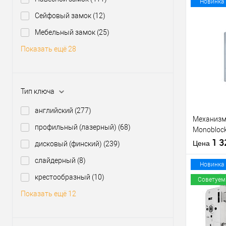
Материал д
Новинка
Страна
Сейфовый замок
(12)
производи
Мебельный замок
(25)
Межосевое
расстояние
Купить
Показать ещё 28
клик
В из
Тип ключа
Производи
английский
(277)
Тип товара
Механизм 
профильный (лазерный)
(68)
Monoblock
матовый
1 
Цена
дисковый (финский)
(239)
слайдерный
(8)
Материал д
Новинка
Страна
крестообразный
(10)
Советуем
производи
Показать ещё 12
Статус (гур
Купить
клик