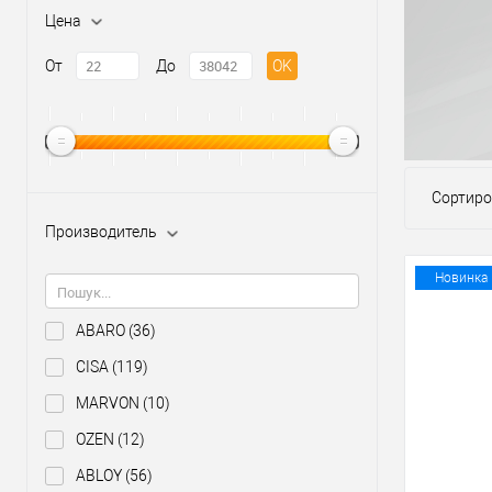
Цена
От
До
OK
Сортиро
Производитель
Новинка
ABARO
(36)
CISA
(119)
MARVON
(10)
OZEN
(12)
ABLOY
(56)