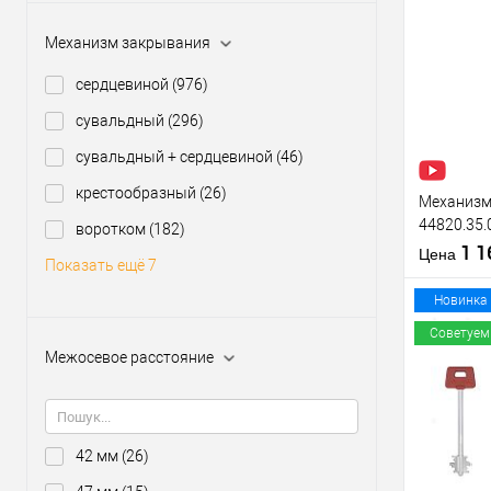
Купить
Механизм закрывания
клик
сердцевиной
(976)
В из
сувальдный
(296)
сувальдный + сердцевиной
(46)
Производи
Тип товара
крестообразный
(26)
Механизм 
44820.35.
воротком
(182)
(BS35*85м
1 
Материал д
Цена
Показать ещё 7
нержавею
Страна
производи
Новинка
Межосевое
Советуем
расстояние
Межосевое расстояние
Купить
клик
В из
42 мм
(26)