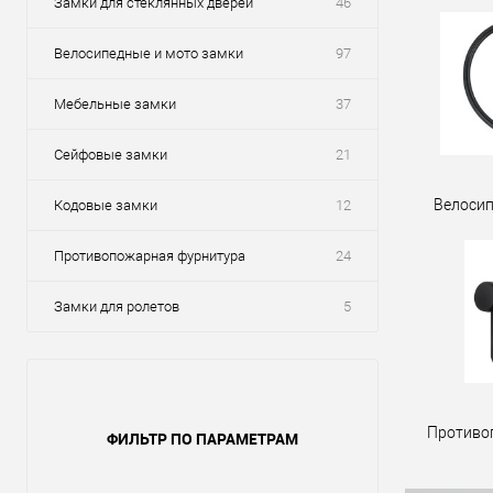
Замки для стеклянных дверей
46
Велосипедные и мото замки
97
Мебельные замки
37
Сейфовые замки
21
Велосип
Кодовые замки
12
Противопожарная фурнитура
24
Замки для ролетов
5
Противо
ФИЛЬТР ПО ПАРАМЕТРАМ