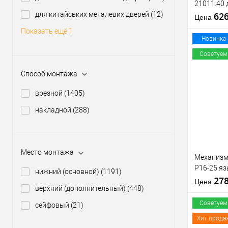
21011.40 
для китайських металевих дверей
(12)
мм, 2 клю
62
Цена
Показать ещё 1
Материал д
Новинка
Страна
Советуем
производи
Межосевое
Способ монтажа
расстояние
Купить
врезной
(1405)
клик
накладной
(288)
В из
Производи
Уровень з
Место монтажа
Механизм
Тип товара
P16-25 яз
Тип ключа
нижний (основной)
(1191)
матовый 
27
Страна
Цена
верхний (дополнительный)
(448)
производи
Советуем
сейфовый
(21)
Хит прода