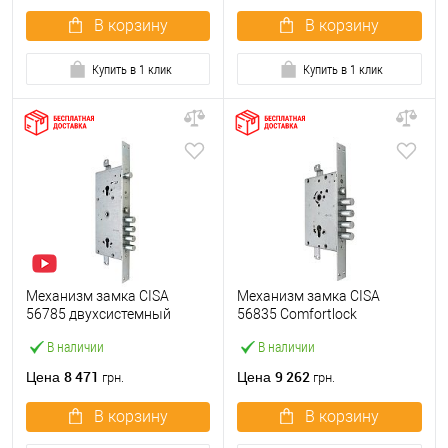
В корзину
В корзину
Купить в 1 клик
Купить в 1 клик
Механизм замка CISA
Механизм замка CISA
56785 двухсистемный
56835 Comfortlock
Revolution Pro
(BS67,5*85мм) хром
В наличии
В наличии
(BS67,5*85мм)
матовый
взаимозависимый с
8 471
9 262
Цена
Цена
грн.
грн.
блокировкой
В корзину
В корзину