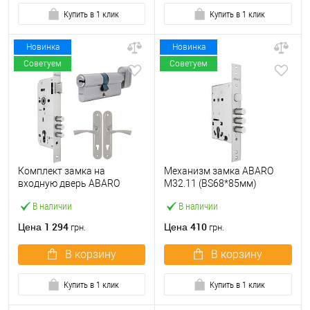
Купить в 1 клик
Купить в 1 клик
Новинка
Новинка
Советуем
Советуем
Комплект замка на
Механизм замка ABARO
входную дверь ABARO
M32.11 (BS68*85мм)
M2000-45 (BS45*85мм) с
матовый никель
В наличии
В наличии
цилиндром B100 70T и
ручками KEDR хром
1 294
410
Цена
Цена
грн.
грн.
В корзину
В корзину
Купить в 1 клик
Купить в 1 клик