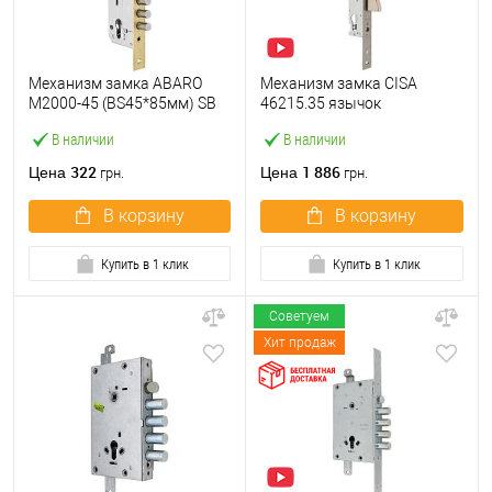
Механизм замка ABARO
Механизм замка CISA
M2000-45 (BS45*85мм) SB
46215.35 язычок
латунь матовая
(BS35*85мм, 22 мм)
В наличии
В наличии
нержавеющая сталь
322
1 886
Цена
Цена
грн.
грн.
В корзину
В корзину
Купить в 1 клик
Купить в 1 клик
Советуем
Хит продаж