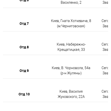
Василенко, 2
Завтр
Киев, Гната Хоткевича, 8
Сегод
Отд 7
(м.Черниговская)
Завтр
Киев, Набережно-
Сегод
Отд 8
Крещатицкая, 33
Завтр
Киев, В. Чорновола, 54а
Сегод
Отд 9
(р-н Жуляны)
Завтр
Киев, Василия
Сегод
Отд 10
Жуковского, 22А
Завтр