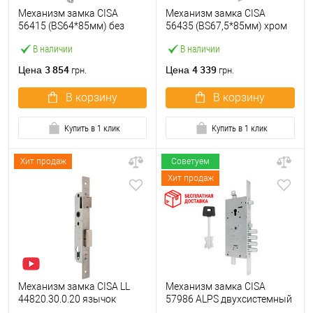
Механизм замка CISA
Механизм замка CISA
56415 (BS64*85мм) без
56435 (BS67,5*85мм) хром
торцевой планки
матовый
В наличии
В наличии
3 854
4 339
Цена
Цена
грн.
грн.
В корзину
В корзину
Купить в 1 клик
Купить в 1 клик
Хит продаж
Советуем
Хит продаж
Механизм замка CISA LL
Механизм замка CISA
44820.30.0.20 язычок
57986 ALPS двухсистемный
(BS30*85мм, 22 мм)
(BS67,5*85мм)