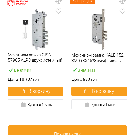
Хит продаж
Механизм замка CISA
Механизм замка KALE 152-
57965 ALPS двухсистемный
3MR (BS45*85мм) никель
(BS64*85мм) с
В наличии
В наличии
перекодировкой без
торцевой планки
10 737
583
Цена
Цена
грн.
грн.
В корзину
В корзину
Купить в 1 клик
Купить в 1 клик
Показать еще