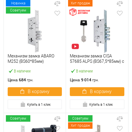
Новинка
Хит продаж
Советуем
Механизм замка ABARO
Механизм замка CISA
M252 (BS60*85мм)
57685 ALPS (BS67,5*85мм) с
матовый никель
перекодировкой хром
В наличии
В наличии
матовый
684
9 014
Цена
Цена
грн.
грн.
В корзину
В корзину
Купить в 1 клик
Купить в 1 клик
Советуем
Советуем
Хит продаж