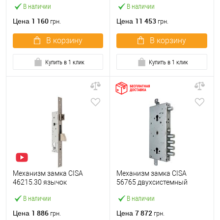
В наличии
В наличии
нержавеющая сталь
цилиндр+сувальдный с
перекодировкой
1 160
11 453
Цена
Цена
грн.
грн.
В корзину
В корзину
Купить в 1 клик
Купить в 1 клик
Механизм замка CISA
Механизм замка CISA
46215.30 язычок
56765 двухсистемный
(BS30*85мм, 22 мм)
Revolution Pro (BS64*85мм)
В наличии
В наличии
нержавеющая сталь
взаимосвязан с блок. без
планки
1 886
7 872
Цена
Цена
грн.
грн.