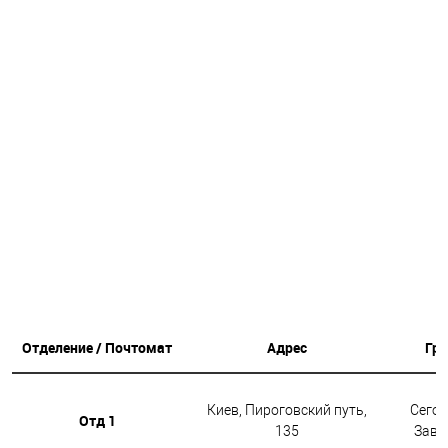
Отделение / Почтомат
Адрес
Гр
Киев, Пироговский путь,
Сегод
Отд 1
135
Завтр