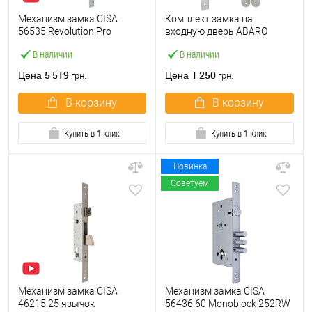
Механизм замка CISA
Комплект замка на
56535 Revolution Pro
входную дверь ABARO
редукторный с
M2000-45 (BS45*85мм) с
В наличии
В наличии
блокировкой (BS67,5*85мм)
цилиндром B100 60T и
хром матовый
ручками KEDR хром
5 519
1 250
Цена
Цена
грн.
грн.
В корзину
В корзину
Купить в 1 клик
Купить в 1 клик
Новинка
Советуем
Механизм замка CISA
Механизм замка CISA
46215.25 язычок
56436.60 Monoblock 252RW