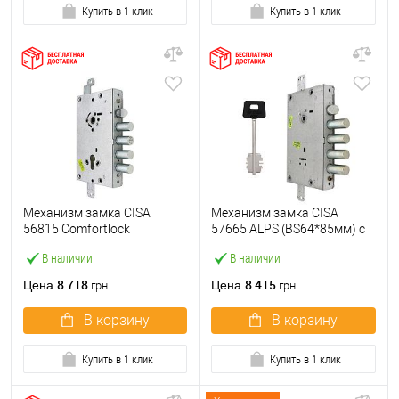
Купить в 1 клик
Купить в 1 клик
Механизм замка CISA
Механизм замка CISA
56815 Comfortlock
57665 ALPS (BS64*85мм) с
(BS64*85мм) без торцевой
перекодировкой без
В наличии
В наличии
планки
торцевой планки
8 718
8 415
Цена
Цена
грн.
грн.
В корзину
В корзину
Купить в 1 клик
Купить в 1 клик