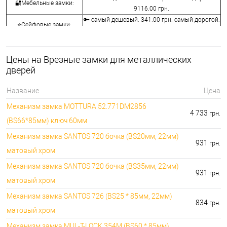
🔐Мебельные замки:
9116.00 грн.
🔑 самый дешевый: 341.00 грн. самый дорогой:
⭐Сейфовые замки:
3848.00 грн.
🔑 самый дешевый: 1058.00 грн. самый
🔐Кодовые замки:
дорогой: 5113.00 грн.
Цены на Врезные замки для металлических
⭐Противопожарная
🔑 самый дешевый: 290.00 грн. самый дорогой:
дверей
фурнитура:
4045.00 грн.
🔑 самый дешевый: 600.00 грн. самый дорогой:
Название
Цена
🔐Замки для ролетов:
660.00 грн.
Механизм замка MOTTURA 52.771DM2856
4 733
грн.
(BS66*85мм) ключ 60мм
Механизм замка SANTOS 720 бочка (BS20мм, 22мм)
931
грн.
матовый хром
Механизм замка SANTOS 720 бочка (BS35мм, 22мм)
931
грн.
матовый хром
Механизм замка SANTOS 726 (BS25 * 85мм, 22мм)
834
грн.
матовый хром
Механизм замка MUL-T-LOCK 354M (BS60 * 85мм)