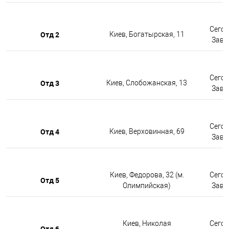
Сегод
Отд 2
Киев, Богатырская, 11
Завтр
Сегод
Отд 3
Киев, Слобожанская, 13
Завтр
Сегод
Отд 4
Киев, Верховинная, 69
Завтр
Киев, Федорова, 32 (м.
Сегод
Отд 5
Олимпийская)
Завтр
Киев, Николая
Сегод
Отд 6