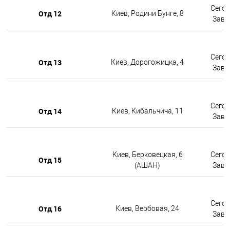
Сегод
Отд 12
Киев, Родини Бунге, 8
Завтр
Сегод
Отд 13
Киев, Дорогожицка, 4
Завтр
Сегод
Отд 14
Киев, Кибальчича, 11
Завтр
Киев, Берковецкая, 6
Сегод
Отд 15
(АШАН)
Завтр
Сегод
Отд 16
Киев, Вербовая, 24
Завтр