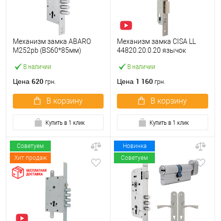
Механизм замка ABARO
Механизм замка CISA LL
M252pb (BS60*85мм)
44820.20.0.20 язычок
матовый никель тех
(BS20*85мм, 22 мм)
В наличии
В наличии
упаковки без отв.планки
нержавеющая сталь
620
1 160
Цена
Цена
грн.
грн.
В корзину
В корзину
Купить в 1 клик
Купить в 1 клик
Советуем
Новинка
Хит продаж
Советуем