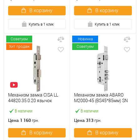
никель
В корзину
В корзину
Купить в 1 клик
Купить в 1 клик
Советуем
Новинка
Хит продаж
Советуем
Механизм замка CISA LL
Механизм замка ABARO
44820.35.0.20 язычок
M2000-45 (BS45*85мм) SN
(BS35*85мм, 22 мм)
матовый никель
В наличии
В наличии
нержавеющая сталь
1 160
313
Цена
Цена
грн.
грн.
В корзину
В корзину