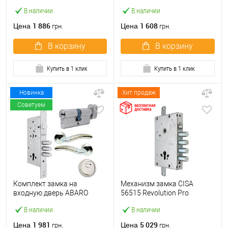
(BS25*85мм, 22 мм)
(BS60*85мм) хром матовый
В наличии
В наличии
нержавеющая сталь
1 886
1 608
Цена
Цена
грн.
грн.
В корзину
В корзину
Купить в 1 клик
Купить в 1 клик
Новинка
Хит продаж
Советуем
Комплект замка на
Механизм замка CISA
входную дверь ABARO
56515 Revolution Pro
M252 (BS60*85мм) с
(BS64*85мм) редукторный с
В наличии
В наличии
цилиндром B100,
блокировкой без торцевой
протектором и ручками
планки
1 981
5 029
Цена
Цена
грн.
грн.