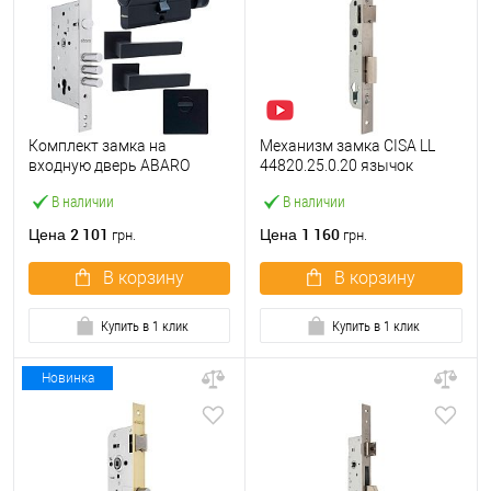
Комплект замка на
Механизм замка CISA LL
входную дверь ABARO
44820.25.0.20 язычок
M252 (BS60*85мм) с
(BS25*85мм, 22 мм)
В наличии
В наличии
цилиндром, ручками,
нержавеющая сталь
протектором черный
2 101
1 160
Цена
Цена
грн.
грн.
В корзину
В корзину
Купить в 1 клик
Купить в 1 клик
Новинка