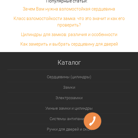
Популярные статьи:
Зачем Вам нужна взломостойкая сердцевина
Класс взломостойкости замка: что это значит и как его
проверить?
Цилиндры для замков: различия и особенности
Как замерить и выбрать сердцевину для дверей
Каталог
Сердцевины (цилиндры)
Замки
Электрозамки
Умные замки и цилиндры
Системы антипаника
Ручки для дверей и окон