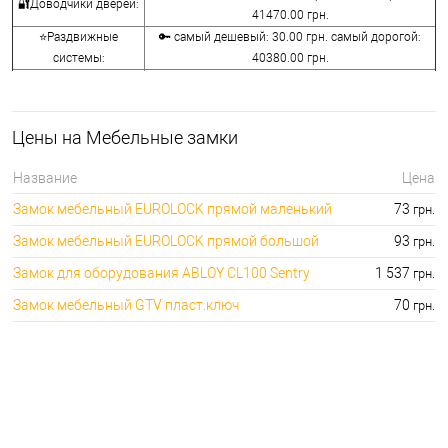
🔐Доводчики дверей:
41470.00 грн.
⭐Раздвижные
🔑 самый дешевый: 30.00 грн. самый дорогой:
системы:
40380.00 грн.
🔑 самый дешевый: 15.00 грн. самый дорогой:
🔐Аксессуары:
8645.00 грн.
🔑 самый дешевый: 780.00 грн. самый дорогой:
⭐Сейфы:
Цены на Мебельные замки
396000.00 грн.
🔑 самый дешевый: 1050.00 грн. самый дорогой:
🔐Домофоны:
Название
Цена
11100.00 грн.
Замок мебельный EUROLOCK прямой маленький
73
грн.
⭐Сигнализация AJAX:
🔑 самый дешевый: грн. самый дорогой: грн.
Замок мебельный EUROLOCK прямой большой
93
грн.
Замок для оборудования ABLOY CL100 Sentry
1 537
грн.
Замок мебельный GTV пласт.ключ
70
грн.