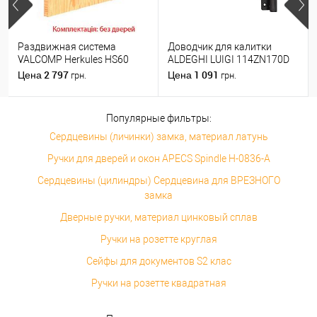
Раздвижная система
Доводчик для калитки
VALCOMP Herkules HS60
ALDEGHI LUIGI 114ZN170D
длина 1,8 м на 1 полотно
правый черный цинк
2 797
1 091
Цена
Цена
грн.
грн.
весом до 60 кг
Популярные фильтры:
Сердцевины (личинки) замка, материал латунь
Ручки для дверей и окон APECS Spindle H-0836-A
Сердцевины (цилиндры) Сердцевина для ВРЕЗНОГО
замка
Дверные ручки, материал цинковый сплав
Ручки на розетте круглая
Сейфы для документов S2 клас
Ручки на розетте квадратная