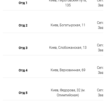
Киев, Пироговский путь,
Сегод
Отд 1
135
Завтр
Сегод
Отд 2
Киев, Богатырская, 11
Завтр
Сегод
Отд 3
Киев, Слобожанская, 13
Завтр
Сегод
Отд 4
Киев, Верховинная, 69
Завтр
Киев, Федорова, 32 (м.
Сегод
Отд 5
Олимпийская)
Завтр