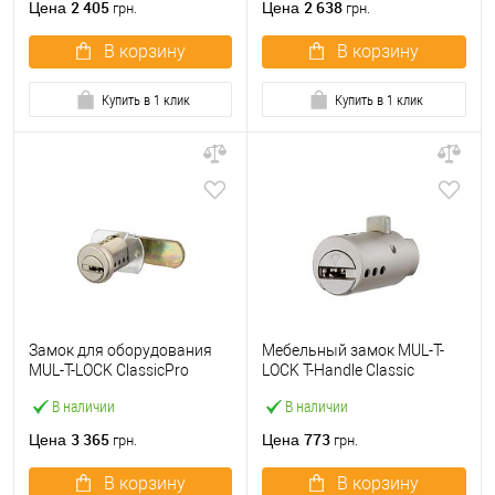
2 405
2 638
Цена
Цена
грн.
грн.
В корзину
В корзину
Купить в 1 клик
Купить в 1 клик
Замок для оборудования
Мебельный замок MUL-T-
MUL-T-LOCK ClassicPro
LOCK T-Handle Classic
прямой язычок
никель сатин
В наличии
В наличии
3 365
773
Цена
Цена
грн.
грн.
В корзину
В корзину