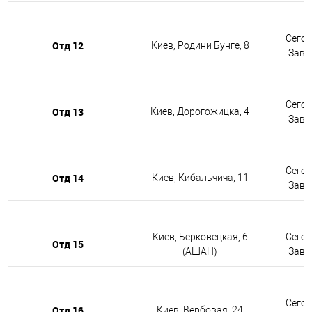
Сегод
Отд 12
Киев, Родини Бунге, 8
Завтр
Сегод
Отд 13
Киев, Дорогожицка, 4
Завтр
Сегод
Отд 14
Киев, Кибальчича, 11
Завтр
Киев, Берковецкая, 6
Сегод
Отд 15
(АШАН)
Завтр
Сегод
Отд 16
Киев, Вербовая, 24