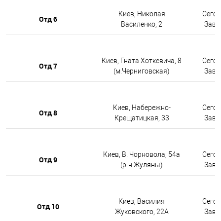
Киев, Николая
Сегод
Отд 6
Василенко, 2
Завтр
Киев, Гната Хоткевича, 8
Сегод
Отд 7
(м.Черниговская)
Завтр
Киев, Набережно-
Сегод
Отд 8
Крещатицкая, 33
Завтр
Киев, В. Чорновола, 54а
Сегод
Отд 9
(р-н Жуляны)
Завтр
Киев, Василия
Сегод
Отд 10
Жуковского, 22А
Завтр