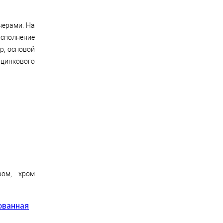
нерами. На
исполнение
р, основой
 цинкового
ром, хром
рованная