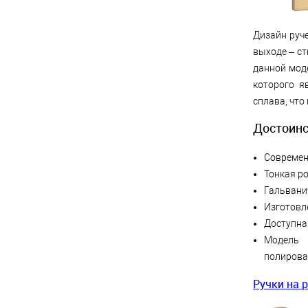
Дизайн руч
выходе – с
данной мод
которого я
сплава, что
Достоинс
Современ
Тонкая ро
Гальвани
Изготовл
Доступна
Модель 
полирова
Ручки на 