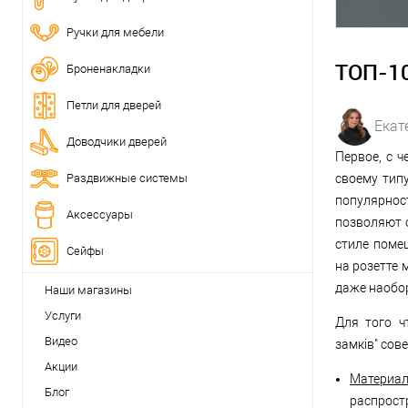
Ручки для мебели
ТОП-10
Броненакладки
Петли для дверей
Екат
Доводчики дверей
Первое, с 
Раздвижные системы
своему типу
популярнос
Аксессуары
позволяют 
стиле поме
Сейфы
на розетте 
даже наобо
Наши магазины
Услуги
Для того ч
Видео
замків" сов
Акции
Материа
Блог
распрост