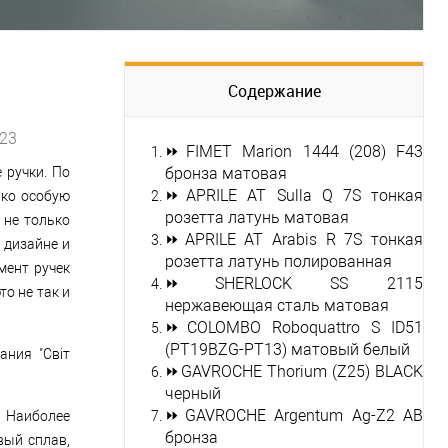
Содержание
023
⏩
FIMET Marion 1444 (208) F43
 ручки. По
бронза матовая
⏩
APRILE AT Sulla Q 7S тонкая
ако особую
розетта латунь матовая
 не только
⏩
APRILE AT Arabis R 7S тонкая
 дизайне и
розетта латунь полированная
мент ручек
⏩
SHERLOCK SS 2115
о не так и
нержавеющая сталь матовая
⏩
COLOMBO Roboquattro S ID51
(PT19BZG-PT13) матовый белый
ания "Світ
⏩
GAVROCHE Thorium (Z25) BLACK
черный
⏩
GAVROCHE Argentum Ag-Z2 AB
. Наиболее
бронза
вый сплав,