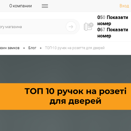
О компании
Вход
0
5
0
Показати
номер
0
6
7
Показати
номер
•
•
азин замков
Блог
ТОП-10 ручек на розетте для дверей