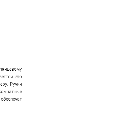
лянцевому
зеттой это
еру. Ручки
жкомнатные
обеспечат