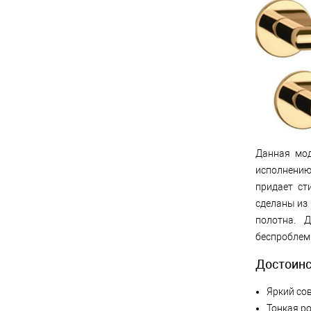
Данная мод
исполнению
придает ст
сделаны из
полотна. 
беспроблемн
Достоинс
Яркий со
Тонкая ро