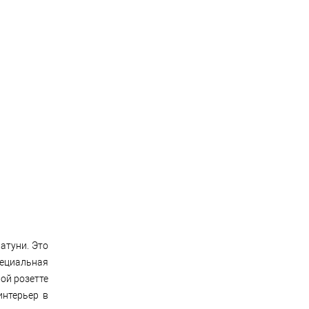
атуни. Это
пециальная
ой розетте
интерьер в