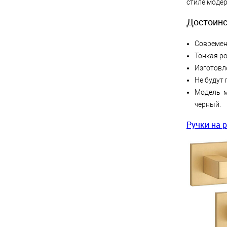
стиле модер
Достоинс
Современ
Тонкая ро
Изготовл
Не будут 
Модель 
черный.
Ручки на р