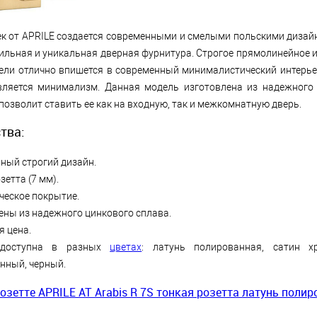
ек от APRILE создается современными и смелыми польскими дизай
тильная и уникальная дверная фурнитура. Строгое прямолинейное 
ели отлично впишется в современный минималистический интерье
вляется минимализм. Данная модель изготовлена ​​из надежного
 позволит ставить ее как на входную, так и межкомнатную дверь.
тва
:
ный строгий дизайн.
зетта (7 мм).
ческое покрытие.
ены из надежного цинкового сплава.
я цена.
доступна в разных
цветах
: латунь полированная, сатин х
нный, черный.
розетте APRILE AT Arabis R 7S тонкая розетта латунь поли