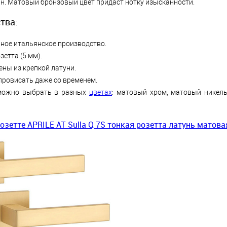
н. Матовый бронзовый цвет придаст нотку изысканности.
тва:
ное итальянское производство.
зетта (5 мм).
ены из крепкой латуни.
провисать даже со временем.
можно выбрать в разных
цветах
: матовый хром, матовый никел
озетте APRILE AT Sulla Q 7S тонкая розетта латунь матова