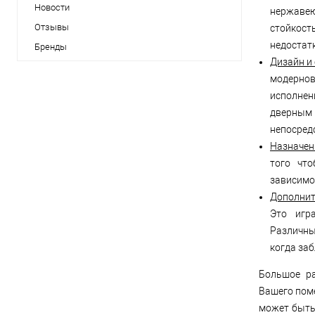
Новости
нержаве
Отзывы
стойкост
недостатк
Бренды
Дизайн и
модернов
исполнен
дверным 
непосред
Назначен
того чт
зависимо
Дополнит
Это игр
Различны
когда заб
Большое ра
Вашего пом
может быть