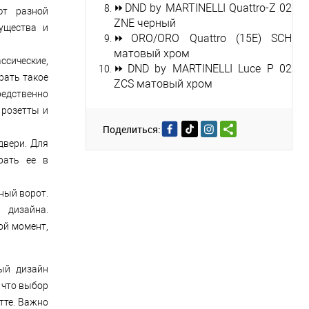
⏩
DND by MARTINELLI Quattro-Z 02
ют разной
ZNE черный
ущества и
⏩
ORO/ORO Quattro (15E) SCH
матовый хром
ассические,
⏩
DND by MARTINELLI Luce P 02
рать такое
ZCS матовый хром
редственно
 розетты и
Поделиться:
двери. Для
рать ее в
ный ворот.
 дизайна.
ой момент,
ый дизайн
 что выбор
тте. Важно