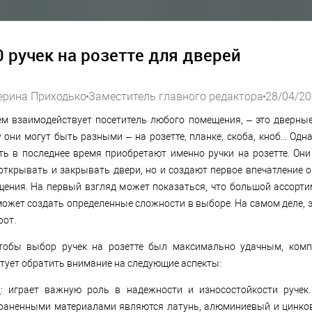
 ручек на розетте для дверей
ерина Приходько
Заместитель главного редактора
28/04/2
чем взаимодействует посетитель любого помещения, – это дверные
 они могут быть разными – на розетте, планке, скоба, кноб... Одн
ть в последнее время приобретают именно ручки на розетте. Они
открывать и закрывать двери, но и создают первое впечатление о
щения. На первый взгляд может показаться, что большой ассорти
может создать определенные сложности в выборе. На самом деле, эт
рот.
тобы выбор ручек на розетте был максимально удачным, комп
етует обратить внимание на следующие аспекты:
л
: играет важную роль в надежности и износостойкости ручек
раненными материалами являются латунь, алюминиевый и цинко