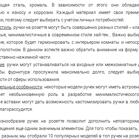
ющая сталь, хромаль. В зависимости от этого они облада
ью к износу и коррозии. Каждый материал имеет свои преим
и, поэтому следует выбирать с учетом личных потребностей.
 стиль
: ручки на розетте могут быть совершенно разных стилей – кл
ые, минималистичные в современном стиле хай-тек... Важно выби
ие, которое будет гармонировать с интерьером комнаты и непос
полотном. В данном аспекте важно обратить внимание на форму
ственно нажимной части.
ие
: ручки могут устанавливаться на входные или межкомнатные 
обы фурнитура прослужила максимально долго, следует выби
сти от сферы использования.
ельные особенности
: некоторые модели ручек могут иметь встроен
ает необыкновенную роль в разработке минималистического
е вставки могут дать возможность кастомизировать ручки в люб
лагорассудится.
знообразие ручек на розетте позволит дополнить неповторим
ещения еще одним значимым элементом. Для того чтобы показать,
 разным, мы отобрали 10 популярных моделей в топ ручек на розе