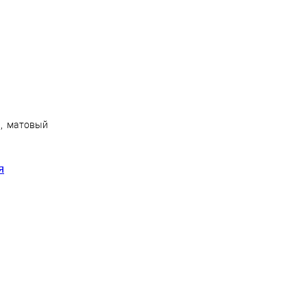
ь, матовый
я