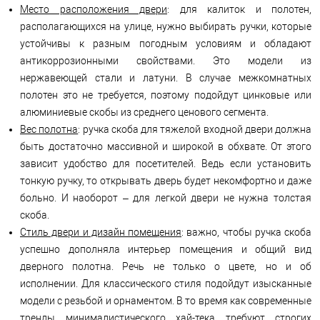
Место расположения двери
: для калиток и полотен,
располагающихся на улице, нужно выбирать ручки, которые
устойчивы к разным погодным условиям и обладают
антикоррозионными свойствами. Это модели из
нержавеющей стали и латуни. В случае межкомнатных
полотен это не требуется, поэтому подойдут цинковые или
алюминиевые скобы из среднего ценового сегмента.
Вес полотна
: ручка скоба для тяжелой входной двери должна
быть достаточно массивной и широкой в ​​обхвате. От этого
зависит удобство для посетителей. Ведь если установить
тонкую ручку, то открывать дверь будет некомфортно и даже
больно. И наоборот – для легкой двери не нужна толстая
скоба.
Стиль двери и дизайн помещения
: важно, чтобы ручка скоба
успешно дополняла интерьер помещения и общий вид
дверного полотна. Речь не только о цвете, но и об
исполнении. Для классического стиля подойдут изысканные
модели с резьбой и орнаментом. В то время как современные
тренды минималистического хай-тека требуют строгих