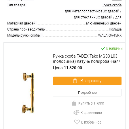
Тип товара
Ручка скоба
для металлопластиковых дверей
/
для стеклянных дверей
/
для
Материал дверей
алюминиевых дверей
Страна производитель
Польша
Модель ручки скобы:
WALA QA45RX
В наличии
Ручка скоба FADEX Tako MG33 L03
(половинка) латунь полированная/
латунь матовая
11 820.00
Цена
В корзину
Подробнее
Купить в 1 клик
К сравнению
В избранное