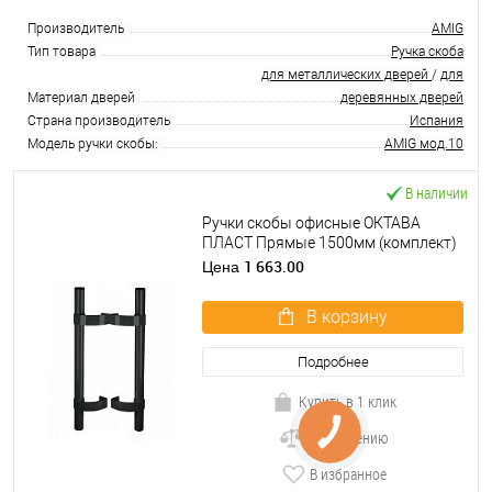
Производитель
AMIG
Тип товара
Ручка скоба
для металлических дверей
/
для
Материал дверей
деревянных дверей
Страна производитель
Испания
Модель ручки скобы:
AMIG мод.10
В наличии
Ручки скобы офисные ОКТАВА
ПЛАСТ Прямые 1500мм (комплект)
черный
1 663.00
Цена
В корзину
Подробнее
Купить в 1 клик
К сравнению
В избранное