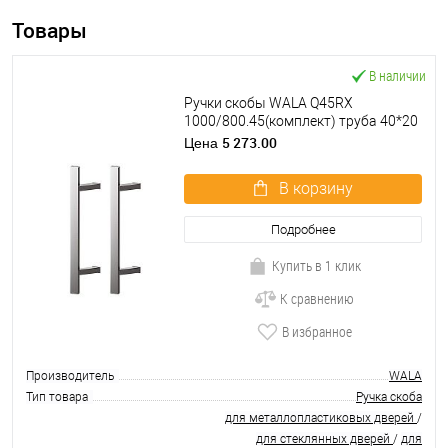
Товары
В наличии
Ручки скобы WALA Q45RX
1000/800.45(комплект) труба 40*20
нержавеющая сталь М304
5 273.00
Цена
В корзину
Подробнее
Купить в 1 клик
К сравнению
В избранное
Производитель
WALA
Тип товара
Ручка скоба
для металлопластиковых дверей
/
для стеклянных дверей
/
для