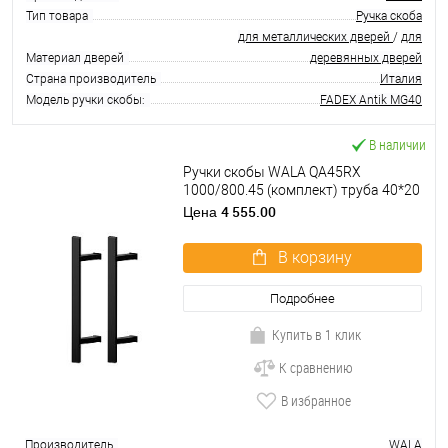
Тип товара
Ручка скоба
для металлических дверей
/
для
Материал дверей
деревянных дверей
Страна производитель
Италия
Модель ручки скобы:
FADEX Antik MG40
В наличии
Ручки скобы WALA QA45RX
1000/800.45 (комплект) труба 40*20
черный матовый
4 555.00
Цена
В корзину
Подробнее
Купить в 1 клик
К сравнению
В избранное
Производитель
WALA