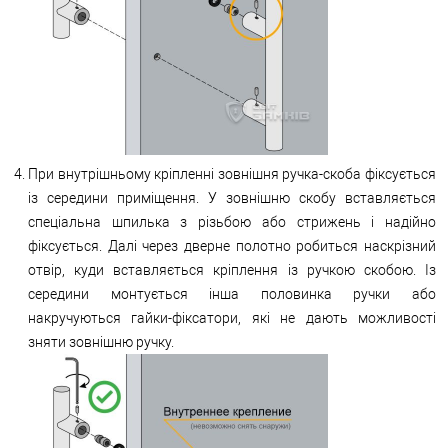
При внутрішньому кріпленні зовнішня ручка-скоба фіксується
із середини приміщення. У зовнішню скобу вставляється
спеціальна шпилька з різьбою або стрижень і надійно
фіксується. Далі через дверне полотно робиться наскрізний
отвір, куди вставляється кріплення із ручкою скобою. Із
середини монтується інша половинка ручки або
накручуються гайки-фіксатори, які не дають можливості
зняти зовнішню ручку.