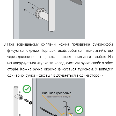
При зовнішньому кріпленні кожна половинка ручки-скоби
фіксується окремо. Порядок такий: робиться наскрізний отвір
через дверне полотно, вставляється шпилька з різьбою. На
неї накручується втулка та насаджуються ручки-скоби з обох
сторін. Кожна ручка окремо фіксується гужоном. У випадку
одинарної ручки – фіксація відбувається з однієї сторони.