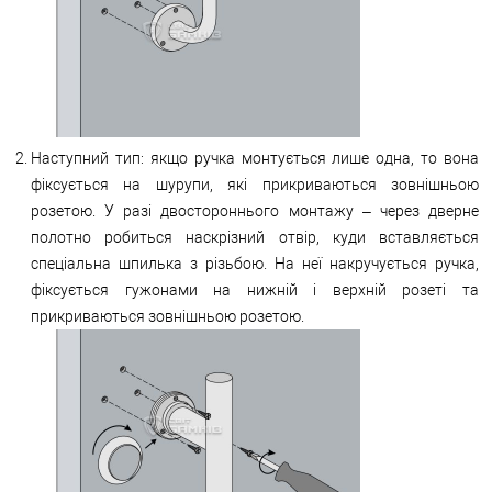
Наступний тип: якщо ручка монтується лише одна, то вона
фіксується на шурупи, які прикриваються зовнішньою
розетою. У разі двостороннього монтажу – через дверне
полотно робиться наскрізний отвір, куди вставляється
спеціальна шпилька з різьбою. На неї накручується ручка,
фіксується гужонами на нижній і верхній розеті та
прикриваються зовнішньою розетою.