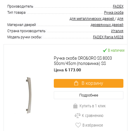
Производитель
FADEX
Тип товара
Ручка скоба
для металлических дверей
/
для
Материал дверей
деревянных дверей
Страна производитель
Италия
Модель ручки скобы:
FADEX Rania MG28
В наличии
Ручка скоба ORO&ORO SS 8003
50cm/45cm (половинка) SS
нержавеющая сталь
6 173.00
Цена
В корзину
Подробнее
Купить в 1 клик
К сравнению
В избранное