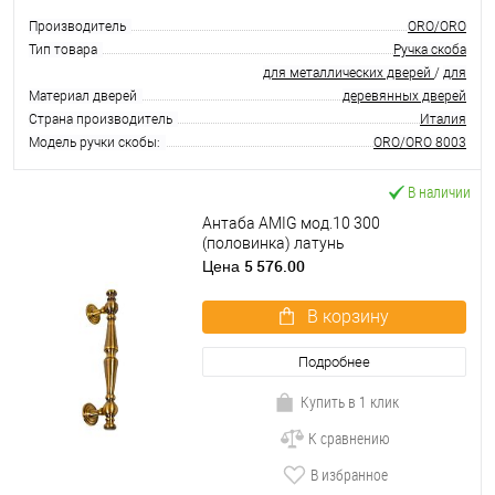
Производитель
ORO/ORO
Тип товара
Ручка скоба
для металлических дверей
/
для
Материал дверей
деревянных дверей
Страна производитель
Италия
Модель ручки скобы:
ORO/ORO 8003
В наличии
Антаба AMIG мод.10 300
(половинка) латунь
5 576.00
Цена
В корзину
Подробнее
Купить в 1 клик
К сравнению
В избранное