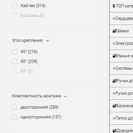
Тип товара
Хай-тек
(314)
🔒 ТОП кат
Классика
(0)
⭐Сердцеви
🔐Замки:
Угол крепления:
⭐Электроз
Материал д
45°
(216)
Модель руч
🔐Умные з
скобы:
90°
(209)
Цветовой
⭐Системы 
40°
(0)
оттенок
🔐Ручки дл
⭐Ручки дл
Комплектность монтажа
🔐Бронена
двусторонняя
(289)
односторонняя
(137)
⭐Петли дл
🔐Доводчи