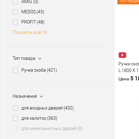
Хит прода
AMIG
(3)
Материал д
Модель руч
MEDOS
(43)
скобы:
Купить
PROFIT
(48)
Цветовой
клик
оттенок
Показать ещё 18
В из
Производи
Тип товара
Тип товара
Ручки ско
Ручка скоба
(421)
L:1800 X:
сталь (ко
5 
Цена
Назначение
Материал д
для входных дверей
(432)
Модель руч
скобы:
для калиток
(363)
Купить
Цветовой
клик
для межкомнатных дверей
(0)
оттенок
В из