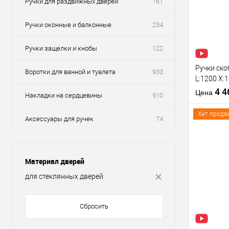
Ручки для раздвижных дверей
161
Ручки оконные и балконные
234
Ручки защелки и кнобы
122
Ручки ско
Воротки для ванной и туалета
933
L:1200 X:
нерж. ста
4 
Цена
Накладки на сердцевины
910
Хит прода
Аксессуары для ручек
74
Купить
Материал дверей
клик
для стеклянных дверей
В из
Сбросить
Производи
Тип товара