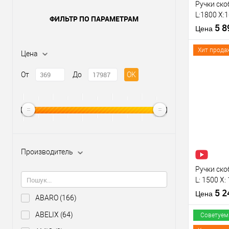
Ручки ско
L:1800 X:
ФИЛЬТР ПО ПАРАМЕТРАМ
нерж. ста
5 
Цена
Хит прода
Цена
Материал д
От
До
OK
Модель руч
скобы:
Купить
Цветовой
клик
оттенок
В из
Производи
Производитель
Тип товара
Ручки ско
L: 1500 X
нерж. ста
5 
Цена
ABARO
(166)
ABELIX
(64)
Советуем