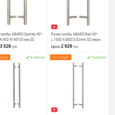
 скобы ABARO Sydney 45°
Ручки скобы ABARO Bali 45°
 X:400 W:40*20 мм SS
L:1000 X:800 D:32mm SS нерж.
 сталь (комплект)
3 526
сталь (комплект)
2 929
Цена
грн.
грн.
В наличии
В наличии
родаж
Хит продаж
В корзину
В корзину
пить в 1 клик
К
Купить в 1 клик
К
сравнению
сравнению
В избранное
В избранное
водитель
ABARO
Производитель
ABARO
вара
Ручка скоба
Тип товара
Ручка скоба