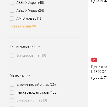
5 
Цена
ABELIX Aspen
(40)
(комплект
ABELIX Vegas
(24)
AMIG мод.25
(1)
Материал д
Модель руч
Показать ещё 99
скобы:
Купить
Цветовой
клик
оттенок
В из
Тип открывания
фиксированная
(0)
Производи
Тип товара
Ручки ско
L:1800 X:
Материал
сталь (ко
4 
Цена
алюминиевый сплав
(26)
нержавеющая сталь
(406)
Материал д
цинковый сплав
(0)
Модель руч