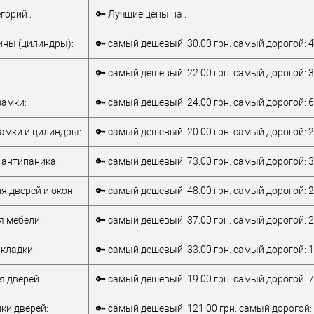
Ручка скоба
Тип товара
Ручка скоба
егорий :
🔑 Лучшие цены на :
для
для
металлопластиковых
металлопластиковых
ны (цилиндры):
🔑 самый дешевый: 30.00 грн. самый дорогой: 4
дверей
/
для
дверей
/
для
стеклянных
стеклянных
🔑 самый дешевый: 22.00 грн. самый дорогой: 3
дверей
/
для
дверей
/
для
алюминиевых
алюминиевых
амки:
🔑 самый дешевый: 24.00 грн. самый дорогой: 6
верей
дверей
Материал дверей
дверей
ки
Модель ручки
амки и цилиндры:
🔑 самый дешевый: 20.00 грн. самый дорогой: 2
ABARO Bali
скобы:
ABARO Bali
серебро / матовое
Цветовой
серебро / матовое
антипаника:
🔑 самый дешевый: 73.00 грн. самый дорогой: 3
серебро / серый
оттенок
серебро / серый
я дверей и окон:
🔑 самый дешевый: 48.00 грн. самый дорогой: 2
я мебели:
🔑 самый дешевый: 37.00 грн. самый дорогой: 2
кладки:
🔑 самый дешевый: 33.00 грн. самый дорогой: 1
я дверей:
🔑 самый дешевый: 19.00 грн. самый дорогой: 7
ки дверей:
🔑 самый дешевый: 121.00 грн. самый дорогой: 