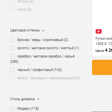
скобы:
латунь
(0)
Купить
Цветовой
клик
сталь
(0)
оттенок
В из
Производи
Цветовой оттенок
Тип товара
Ручки ско
бронза / медь / коричневый
(2)
1400 X: 1
золото / матовое золото / желтый
(1)
нерж. ста
4 
Цена
серебро / матовое серебро / серый
(286)
черный / графитовый
(142)
Материал д
Модель руч
белый / бежевый / перламутровый
(0)
скобы:
Купить
Цветовой
клик
оттенок
В из
Стиль дизайна
Модерн
(118)
Производи