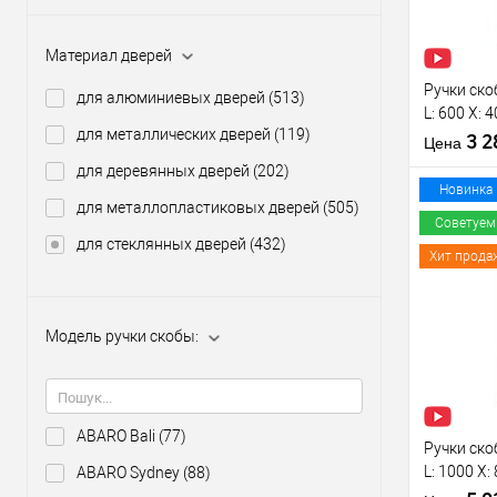
Производи
Материал дверей
Тип товара
Ручки ско
для алюминиевых дверей
(513)
L: 600 X:
для металлических дверей
(119)
нерж. ста
3 
Цена
для деревянных дверей
(202)
Новинка
для металлопластиковых дверей
(505)
Советуем
Материал д
для стеклянных дверей
(432)
Хит прода
Модель руч
скобы:
Купить
Цветовой
клик
оттенок
Модель ручки скобы:
В из
Производи
Тип товара
ABARO Bali
(77)
Ручки ско
L: 1000 X
ABARO Sydney
(88)
304 черны