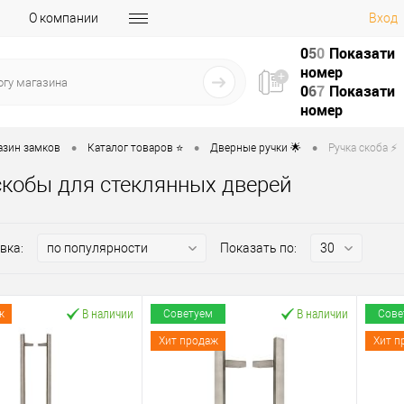
О компании
Вход
0
5
0
Показати
номер
0
6
7
Показати
номер
•
•
•
азин замков
Каталог товаров ⭐
Дверные ручки 🌟
Ручка скоба ⚡️
скобы для стеклянных дверей
вка:
Показать по:
В наличии
В наличии
ж
Советуем
Сове
Хит продаж
Хит п