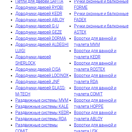
Петли для дверей SAFITA
Ручки оконные и балконные
Доводчики дверей RYOBI
FORME
Доводчики дверей KEDR
Ручки оконные и балконные
Доводчики дверей ABLOY
FADEX
Доводчики дверей G-U
Ручки оконные и балконные
Доводчики дверей GEZE
ASTEX
Доводчики дверей DORMA
Воротки для ванной и
Доводчики дверей ALDEGHI
туалета MVM
LUIGI
Воротки для ванной и
Доводчики дверей
туалета KEDR
SHERLOCK
Воротки для ванной и
Доводчики дверей CISA
туалета ROSTEX
Доводчики дверей LOCINOX
Воротки для ванной и
Доводчики дверей JNF
туалета RDA
Доводчики дверей GLASS-
Воротки для ванной и
M-TECH
туалета COMIT
Раздвижные системы MVM
Воротки для ванной и
Раздвижные системы KALE
туалета HOPPE
Раздвижные системы KEDR
Воротки для ванной и
Раздвижные системы RDA
туалета ABLOY
Раздвижные системы
Воротки для ванной и
COMIT
туалета USK