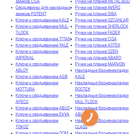
замков CISA
Ручки на планке METAL-BUD
Сердцевины для накладных
Ручки на планке AVERS
замков POTENT
Ручки на планке SIBA
Ключи к сердцевинам KALE
Ручки на планке OZCANLAR
Ключи к сердцевинам MUL-
Ручки на планке SHERLOCK
T-LOCK
Ручки на планке FADEX
Ключи к сердцевинам TITAN
Ручки на планке CISA
Ключи к сердцевинам YALE
Ручки на планке ASTEX
Ключи к сердцевинам
Ручки на планке OZEN
IMPERIAL
Ручки на планке ABARO
Ключи к сердцевинам
Ручки на планке MARVON
ABLOY
Накладные броненакладки
Ключи к сердцевинам AGB
KALE
Ключи к сердцевинам
Накладные броненакладки
MOTTURA
ROSTEX
Ключи к сердцевинам
Накладные броненакладки
APECS
MUL-T-LOCK
Ключи к сердцевинам ABUS
Накладные броненакладки
Ключи к сердцевинам EVVA
ABLOY
Ключи к сердцевинам
Накладные броненакладки
TOKOZ
CLASS
Ключи к сердцевинам DOM
Накладные броненакладки