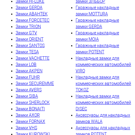
Замки HI-LUKE
замки ЭЛЬБОР
Замки GERDA
Гаражные накладные
Замки АВАНТЕК
замки MOTTURA
Замки FORCETEC
Гаражные накладные
Замки TRION
замки GERDA
Замки GTV
Гаражные накладные
Замки ORIENT
замки MOIA
Замки SANTOS
Гаражные накладные
Замки TESA
замки POTENT
Замки VACHETTE
Накладные замки для
Замки LOB
коммерческих автомобилей
Замки AKPEN
VIRO
Замки FUHR
Накладные замки для
Замки SECUREMME
коммерческих автомобилей
Замки AVERS
TOKOZ
Замки SIBA
Накладные замки для
Замки SHERLOCK
коммерческих автомобилей
Замки BONAITI
DISEC
Замки AXOR
Аксессуары для накладных
Замки FORNAX
замков WALA
Замки VHS
Аксессуары для накладных
Замки KUROWSKI
замков POTENT