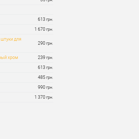
613
грн.
1 670
грн.
 штуки для
290
грн.
ный хром
239
грн.
613
грн.
485
грн.
990
грн.
1 370
грн.