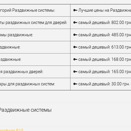
йна
Классика
Стиль дизайна
Классика
Стиль 
тегорий Раздвижные системы:
🔑 Лучшие цены на Раздвижн
 в 1
К
сравнению
ы раздвижных систем для дверей:
🔑 самый дешевый: 802.00 грн
бранное
змы раздвижные:
🔑 самый дешевый: 485.00 грн
тель
FADEX
аздвижные:
🔑 самый дешевый: 613.00 грн
Ручка для
раздвижной
аздвижные:
🔑 самый дешевый: 168.00 грн
системы
я раздвижных дверей:
🔑 самый дешевый: 165.00 грн
тель
Италия
серебро / матовое
ары для раздвижных систем:
🔑 самый дешевый: 30.00 грн.
серебро / серый
йна
Классика
Раздвижные системы
профиля R15