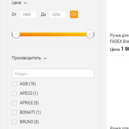
Цена
От
До
OK
Ручка дл
FADEX Bre
полирова
1 
Цена
Производитель
AGB
(16)
Купить
клик
APECS
(1)
В из
APRILE
(5)
BONAITI
(1)
Производи
BRUNO
(3)
Ручка дл