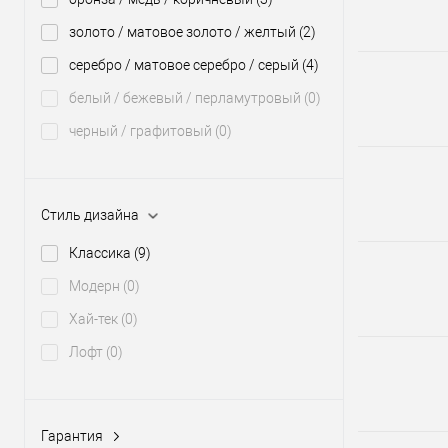
золото / матовое золото / желтый
(2)
серебро / матовое серебро / серый
(4)
белый / бежевый / перламутровый
(0)
черный / графитовый
(0)
Стиль дизайна
Классика
(9)
Модерн
(0)
Хай-тек
(0)
Лофт
(0)
Гарантия