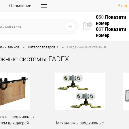
О компании
Вход
0
5
0
Показати
номер
0
6
7
Показати
номер
•
•
азин замков
Каталог товаров ⭐
Раздвижные системы 🌟
жные системы FADEX
екты раздвижных
стем для дверей
Механизмы раздвижные