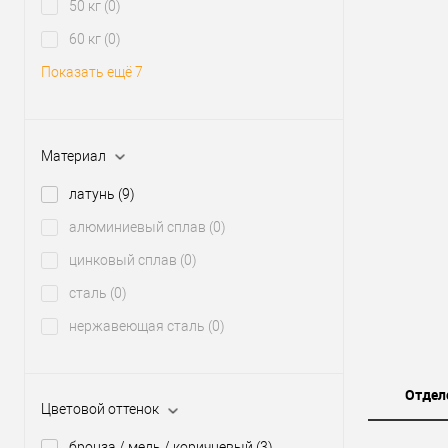
50 кг
(0)
60 кг
(0)
Показать ещё 7
Материал
латунь
(9)
алюминиевый сплав
(0)
цинковый сплав
(0)
сталь
(0)
нержавеющая сталь
(0)
Отдел
Цветовой оттенок
бронза / медь / коричневый
(3)