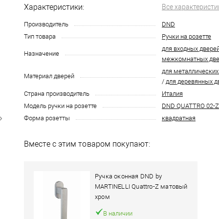
Характеристики:
Все характеристи
Производитель
DND
Тип товара
Ручки на розетте
для входных двере
Назначение
межкомнатных дв
для металлических
Материал дверей
/
для деревянных д
Страна производитель
Италия
Модель ручки на розетте
DND QUATTRO 02-Z
Форма розетты
квадратная
Вместе с этим товаром покупают:
Ручка оконная DND by
MARTINELLI Quattro-Z матовый
хром
В наличии