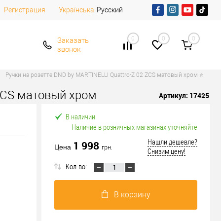
Регистрация
Русский
Українська
0
0
0
Заказать
звонок
Ручки на розетте DND by MARTINELLI Quattro-Z 02 ZCS матовый хром ⭐
 ZCS матовый хром
Артикул:
17425
В наличии
Наличие в розничных магазинах уточняйте
Нашли дешевле?
1 998
Цена
грн.
Снизим цену!
Кол-во:
В корзину