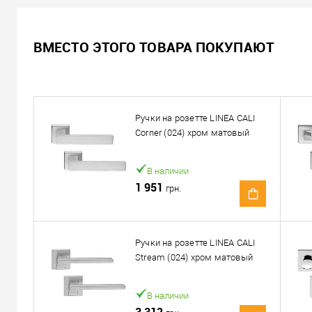
В наличии
ВМЕСТО ЭТОГО ТОВАРА ПОКУПАЮТ
1 998
Цена
грн.
Кол-во:
Ручки на розетте LINEA CALI
В корзину
Corner (024) хром матовый
Можем установить этот т
В наличии
1 951
грн.
Доставка
«Новой Почтой» по Украине
Ручки на розетте LINEA CALI
Stream (024) хром матовый
Самовывоз
Минимальная сумма заказа 400 грн
В наличии
Доставка наложенным платежом от 400 грн