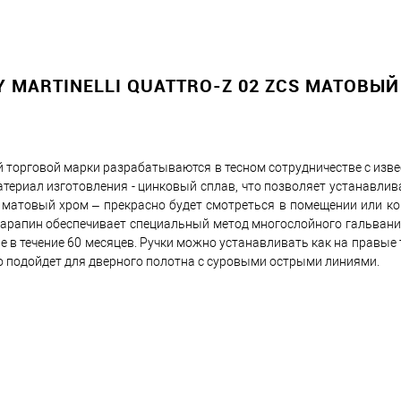
 MARTINELLI QUATTRO-Z 02 ZCS МАТОВЫЙ
ой торговой марки разрабатываются в тесном сотрудничестве с из
ериал изготовления - цинковый сплав, что позволяет устанавлива
 матовый хром – прекрасно будет смотреться в помещении или ко
 царапин обеспечивает специальный метод многослойного гальвани
 в течение 60 месяцев. Ручки можно устанавливать как на правые 
но подойдет для дверного полотна с суровыми острыми линиями.