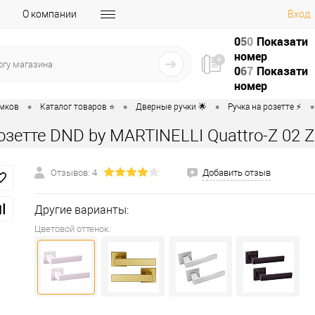
О компании
Вход
0
5
0
Показати
номер
0
6
7
Показати
номер
•
•
•
•
амков
Каталог товаров ⭐
Дверные ручки 🌟
Ручка на розетте ⚡️
озетте DND by MARTINELLI Quattro-Z 02
Отзывов: 4
Добавить отзыв
Другие варианты:
Цветовой оттенок: