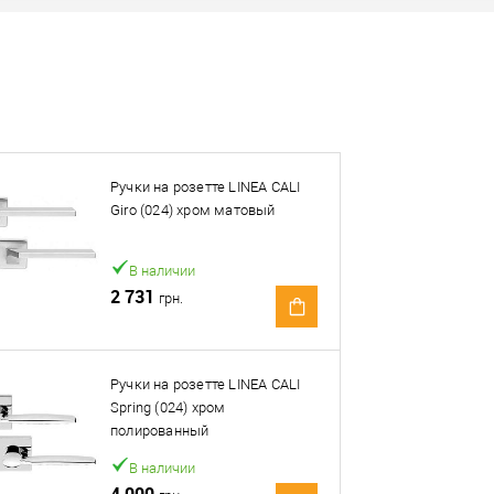
Наличие в розничных магазинах уточн
Нашли деше
Снизим ц
Ручки на розетте LINEA CALI
Купить в 1 клик
Giro (024) хром матовый
овар. Подробности спрашивайте у менеджера.
В наличии
2 731
грн.
Оплата
Ручки на розетте LINEA CALI
Spring (024) хром
полированный
В наличии