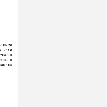
вестными
ть их и
мнате в
ческого
так и на