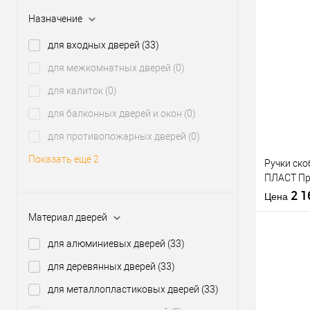
Материал д
Назначение
Модель руч
для входных дверей
(33)
скобы:
Цветовой
Купить
для межкомнатных дверей
(0)
оттенок
клик
для калиток
(0)
В из
для балконных дверей и окон
(0)
для противопожарных дверей
(0)
Производи
Тип товара
Показать ещё 2
Ручки ск
ПЛАСТ П
(комплект
2 
Цена
Материал дверей
Материал д
для алюминиевых дверей
(33)
Модель руч
для деревянных дверей
(33)
скобы:
Цветовой
Купить
для металлопластиковых дверей
(33)
оттенок
клик