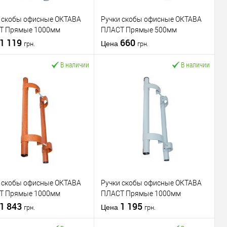
 скобы офисные ОКТАВА
Ручки скобы офисные ОКТАВА
Т Прямые 1000мм
ПЛАСТ Прямые 500мм
лект) коричневый
1 119
(комплект) белый
660
Цена
грн.
грн.
В наличии
В наличии
В корзину
В корзину
пить в 1 клик
К
Купить в 1 клик
К
сравнению
сравнению
В избранное
В избранное
водитель
ОКТАВА ПЛАСТ
Производитель
ОКТАВА ПЛАСТ
вара
Ручка скоба
Тип товара
Ручка скоба
 скобы офисные ОКТАВА
Ручки скобы офисные ОКТАВА
для деревянных
для деревянных
Т Прямые 1000мм
ПЛАСТ Прямые 1000мм
дверей
/
для
дверей
/
для
лект) золотой дуб
1 843
(комплект) серый
1 195
металлопластиковых
металлопластиковых
Цена
грн.
грн.
дверей
/
для
дверей
/
для