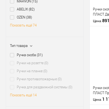
MARVON
(15)
ABELIX
(82)
Ручки ск
ПЛАСТ Дв
OZEN
(38)
(комплект
89
Цена
Показать ещё 74
Тип товара
Купить
Ручка скоба
(31)
клик
Ручки на розетте
(0)
В из
Ручки на планке
(0)
Производи
Ручки противопожарные
(0)
Тип товара
Ручка для раздвижной системы
(0)
Ручки ск
ПЛАСТ П
Показать ещё 14
(комплект
1 
Цена