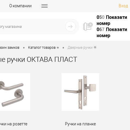
О компании
Вход
0
5
0
Показати
номер
0
6
7
Показати
номер
•
•
азин замков
Каталог товаров ⭐
Дверные ручки 🌟
е ручки ОКТАВА ПЛАСТ
чки на розетте
Ручки на планке