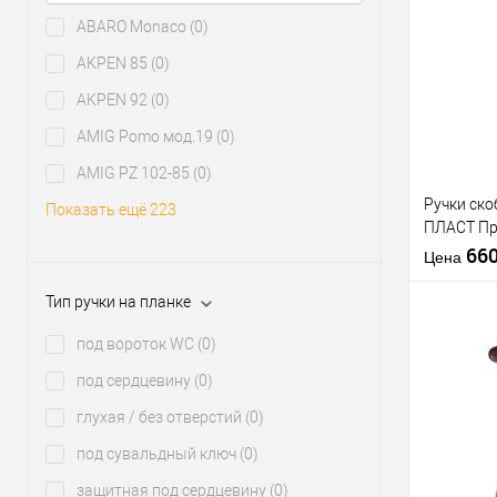
скобы:
ABARO Monaco
(0)
Цветовой
Купить
оттенок
AKPEN 85
(0)
клик
AKPEN 92
(0)
В из
AMIG Pomo мод.19
(0)
Производи
AMIG PZ 102-85
(0)
Тип товара
Ручки ск
Показать ещё 223
ПЛАСТ П
(комплект
66
Цена
Тип ручки на планке
Материал д
под вороток WC
(0)
Модель руч
скобы:
под сердцевину
(0)
Цветовой
Купить
глухая / без отверстий
(0)
оттенок
клик
под сувальдный ключ
(0)
В из
защитная под сердцевину
(0)