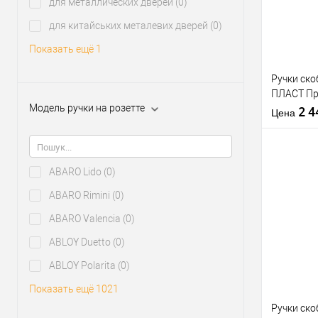
для металлических дверей
(0)
В из
для китайських металевих дверей
(0)
Показать ещё 1
Производи
Тип товара
Ручки ск
ПЛАСТ П
Модель ручки на розетте
(комплект
2 
Цена
Материал д
ABARO Lido
(0)
Модель руч
скобы:
ABARO Rimini
(0)
Цветовой
Купить
оттенок
ABARO Valencia
(0)
клик
ABLOY Duetto
(0)
В из
ABLOY Polarita
(0)
Производи
Показать ещё 1021
Тип товара
Ручки ск