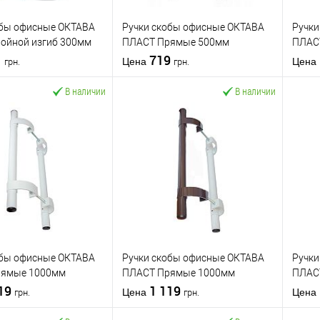
обы офисные ОКТАВА
Ручки скобы офисные ОКТАВА
Ручки
ойной изгиб 300мм
ПЛАСТ Прямые 500мм
ПЛАС
) белый
1
(комплект) черный
719
(комп
Цена
Цена
грн.
грн.
В наличии
В наличии
В корзину
В корзину
 в 1
К
Купить в 1 клик
К
Ку
сравнению
сравнению
бранное
В избранное
тель
ОКТАВА ПЛАСТ
Производитель
ОКТАВА ПЛАСТ
Произ
Ручка скоба
Тип товара
Ручка скоба
Тип то
обы офисные ОКТАВА
Ручки скобы офисные ОКТАВА
Ручки
для деревянных
для деревянных
рямые 1000мм
ПЛАСТ Прямые 1000мм
ПЛАС
дверей
/
для
дверей
/
для
) белый
119
(комплект) бело-коричневый
1 119
(комп
металлопластиковых
металлопластиковых
Цена
Цена
грн.
грн.
дверей
/
для
дверей
/
для