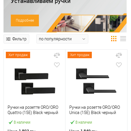
Устанавливаем ручки
Подробнее
Фильтр
Хит продаж
Хит продаж
Ручки на розетте ORO/ORO
Ручки на розетте ORO/ORO
Quattro (15E) Black черный
Unica (15E) Black черный
матовый
матовый
В наличии
В наличии
1 803
1 849