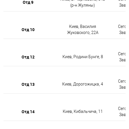
Отд 9
(р-н Жуляны)
Завтр
Киев, Василия
Сегод
Отд 10
Жуковского, 22А
Завтр
Сегод
Отд 12
Киев, Родини Бунге, 8
Завтр
Сегод
Отд 13
Киев, Дорогожицка, 4
Завтр
Сегод
Отд 14
Киев, Кибальчича, 11
Завтр