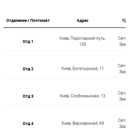
Отделение / Почтомат
Адрес
Гр
Киев, Пироговский путь,
Сегод
Отд 1
135
Завтр
Сегод
Отд 2
Киев, Богатырская, 11
Завтр
Сегод
Отд 3
Киев, Слобожанская, 13
Завтр
Сегод
Отд 4
Киев, Верховинная, 69
Завтр