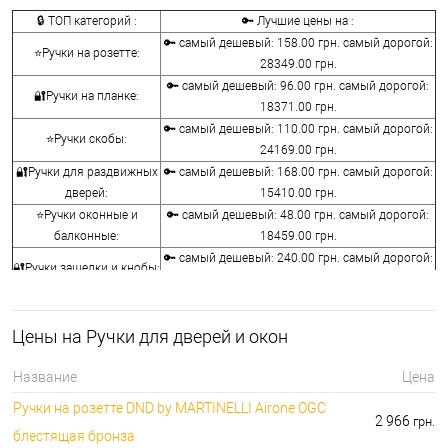
🔒 ТОП категорий :
🔑 Лучшие цены на :
🔑 самый дешевый: 158.00 грн. самый дорогой:
⭐Ручки на розетте:
28349.00 грн.
🔑 самый дешевый: 96.00 грн. самый дорогой:
🔐Ручки на планке:
18371.00 грн.
🔑 самый дешевый: 110.00 грн. самый дорогой:
⭐Ручки скобы:
24169.00 грн.
🔐Ручки для раздвижных
🔑 самый дешевый: 168.00 грн. самый дорогой:
дверей:
15410.00 грн.
⭐Ручки оконные и
🔑 самый дешевый: 48.00 грн. самый дорогой:
балконные:
18459.00 грн.
🔑 самый дешевый: 240.00 грн. самый дорогой:
🔐Ручки защелки и кнобы:
10440.00 грн.
⭐Воротки для ванной и
🔑 самый дешевый: 76.00 грн. самый дорогой:
туалета:
12236.00 грн.
Цены на Ручки для дверей и окон
🔐Накладки на
🔑 самый дешевый: 76.00 грн. самый дорогой:
сердцевины:
7276.00 грн.
Название
Цена
🔑 самый дешевый: 50.00 грн. самый дорогой:
⭐Аксессуары для ручек:
Ручки на розетте DND by MARTINELLI Aironе OGC
1442.00 грн.
2 966
грн.
блестящая бронза