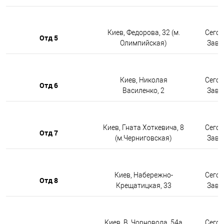
Киев, Федорова, 32 (м.
Сегод
Отд 5
Олимпийская)
Завтр
Киев, Николая
Сегод
Отд 6
Василенко, 2
Завтр
Киев, Гната Хоткевича, 8
Сегод
Отд 7
(м.Черниговская)
Завтр
Киев, Набережно-
Сегод
Отд 8
Крещатицкая, 33
Завтр
Киев, В. Чорновола, 54а
Сегод