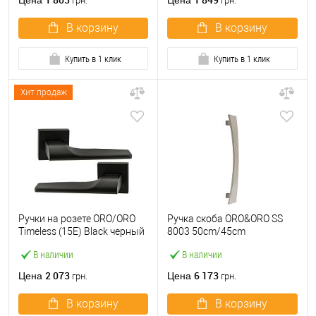
Цена
Цена
грн.
грн.
В корзину
В корзину
Купить в 1 клик
Купить в 1 клик
Хит продаж
Ручки на розете ORO/ORO
Ручка скоба ORO&ORO SS
Timeless (15E) Black черный
8003 50cm/45cm
матовый
(половинка) SS
В наличии
В наличии
нержавеющая сталь
2 073
6 173
Цена
Цена
грн.
грн.
В корзину
В корзину