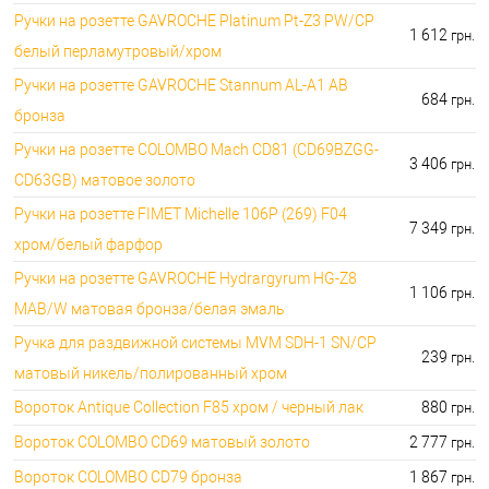
Ручки на розетте GAVROCHE Platinum Pt-Z3 PW/CP
1 612
грн.
белый перламутровый/хром
Ручки на розетте GAVROCHE Stannum AL-A1 AB
684
грн.
бронза
Ручки на розетте COLOMBO Mach CD81 (CD69BZGG-
3 406
грн.
CD63GB) матовое золото
Ручки на розетте FIMET Michelle 106P (269) F04
7 349
грн.
хром/белый фарфор
Ручки на розетте GAVROCHE Hydrargyrum HG-Z8
1 106
грн.
MAB/W матовая бронза/белая эмаль
Ручка для раздвижной системы MVM SDH-1 SN/CP
239
грн.
матовый никель/полированный хром
Вороток Antique Collection F85 хром / черный лак
880
грн.
Вороток COLOMBO CD69 матовый золото
2 777
грн.
Вороток COLOMBO CD79 бронза
1 867
грн.