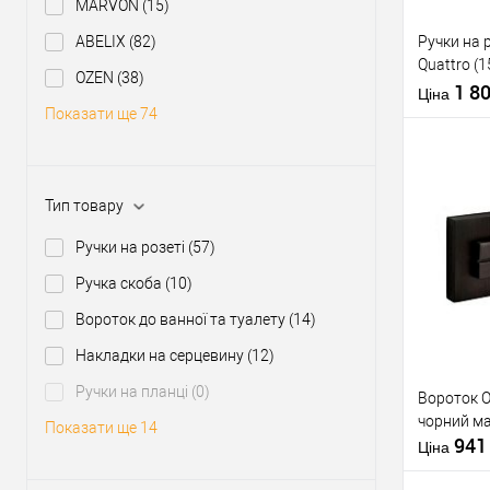
MARVON
(15)
ABELIX
(82)
Ручки на 
Quattro (1
OZEN
(38)
матовий
1 8
Ціна
Показати ще 74
Тип товару
Купити
Ручки на розеті
(57)
Ручка скоба
(10)
У о
Вороток до ванної та туалету
(14)
Виробник
Накладки на серцевину
(12)
Тип товару
Ручки на планці
(0)
Вороток O
чорний м
Показати ще 14
94
Матеріал д
Ціна
Країна вир