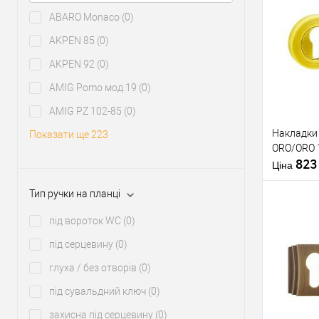
ABARO Monaco
(0)
Придба
AKPEN 85
(0)
клік
AKPEN 92
(0)
У о
AMIG Pomo мод.19
(0)
Виробник
AMIG PZ 102-85
(0)
Накладки 
Показати ще 223
Тип товару
ORO/ORO 
82
Матеріал д
Ціна
Країна вир
Тип ручки на планці
Модель нак
під вороток WC
(0)
під серцевину
(0)
Придба
глуха / без отворів
(0)
клік
під сувальдний ключ
(0)
У о
захисна під серцевину
(0)