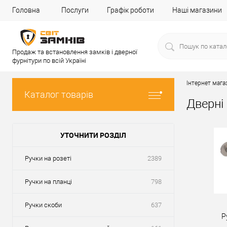
Головна
Послуги
Графік роботи
Наші магазини
Продаж та встановлення замків і дверної
фурнітури по всій Україні
Інтернет мага
Каталог товарів
Дверні
УТОЧНИТИ РОЗДІЛ
Ручки на розеті
2389
Ручки на планці
798
Ручки скоби
637
Р