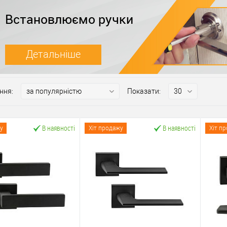
Встановлюємо ручки
Детальніше
ння:
Показати:
В наявності
В наявності
у
Хіт продажу
Хіт п