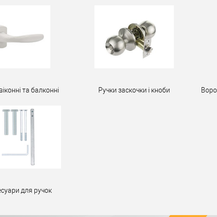
віконні та балконні
Ручки заскочки і кноби
Воро
есуари для ручок