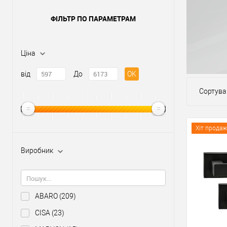
ФІЛЬТР ПО ПАРАМЕТРАМ
Ціна
від
До
OK
Сортува
Хіт продаж
Виробник
ABARO
(209)
CISA
(23)