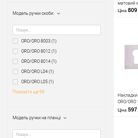
матовий 
80
Матеріал д
Ціна
Модель ручки скоби:
Країна вир
Форма роз
ORO/ORO 8003
(1)
Придба
ORO/ORO 8012
(1)
клік
ORO/ORO 8014
(1)
У о
ORO/ORO L04
(1)
ORO/ORO L05
(1)
Виробник
Показати ще 99
Накладки 
Тип товару
ORO/ORO 
нікель
59
Матеріал д
Ціна
Країна вир
Модель ручки на планці
Форма роз