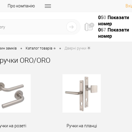
Про компанію
Вхі
0
5
0
Показати
номер
0
6
7
Показати
номер
•
•
зин замків
Каталог товарів ⭐
Дверні ручки 🌟
 ручки ORO/ORO
учки на розеті
Ручки на планці