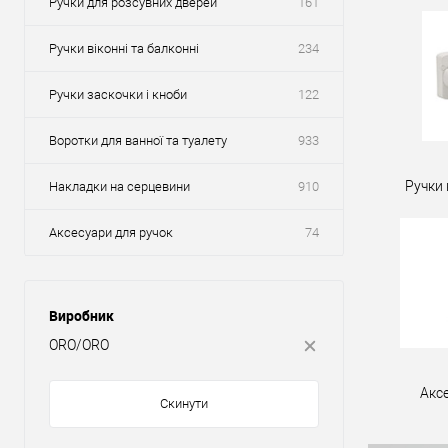
Ручки для розсувних дверей
161
Ручки віконні та балконні
234
Ручки заскочки і кноби
122
Воротки для ванної та туалету
933
Ручки 
Накладки на серцевини
910
Аксесуари для ручок
74
Виробник
ORO/ORO
Акс
Скинути