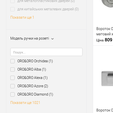
для металопластикових дверей
(0)
У о
для китайських металевих дверей
(0)
Показати ще 1
Виробник
Вороток 
Тип товару
матовий 
Модель ручки на розеті
80
Матеріал д
Ціна
Країна вир
Форма роз
ORO&ORO Orchidea
(1)
ORO&ORO Alba
(1)
Купити
ORO&ORO Alexa
(1)
ORO&ORO Azore
(2)
У о
ORO&ORO Diamond
(1)
Виробник
Показати ще 1021
Вороток 
Тип товару