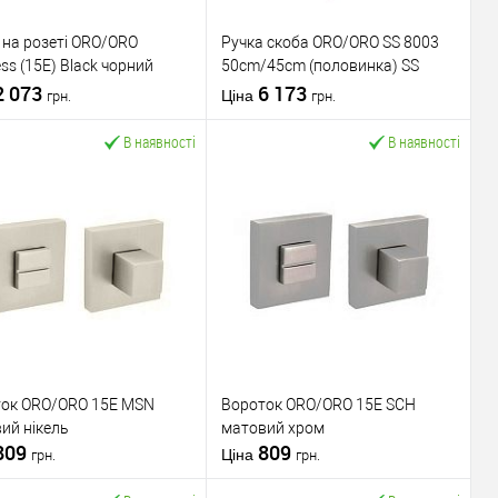
 на розеті ORO/ORO
Ручка скоба ORO/ORO SS 8003
ess (15E) Black чорний
50cm/45cm (половинка) SS
вий
2 073
нержавіюча сталь
6 173
Ціна
грн.
грн.
В наявності
В наявності
У кошик
У кошик
упити в 1 клік
До
Купити в 1 клік
До
порівняння
порівняння
У обране
У обране
ник
ORO/ORO
Виробник
ORO/ORO
вару
Ручки на розеті
Тип товару
Ручка скоба
ок ORO/ORO 15E MSN
Вороток ORO/ORO 15E SCH
для металевих
для металевих
ий нікель
матовий хром
дверей
/
для
дверей
/
для
809
809
ал дверей
дерев'яних дверей
Матеріал дверей
дерев'яних дверей
Ціна
грн.
грн.
 виробник
Італія
Країна виробник
Італія