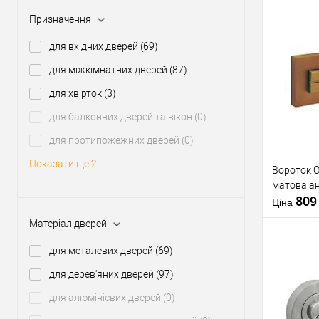
Модель руч
розеті
Призначення
для вхідних дверей
(69)
Купити
для міжкімнатних дверей
(87)
для хвірток
(3)
У о
для балконних дверей та вікон
(0)
для протипожежних дверей
(0)
Виробник
Показати ще 2
Вороток 
Тип товару
матова а
80
Матеріал д
Ціна
Країна вир
Матеріал дверей
Форма роз
для металевих дверей
(69)
для дерев'яних дверей
(97)
Купити
для алюмінієвих дверей
(0)