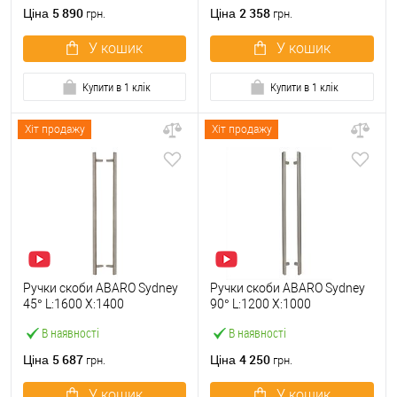
5 890
2 358
Ціна
Ціна
грн.
грн.
У кошик
У кошик
Купити в 1 клік
Купити в 1 клік
Хіт продажу
Хіт продажу
Ручки скоби ABARO Sydney
Ручки скоби ABARO Sydney
45° L:1600 X:1400
90° L:1200 X:1000
W:40*20mm SS 304 нерж.
W:40*20mm SS 304 нерж.
В наявності
В наявності
сталь (комплект)
сталь (комплект)
5 687
4 250
Ціна
Ціна
грн.
грн.
У кошик
У кошик