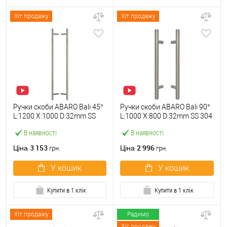
Хіт продажу
Хіт продажу
Ручки скоби ABARO Bali 45°
Ручки скоби ABARO Bali 90°
L:1200 X:1000 D:32mm SS
L:1000 X:800 D:32mm SS 304
304 нерж. сталь (комплект)
нерж. сталь (комплект)
В наявності
В наявності
3 153
2 996
Ціна
Ціна
грн.
грн.
У кошик
У кошик
Купити в 1 клік
Купити в 1 клік
Хіт продажу
Радимо
Хіт продажу