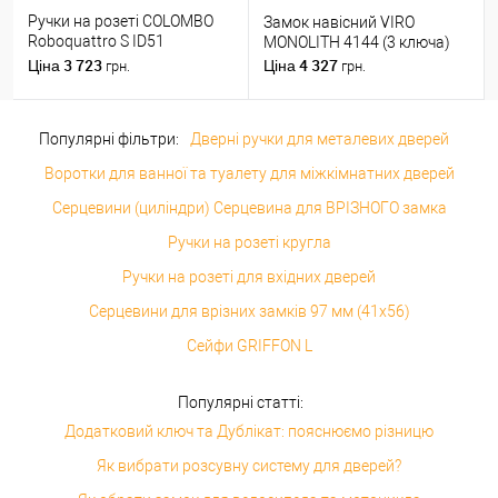
Ручки на розеті COLOMBO
Замок навісний VIRO
Roboquattro S ID51
MONOLITH 4144 (3 ключа)
(PT19BZG-PT13) матовий
3 723
4 327
Ціна
Ціна
грн.
грн.
хром
Популярні фільтри:
Дверні ручки для металевих дверей
Воротки для ванної та туалету для міжкімнатних дверей
Серцевини (циліндри) Серцевина для ВРІЗНОГО замка
Ручки на розеті кругла
Ручки на розеті для вхідних дверей
Серцевини для врізних замків 97 мм (41x56)
Сейфи GRIFFON L
Популярні статті:
Додатковий ключ та Дублікат: пояснюємо різницю
Як вибрати розсувну систему для дверей?