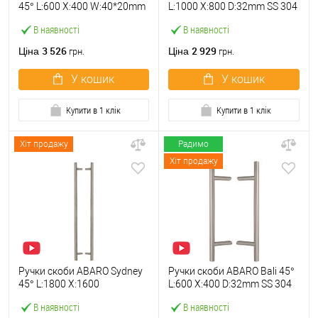
45° L:600 X:400 W:40*20mm
L:1000 X:800 D:32mm SS 304
SS 304 нерж. сталь
нерж. сталь (комплект)
В наявності
В наявності
(комплект)
3 526
2 929
Ціна
Ціна
грн.
грн.
У кошик
У кошик
Купити в 1 клік
Купити в 1 клік
Хіт продажу
Радимо
Хіт продажу
Ручки скоби ABARO Sydney
Ручки скоби ABARO Bali 45°
45° L:1800 X:1600
L:600 X:400 D:32mm SS 304
W:40*20mm SS 304 нерж.
нерж. сталь (комплект)
В наявності
В наявності
сталь (комплект)