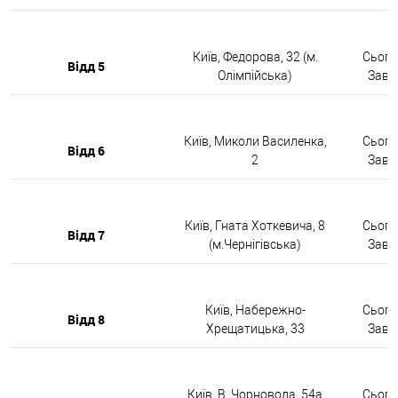
Київ, Федорова, 32 (м.
Сьогод
Відд 5
Олімпійська)
Завтр
Київ, Миколи Василенка,
Сьогод
Відд 6
2
Завтр
Київ, Гната Хоткевича, 8
Сьогод
Відд 7
(м.Чернігівська)
Завтр
Київ, Набережно-
Сьогод
Відд 8
Хрещатицька, 33
Завтр
Київ, В. Чорновола, 54а
Сьогод