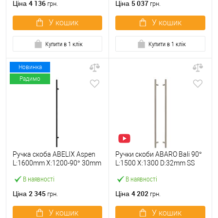
4 136
5 037
Ціна
Ціна
грн.
грн.
У кошик
У кошик
Купити в 1 клік
Купити в 1 клік
Новинка
Радимо
Ручка скоба ABELIX Aspen
Ручки скоби ABARO Bali 90°
L:1600mm X:1200-90° 30mm
L:1500 X:1300 D:32mm SS
чорний (половинка)
304 нерж. сталь (комплект)
В наявності
В наявності
2 345
4 202
Ціна
Ціна
грн.
грн.
У кошик
У кошик