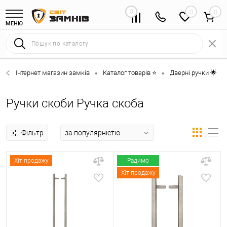
0
0
МЕНЮ
Інтернет магазин замків
Каталог товарів ⭐
Дверні ручки 🌟
•
•
•
Ручки скоби Ручка скоба
Фільтр
Хіт продажу
Радимо
Хіт продажу