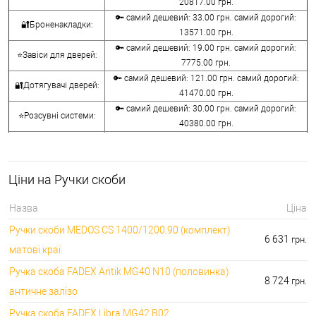
20817.00 грн.
🔑 самий дешевий: 33.00 грн. самий дорогий:
🔐Броненакладки:
13571.00 грн.
🔑 самий дешевий: 19.00 грн. самий дорогий:
⭐Завіси для дверей:
7775.00 грн.
🔑 самий дешевий: 121.00 грн. самий дорогий:
🔐Дотягувачі дверей:
41470.00 грн.
🔑 самий дешевий: 30.00 грн. самий дорогий:
⭐Розсувні системи:
40380.00 грн.
🔑 самий дешевий: 15.00 грн. самий дорогий:
🔐Аксесуари:
8645.00 грн.
🔑 самий дешевий: 780.00 грн. самий дорогий:
⭐Сейфи:
Ціни на Ручки скоби
396000.00 грн.
🔑 самий дешевий: 1050.00 грн. самий дорогий:
🔐Домофони:
Назва
Ціна
11100.00 грн.
Ручки скоби MEDOS CS 1400/1200.90 (комплект)
⭐Сигналізація AJAX:
🔑 самий дешевий: грн. самий дорогий: грн.
6 631
грн.
матові краї
Ручка скоба FADEX Antik MG40 N10 (половинка)
8 724
грн.
античне залізо
Ручка скоба FADEX Libra MG42 B02