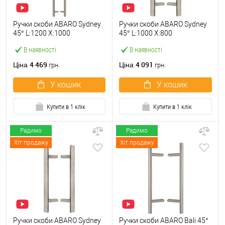
Ручки скоби ABARO Sydney
Ручки скоби ABARO Sydney
45° L:1200 X:1000
45° L:1000 X:800
W:40*20mm SS 304 нерж.
W:40*20mm SS 304 нерж.
В наявності
В наявності
сталь (комплект)
сталь (комплект)
4 469
4 091
Ціна
Ціна
грн.
грн.
У кошик
У кошик
Купити в 1 клік
Купити в 1 клік
Радимо
Радимо
Хіт продажу
Хіт продажу
Ручки скоби ABARO Sydney
Ручки скоби ABARO Bali 45°