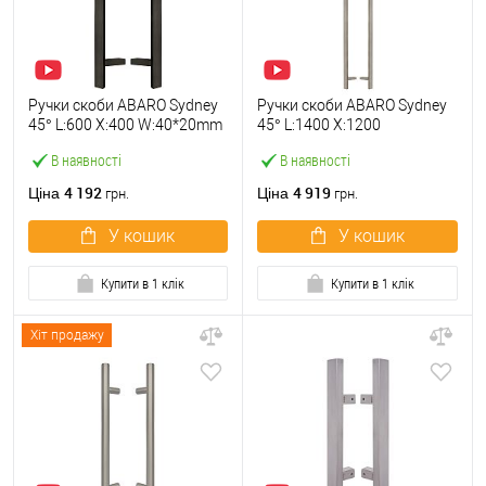
Ручки скоби ABARO Sydney
Ручки скоби ABARO Sydney
45° L:600 X:400 W:40*20mm
45° L:1400 X:1200
SS 304 чорний RAL 9005
W:40*20mm SS 304 нерж.
В наявності
В наявності
(комплект)
сталь (комплект)
4 192
4 919
Ціна
Ціна
грн.
грн.
У кошик
У кошик
Купити в 1 клік
Купити в 1 клік
Хіт продажу