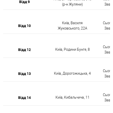
Відд 9
(р-н Жуляни)
Завтр
Київ, Василя
Сьогод
Відд 10
Жуковського, 22А
Завтр
Сьогод
Відд 12
Київ, Родини Бунге, 8
Завтр
Сьогод
Відд 13
Київ, Дорогожицька, 4
Завтр
Сьогод
Відд 14
Київ, Кибальчича, 11
Завтр