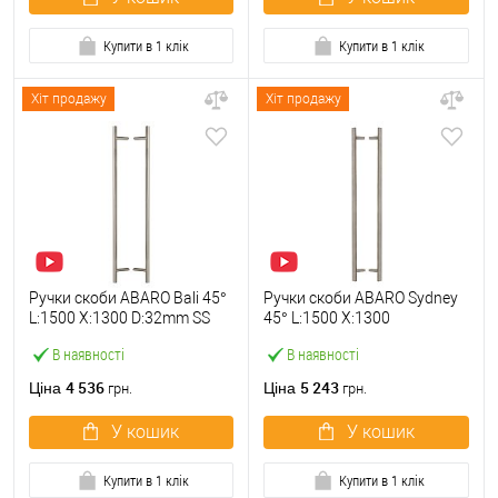
Купити в 1 клік
Купити в 1 клік
Хіт продажу
Хіт продажу
Ручки скоби ABARO Bali 45°
Ручки скоби ABARO Sydney
L:1500 X:1300 D:32mm SS
45° L:1500 X:1300
304 нерж. сталь (комплект)
W:40*20mm SS 304 нерж.
В наявності
В наявності
сталь (комплект)
4 536
5 243
Ціна
Ціна
грн.
грн.
У кошик
У кошик
Купити в 1 клік
Купити в 1 клік