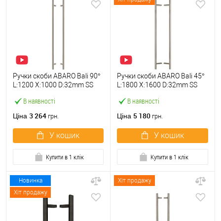
Ручки скоби ABARO Bali 90°
Ручки скоби ABARO Bali 45°
L:1200 X:1000 D:32mm SS
L:1800 X:1600 D:32mm SS
304 нерж. сталь (комплект)
304 нерж. сталь (комплект)
В наявності
В наявності
3 264
5 180
Ціна
Ціна
грн.
грн.
У кошик
У кошик
Купити в 1 клік
Купити в 1 клік
Новинка
Хіт продажу
Хіт продажу