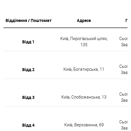
Відділення / Поштомат
Адреса
Гр
Київ, Пирогівський шлях,
Сьогод
Відд 1
135
Завтр
Сьогод
Відд 2
Київ, Богатирська, 11
Завтр
Сьогод
Відд 3
Київ, Слобожанська, 13
Завтр
Сьогод
Відд 4
Київ, Верховинна, 69
Завтр