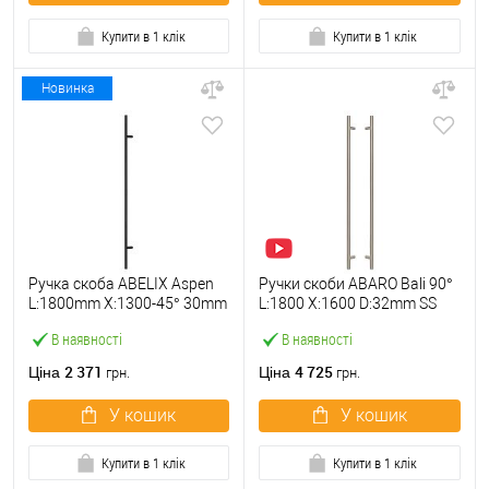
Купити в 1 клік
Купити в 1 клік
Новинка
Ручка скоба ABELIX Aspen
Ручки скоби ABARO Bali 90°
L:1800mm X:1300-45° 30mm
L:1800 X:1600 D:32mm SS
BM чорний мат.
304 нерж. сталь (комплект)
В наявності
В наявності
(половинка)
2 371
4 725
Ціна
Ціна
грн.
грн.
У кошик
У кошик
Купити в 1 клік
Купити в 1 клік