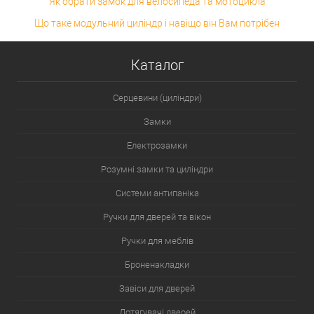
Як обрати замок для велосипеда та мотоцикла
Що таке модульний циліндр і навіщо він Вам потрібен
Каталог
Серцевини (циліндри)
Замки
Електрозамки
Розумні замки та циліндри
Системи антипаніка
Ручки для дверей та вікон
Ручки для меблів
Броненакладки
Завіси для дверей
Дотягувачі дверей