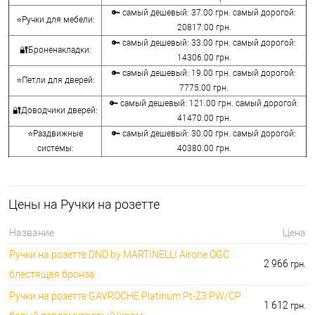
🔑 самый дешевый: 37.00 грн. самый дорогой:
⭐Ручки для мебели:
20817.00 грн.
🔑 самый дешевый: 33.00 грн. самый дорогой:
🔐Броненакладки:
14306.00 грн.
🔑 самый дешевый: 19.00 грн. самый дорогой:
⭐Петли для дверей:
7775.00 грн.
🔑 самый дешевый: 121.00 грн. самый дорогой:
🔐Доводчики дверей:
41470.00 грн.
⭐Раздвижные
🔑 самый дешевый: 30.00 грн. самый дорогой:
системы:
40380.00 грн.
🔑 самый дешевый: 15.00 грн. самый дорогой:
🔐Аксессуары:
8645.00 грн.
🔑 самый дешевый: 780.00 грн. самый дорогой:
⭐Сейфы:
Цены на Ручки на розетте
396000.00 грн.
🔑 самый дешевый: 1050.00 грн. самый дорогой:
🔐Домофоны:
Название
Цена
11100.00 грн.
Ручки на розетте DND by MARTINELLI Aironе OGC
⭐Сигнализация AJAX:
🔑 самый дешевый: грн. самый дорогой: грн.
2 966
грн.
блестящая бронза
Ручки на розетте GAVROCHE Platinum Pt-Z3 PW/CP
1 612
грн.