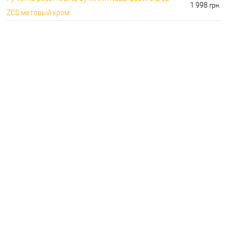
1 998
грн.
ZCS матовый хром