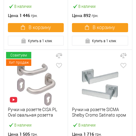
SN/CP никель/хром
черный
В наличии
В наличии
1 446
892
Цена
Цена
грн.
грн.
В корзину
В корзину
Купить в 1 клик
Купить в 1 клик
Советуем
Хит продаж
Ручки на розетте CISA PL
Ручки на розетте SICMA
Oval овальная розетта
Shelby Cromo Satinato хром
07070.80 нержавеющая
матовый
В наличии
В наличии
сталь
1 505
1 716
Цена
Цена
грн.
грн.