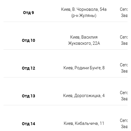
Киев, В. Чорновола, 54а
Сегод
Отд 9
(р-н Жуляны)
Завтр
Киев, Василия
Сегод
Отд 10
Жуковского, 22А
Завтр
Сегод
Отд 12
Киев, Родини Бунге, 8
Завтр
Сегод
Отд 13
Киев, Дорогожицка, 4
Завтр
Сегод
Отд 14
Киев, Кибальчича, 11
Завтр