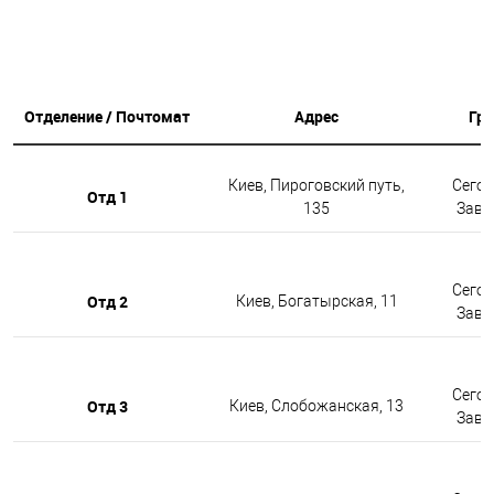
Отделение / Почтомат
Адрес
Гр
Киев, Пироговский путь,
Сегод
Отд 1
135
Завтр
Сегод
Отд 2
Киев, Богатырская, 11
Завтр
Сегод
Отд 3
Киев, Слобожанская, 13
Завтр