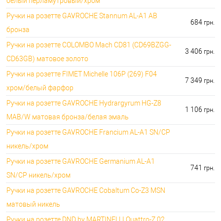
белый перламутровый/хром
Ручки на розетте GAVROCHE Stannum AL-A1 AB
684
грн.
бронза
Ручки на розетте COLOMBO Mach CD81 (CD69BZGG-
3 406
грн.
CD63GB) матовое золото
Ручки на розетте FIMET Michelle 106P (269) F04
7 349
грн.
хром/белый фарфор
Ручки на розетте GAVROCHE Hydrargyrum HG-Z8
1 106
грн.
MAB/W матовая бронза/белая эмаль
Ручки на розетте GAVROCHE Francium AL-A1 SN/CP
никель/хром
Ручки на розетте GAVROCHE Germanium AL-A1
741
грн.
SN/CP никель/хром
Ручки на розетте GAVROCHE Cobaltum Co-Z3 MSN
матовый никель
Ручки на розетте DND by MARTINELLI Quattro-Z 02