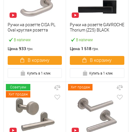
Ручки на розетте CISA PL
Ручки на розетте GAVROCHE
Oval круглая розетта
Thorium (Z25) BLACK
07070.70 нержавеющая
черный
В наличии
В наличии
сталь
933
1 518
Цена
Цена
грн.
грн.
В корзину
В корзину
Купить в 1 клик
Купить в 1 клик
Советуем
Хит продаж
Хит продаж