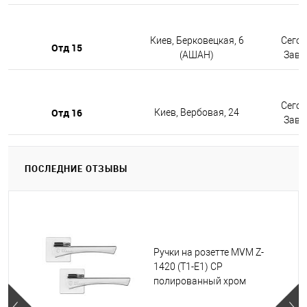
Киев, Берковецкая, 6
Сегод
Отд 15
(АШАН)
Завтр
Сегод
Отд 16
Киев, Вербовая, 24
Завтр
ПОСЛЕДНИЕ ОТЗЫВЫ
Ручки на розетте MVM Z-
1420 (T1-E1) CP
полированный хром