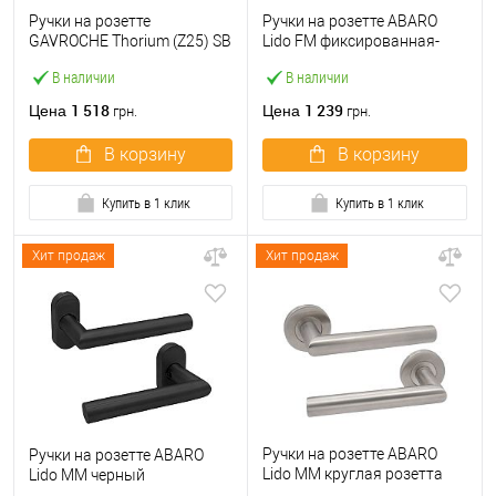
Ручки на розетте
Ручки на розетте ABARO
GAVROCHE Thorium (Z25) SB
Lido FM фиксированная-
матовая латунь
нажимная антрацит
В наличии
В наличии
1 518
1 239
Цена
Цена
грн.
грн.
В корзину
В корзину
Купить в 1 клик
Купить в 1 клик
Хит продаж
Хит продаж
Ручки на розетте ABARO
Ручки на розетте ABARO
Lido MM круглая розетта
Lido MM черный
нержавеющая сталь