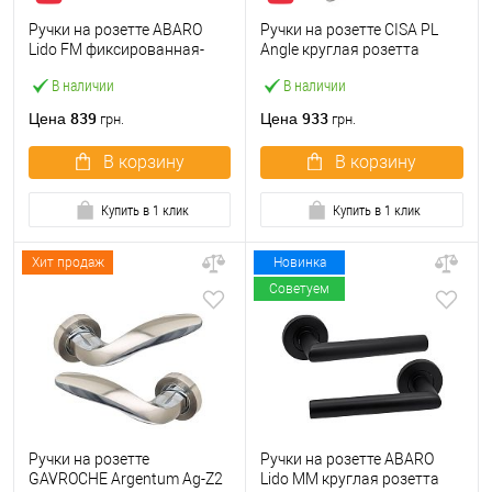
Ручки на розетте ABARO
Ручки на розетте CISA PL
Lido FM фиксированная-
Angle круглая розетта
нажимная нержавеющая
07070.71 нержавеющая
В наличии
В наличии
сталь
сталь
839
933
Цена
Цена
грн.
грн.
В корзину
В корзину
Купить в 1 клик
Купить в 1 клик
Хит продаж
Новинка
Советуем
Ручки на розетте
Ручки на розетте ABARO
GAVROCHE Argentum Ag-Z2
Lido MM круглая розетта