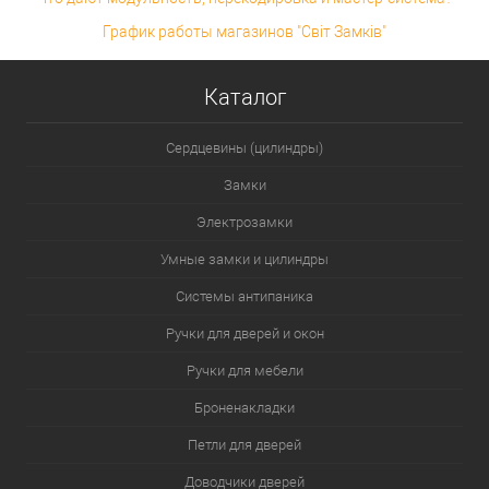
График работы магазинов "Світ Замків"
Каталог
Сердцевины (цилиндры)
Замки
Электрозамки
Умные замки и цилиндры
Системы антипаника
Ручки для дверей и окон
Ручки для мебели
Броненакладки
Петли для дверей
Доводчики дверей