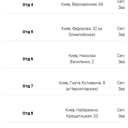
Сегод
Отд 4
Киев, Верховинная, 69
Завтр
Киев, Федорова, 32 (м.
Сегод
Отд 5
Олимпийская)
Завтр
Киев, Николая
Сегод
Отд 6
Василенко, 2
Завтр
Киев, Гната Хоткевича, 8
Сегод
Отд 7
(м.Черниговская)
Завтр
Киев, Набережно-
Сегод
Отд 8
Крещатицкая, 33
Завтр