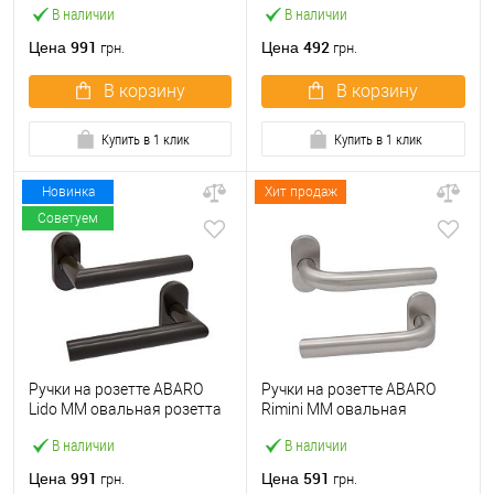
В наличии
В наличии
991
492
Цена
Цена
грн.
грн.
В корзину
В корзину
Купить в 1 клик
Купить в 1 клик
Новинка
Хит продаж
Советуем
Ручки на розетте ABARO
Ручки на розетте ABARO
Lido MM овальная розетта
Rimini MM овальная
коричневый
розетта нержавеющая
В наличии
В наличии
сталь
991
591
Цена
Цена
грн.
грн.