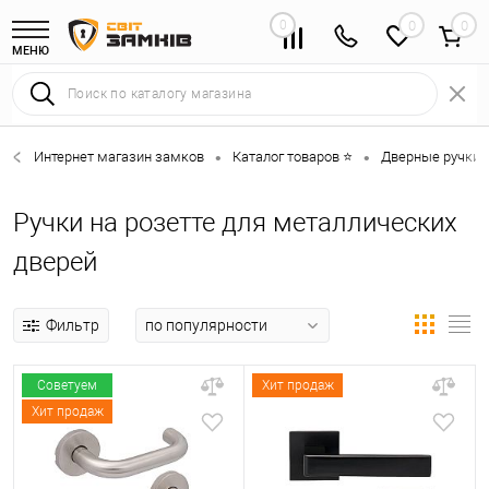
0
0
МЕНЮ
Интернет магазин замков
Каталог товаров ⭐
Дверные ручки 
•
•
Ручки на розетте для металлических
дверей
Фильтр
Советуем
Хит продаж
Хит продаж