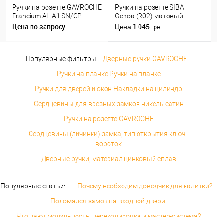
Ручки на розетте GAVROCHE
Ручки на розетте SIBA
Francium AL-A1 SN/CP
Genoa (R02) матовый
никель/хром
никель
Цена по запросу
1 045
Цена
грн.
Популярные фильтры:
Дверные ручки GAVROCHE
Ручки на планке Ручки на планке
Ручки для дверей и окон Накладки на цилиндр
Сердцевины для врезных замков никель сатин
Ручки на розетте GAVROCHE
Сердцевины (личинки) замка, тип открытия ключ -
вороток
Дверные ручки, материал цинковый сплав
Популярные статьи:
Почему необходим доводчик для калитки?
Поломался замок на входной двери.
Что дают модульность, перекодировка и мастер-система?