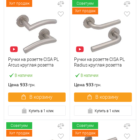
Хит продаж
Советуем
Хит продаж
Ручки на розетте CISA PL
Ручки на розетте CISA PL
Arcus круглая розетта
Radius круглая розетта
07070.72 нержавеющая
07070.73 нержавеющая
В наличии
В наличии
сталь
сталь
933
933
Цена
Цена
грн.
грн.
В корзину
В корзину
Купить в 1 клик
Купить в 1 клик
Советуем
Советуем
Хит продаж
Хит продаж