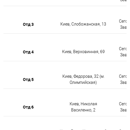
Сегод
Отд 3
Киев, Слобожанская, 13
Завтр
Сегод
Отд 4
Киев, Верховинная, 69
Завтр
Киев, Федорова, 32 (м.
Сегод
Отд 5
Олимпийская)
Завтр
Киев, Николая
Сегод
Отд 6
Василенко, 2
Завтр