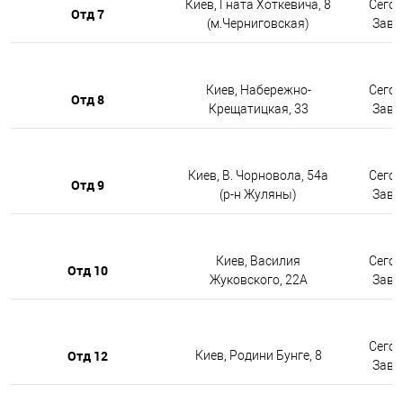
Киев, Гната Хоткевича, 8
Сегод
Отд 7
(м.Черниговская)
Завтр
Киев, Набережно-
Сегод
Отд 8
Крещатицкая, 33
Завтр
Киев, В. Чорновола, 54а
Сегод
Отд 9
(р-н Жуляны)
Завтр
Киев, Василия
Сегод
Отд 10
Жуковского, 22А
Завтр
Сегод
Отд 12
Киев, Родини Бунге, 8
Завтр