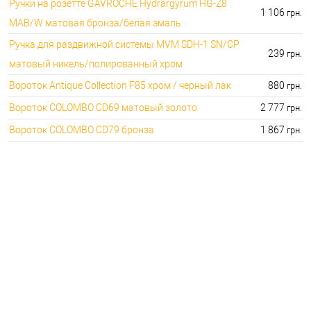
Ручки на розетте GAVROCHE Hydrargyrum HG-Z8
1 106
грн.
MAB/W матовая бронза/белая эмаль
Ручка для раздвижной системы MVM SDH-1 SN/CP
239
грн.
матовый никель/полированный хром
Вороток Antique Collection F85 хром / черный лак
880
грн.
Вороток COLOMBO CD69 матовый золото
2 777
грн.
Вороток COLOMBO CD79 бронза
1 867
грн.