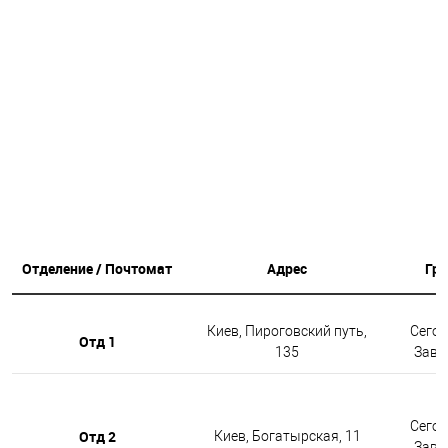
Отделение / Почтомат
Адрес
Гр
Киев, Пироговский путь,
Сегод
Отд 1
135
Завтр
Сегод
Отд 2
Киев, Богатырская, 11
Завтр