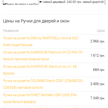
🔑 самый дешевый: 240.00 грн. самый дорогой:
🔐Ручки защелки и кнобы:
10440.00 грн.
⭐Воротки для ванной и
🔑 самый дешевый: 76.00 грн. самый дорогой:
туалета:
12236.00 грн.
Цены на Ручки для дверей и окон
🔐Накладки на
🔑 самый дешевый: 76.00 грн. самый дорогой:
сердцевины:
7276.00 грн.
Название
Цена
🔑 самый дешевый: 50.00 грн. самый дорогой:
⭐Аксессуары для ручек:
Ручки на розетте DND by MARTINELLI Aironе OGC
1442.00 грн.
2 966
грн.
блестящая бронза
Ручки на розетте GAVROCHE Platinum Pt-Z3 PW/CP
1 612
грн.
белый перламутровый/хром
Ручки на розетте GAVROCHE Stannum AL-A1 AB
684
грн.
бронза
Ручки на розетте COLOMBO Mach CD81 (CD69BZGG-
3 406
грн.
CD63GB) матовое золото
Ручки на розетте FIMET Michelle 106P (269) F04
7 349
грн.
хром/белый фарфор