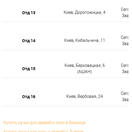
Сегод
Отд 13
Киев, Дорогожицка, 4
Завтр
Сегод
Отд 14
Киев, Кибальчича, 11
Завтр
Киев, Берковецкая, 6
Сегод
Отд 15
(АШАН)
Завтр
Сегод
Отд 16
Киев, Вербовая, 24
Завтр
Купить ручки для дверей и окон в Виннице
Купить ручки для окон и дверей в Днепре