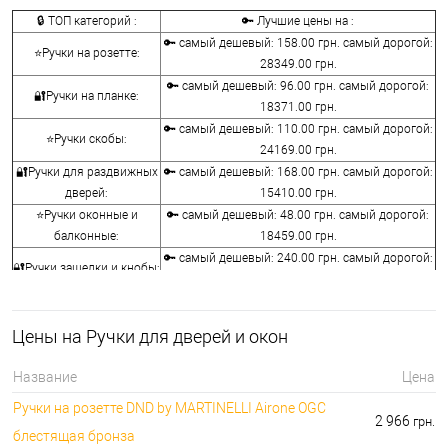
🔒 ТОП категорий :
🔑 Лучшие цены на :
🔑 самый дешевый: 158.00 грн. самый дорогой:
⭐Ручки на розетте:
28349.00 грн.
🔑 самый дешевый: 96.00 грн. самый дорогой:
🔐Ручки на планке:
18371.00 грн.
🔑 самый дешевый: 110.00 грн. самый дорогой:
⭐Ручки скобы:
24169.00 грн.
🔐Ручки для раздвижных
🔑 самый дешевый: 168.00 грн. самый дорогой:
дверей:
15410.00 грн.
⭐Ручки оконные и
🔑 самый дешевый: 48.00 грн. самый дорогой:
балконные:
18459.00 грн.
🔑 самый дешевый: 240.00 грн. самый дорогой:
🔐Ручки защелки и кнобы:
10440.00 грн.
⭐Воротки для ванной и
🔑 самый дешевый: 76.00 грн. самый дорогой:
туалета:
12236.00 грн.
Цены на Ручки для дверей и окон
🔐Накладки на
🔑 самый дешевый: 76.00 грн. самый дорогой:
сердцевины:
7276.00 грн.
Название
Цена
🔑 самый дешевый: 50.00 грн. самый дорогой:
⭐Аксессуары для ручек:
Ручки на розетте DND by MARTINELLI Aironе OGC
1442.00 грн.
2 966
грн.
блестящая бронза