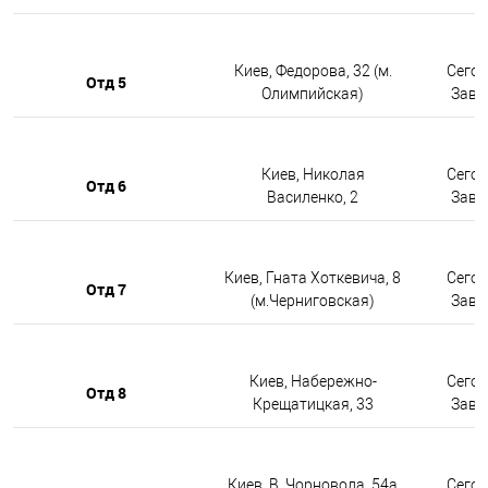
Киев, Федорова, 32 (м.
Сегод
Отд 5
Олимпийская)
Завтр
Киев, Николая
Сегод
Отд 6
Василенко, 2
Завтр
Киев, Гната Хоткевича, 8
Сегод
Отд 7
(м.Черниговская)
Завтр
Киев, Набережно-
Сегод
Отд 8
Крещатицкая, 33
Завтр
Киев, В. Чорновола, 54а
Сегод