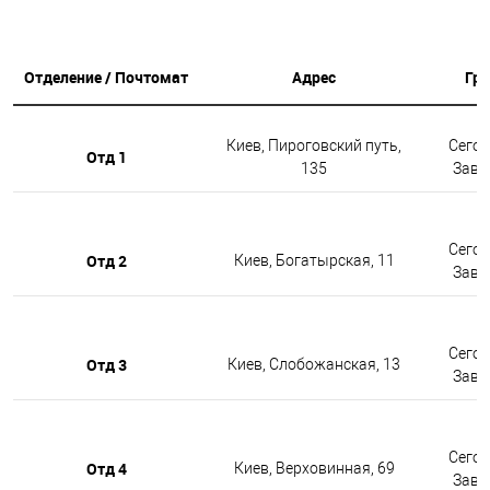
Отделение / Почтомат
Адрес
Гр
Киев, Пироговский путь,
Сегод
Отд 1
135
Завтр
Сегод
Отд 2
Киев, Богатырская, 11
Завтр
Сегод
Отд 3
Киев, Слобожанская, 13
Завтр
Сегод
Отд 4
Киев, Верховинная, 69
Завтр