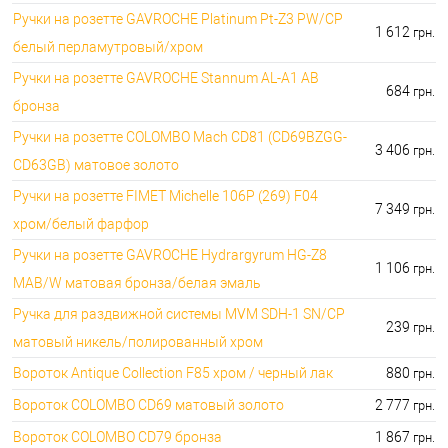
Ручки на розетте GAVROCHE Platinum Pt-Z3 PW/CP
1 612
грн.
белый перламутровый/хром
Ручки на розетте GAVROCHE Stannum AL-A1 AB
684
грн.
бронза
Ручки на розетте COLOMBO Mach CD81 (CD69BZGG-
3 406
грн.
CD63GB) матовое золото
Ручки на розетте FIMET Michelle 106P (269) F04
7 349
грн.
хром/белый фарфор
Ручки на розетте GAVROCHE Hydrargyrum HG-Z8
1 106
грн.
MAB/W матовая бронза/белая эмаль
Ручка для раздвижной системы MVM SDH-1 SN/CP
239
грн.
матовый никель/полированный хром
Вороток Antique Collection F85 хром / черный лак
880
грн.
Вороток COLOMBO CD69 матовый золото
2 777
грн.
Вороток COLOMBO CD79 бронза
1 867
грн.