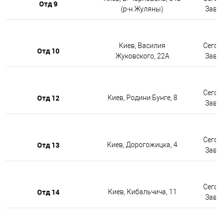
Отд 9
(р-н Жуляны)
Завтр
Киев, Василия
Сегод
Отд 10
Жуковского, 22А
Завтр
Сегод
Отд 12
Киев, Родини Бунге, 8
Завтр
Сегод
Отд 13
Киев, Дорогожицка, 4
Завтр
Сегод
Отд 14
Киев, Кибальчича, 11
Завтр