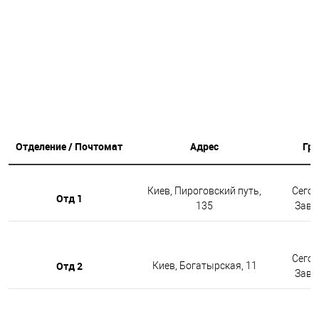
Отделение / Почтомат
Адрес
Гр
Киев, Пироговский путь,
Сегод
Отд 1
135
Завтр
Сегод
Отд 2
Киев, Богатырская, 11
Завтр