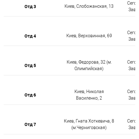
Сегод
Отд 3
Киев, Слобожанская, 13
Завтр
Сегод
Отд 4
Киев, Верховинная, 69
Завтр
Киев, Федорова, 32 (м.
Сегод
Отд 5
Олимпийская)
Завтр
Киев, Николая
Сегод
Отд 6
Василенко, 2
Завтр
Киев, Гната Хоткевича, 8
Сегод
Отд 7
(м.Черниговская)
Завтр