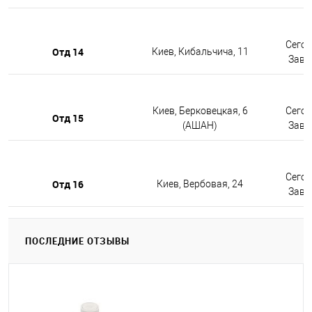
Сегод
Отд 14
Киев, Кибальчича, 11
Завтр
Киев, Берковецкая, 6
Сегод
Отд 15
(АШАН)
Завтр
Сегод
Отд 16
Киев, Вербовая, 24
Завтр
ПОСЛЕДНИЕ ОТЗЫВЫ