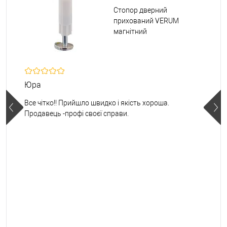
Стопор дверний
прихований VERUM
магнітний
Юра
Все чітко!! Прийшло швидко і якість хороша.
Продавець -профі своєї справи.