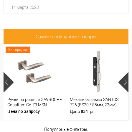
14 марта 2023
Самые популярные товары
Хит продаж
Ручки на розетте GAVROCHE
Механизм замка SANTOS
Cobaltum Co-Z3 MSN
726 (BS20 * 85мм, 22мм)
матовый никель
матовый хром
Цена по запросу
834
Цена
грн.
Популярные фильтры: