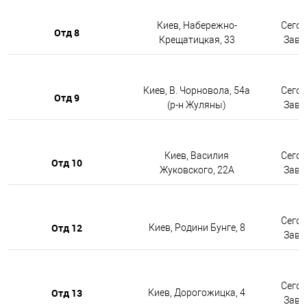
Киев, Набережно-
Сегод
Отд 8
Крещатицкая, 33
Завтр
Киев, В. Чорновола, 54а
Сегод
Отд 9
(р-н Жуляны)
Завтр
Киев, Василия
Сегод
Отд 10
Жуковского, 22А
Завтр
Сегод
Отд 12
Киев, Родини Бунге, 8
Завтр
Сегод
Отд 13
Киев, Дорогожицка, 4
Завтр