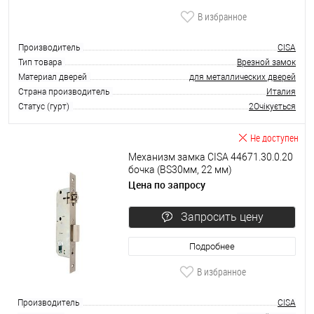
В избранное
Производитель
CISA
Тип товара
Врезной замок
Материал дверей
для металлических дверей
Страна производитель
Италия
Статус (гурт)
2Очікується
Не доступен
Механизм замка CISA 44671.30.0.20
бочка (BS30мм, 22 мм)
нержавеющая сталь
Цена по запросу
Запросить цену
Подробнее
В избранное
Производитель
CISA