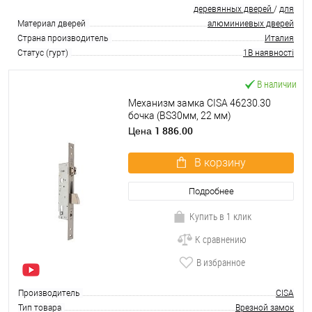
деревянных дверей
/
для
Материал дверей
алюминиевых дверей
Страна производитель
Италия
Статус (гурт)
1В наявності
В наличии
Механизм замка CISA 46230.30
бочка (BS30мм, 22 мм)
нержавеющая сталь
1 886.00
Цена
В корзину
Подробнее
Купить в 1 клик
К сравнению
В избранное
Производитель
CISA
Тип товара
Врезной замок