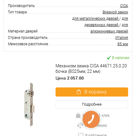
Производитель
CISA
Тип товара
Врезной замок
для металлических дверей
/
для
деревянных дверей
/
для
Материал дверей
алюминиевых дверей
Страна производитель
Италия
Межосевое расстояние
85 мм
В наличии
Механизм замка CISA 44671.25.0.20
бочка (BS25мм, 22 мм)
нержавеющая сталь
2 057.00
Цена
В корзину
Подробнее
Купить в 1 клик
К сравнению
В избранное