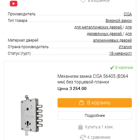
В избранное
Производитель
CISA
Тип товара
Врезной замок
для металлических дверей
/
для
деревянных дверей
/
для
Материал дверей
алюминиевых дверей
Страна производитель
Италия
Статус (гурт)
1В наявності
В наличии
Механизм замка CISA 56405 (BS64
мм) без торцевой планки
3 254.00
Цена
В корзину
Подробнее
Купить в 1 клик
К сравнению