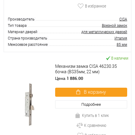
В избранное
Производитель
CISA
Тип товара
Врезной замок
Материал дверей
для металлических дверей
Страна производитель
Италия
Межосевое расстояние
85 мм
В наличии
Механизм замка CISA 46230.35
бочка (BS35мм, 22 мм)
нержавеющая сталь
1 886.00
Цена
В корзину
Подробнее
Купить в 1 клик
К сравнению