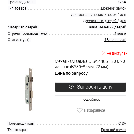
Производитель
CISA
Тип товара
Врезной замок
для металлических дверей
/
для
деревянных дверей
/
для
Материал дверей
алюминиевых дверей
Страна производитель
Италия
Статус (гурт)
1В наявності
Не доступен
Механизм замка CISA 44661.30.0.20
язычок (BS30*85мм, 22 мм)
нержавеющая сталь
Цена по запросу
Запросить цену
Подробнее
В избранное
Производитель
CISA
Тип товара
Врезной замок