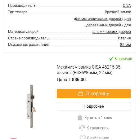
Производитель
CISA
Тип товара
Врезной замок
для металлических дверей
/
для
деревянных дверей
/
для
Материал дверей
алюминиевых дверей
Страна производитель
Италия
Межосевое расстояние
85 мм
В наличии
Механизм замка CISA 46215.35
язычок (BS35*85мм, 22 мм)
нержавеющая сталь
1 886.00
Цена
В корзину
Подробнее
Купить в 1 клик
К сравнению
В избранное