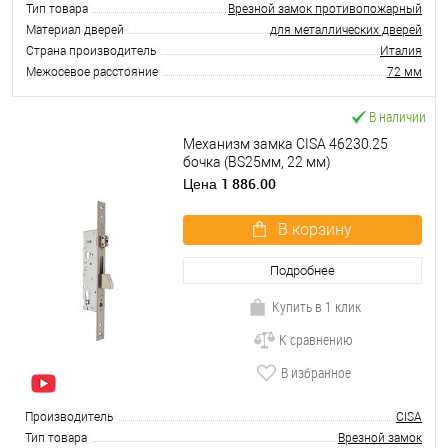
Тип товара
Врезной замок противопожарный
Материал дверей
для металлических дверей
Страна производитель
Италия
Межосевое расстояние
72 мм
В наличии
Механизм замка CISA 46230.25
бочка (BS25мм, 22 мм)
нержавеющая сталь
1 886.00
Цена
В корзину
Подробнее
Купить в 1 клик
К сравнению
В избранное
Производитель
CISA
Тип товара
Врезной замок