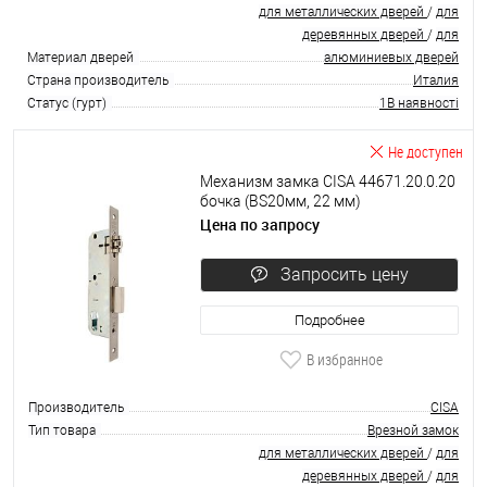
для металлических дверей
/
для
деревянных дверей
/
для
Материал дверей
алюминиевых дверей
Страна производитель
Италия
Статус (гурт)
1В наявності
Не доступен
Механизм замка CISA 44671.20.0.20
бочка (BS20мм, 22 мм)
нержавеющая сталь
Цена по запросу
Запросить цену
Подробнее
В избранное
Производитель
CISA
Тип товара
Врезной замок
для металлических дверей
/
для
деревянных дверей
/
для