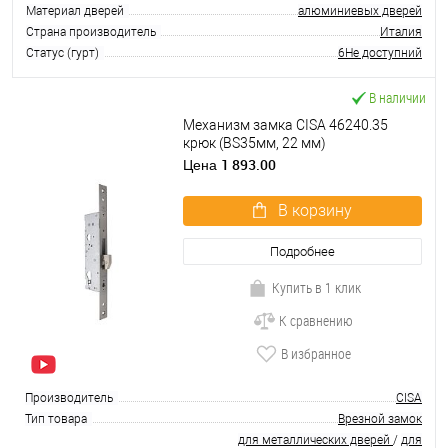
Материал дверей
алюминиевых дверей
Страна производитель
Италия
Статус (гурт)
6Не доступний
В наличии
Механизм замка CISA 46240.35
крюк (BS35мм, 22 мм)
нержавеющая сталь
1 893.00
Цена
В корзину
Подробнее
Купить в 1 клик
К сравнению
В избранное
Производитель
CISA
Тип товара
Врезной замок
для металлических дверей
/
для