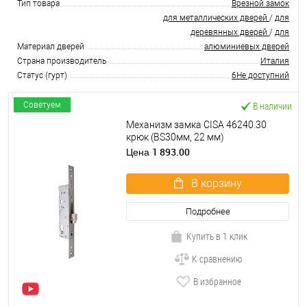
Тип товара
Врезной замок
для металлических дверей
/
для
деревянных дверей
/
для
Материал дверей
алюминиевых дверей
Страна производитель
Италия
Статус (гурт)
6Не доступний
В наличии
Советуем
Механизм замка CISA 46240.30
крюк (BS30мм, 22 мм)
нержавеющая сталь
1 893.00
Цена
В корзину
Подробнее
Купить в 1 клик
К сравнению
В избранное