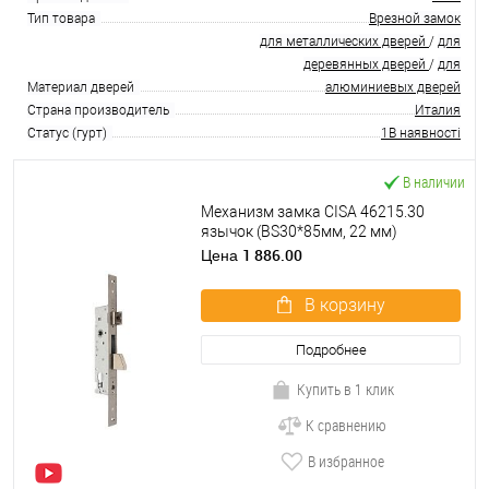
Тип товара
Врезной замок
для металлических дверей
/
для
деревянных дверей
/
для
Материал дверей
алюминиевых дверей
Страна производитель
Италия
Статус (гурт)
1В наявності
В наличии
Механизм замка CISA 46215.30
язычок (BS30*85мм, 22 мм)
нержавеющая сталь
1 886.00
Цена
В корзину
Подробнее
Купить в 1 клик
К сравнению
В избранное