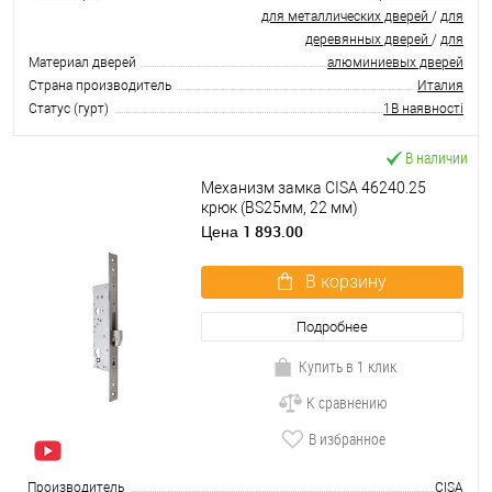
для металлических дверей
/
для
деревянных дверей
/
для
Материал дверей
алюминиевых дверей
Страна производитель
Италия
Статус (гурт)
1В наявності
В наличии
Механизм замка CISA 46240.25
крюк (BS25мм, 22 мм)
нержавеющая сталь
1 893.00
Цена
В корзину
Подробнее
Купить в 1 клик
К сравнению
В избранное
Производитель
CISA