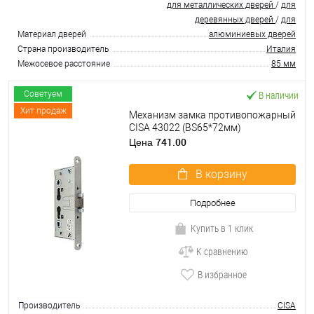
для металлических дверей
/
для
деревянных дверей
/
для
Материал дверей
алюминиевых дверей
Страна производитель
Италия
Межосевое расстояние
85 мм
В наличии
Советуем
Хит продаж
Механизм замка противопожарный
CISA 43022 (BS65*72мм)
741.00
Цена
В корзину
Подробнее
Купить в 1 клик
К сравнению
В избранное
Производитель
CISA