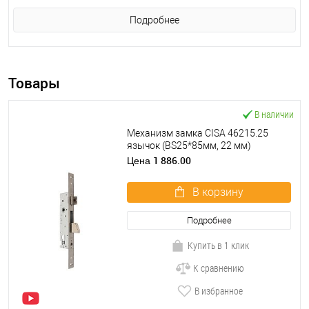
Подробнее
Товары
В наличии
Механизм замка CISA 46215.25
язычок (BS25*85мм, 22 мм)
нержавеющая сталь
1 886.00
Цена
В корзину
Подробнее
Купить в 1 клик
К сравнению
В избранное