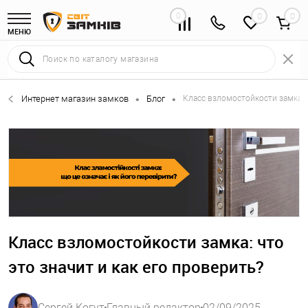
0
0
МЕНЮ
Интернет магазин замков
Блог
Класс взломостойкости замка: ч
•
•
Класс взломостойкости замка: что
это значит и как его проверить?
Сергей Когут
Главный редактор
02/09/2025