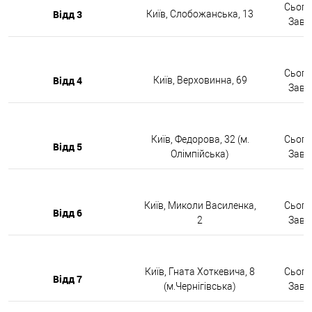
Сьогод
Відд 3
Київ, Слобожанська, 13
Завтр
Сьогод
Відд 4
Київ, Верховинна, 69
Завтр
Київ, Федорова, 32 (м.
Сьогод
Відд 5
Олімпійська)
Завтр
Київ, Миколи Василенка,
Сьогод
Відд 6
2
Завтр
Київ, Гната Хоткевича, 8
Сьогод
Відд 7
(м.Чернігівська)
Завтр