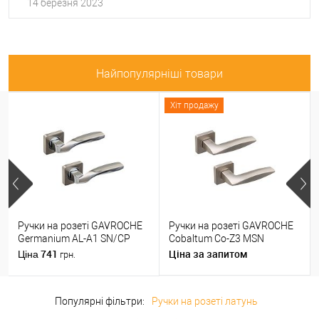
14 березня 2023
Найпопулярніші товари
Хіт продажу
Ручки на розеті GAVROCHE
Ручки на розеті GAVROCHE
Germanium AL-A1 SN/CP
Cobaltum Co-Z3 MSN
нікель/хром
матовий нікель
741
Ціна за запитом
Ціна
грн.
Популярні фільтри:
Ручки на розеті латунь