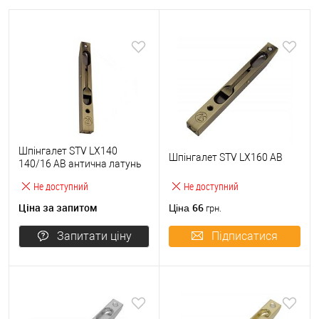
Шпінгалет STV LX140
Шпінгалет STV LX160 AB
140/16 AB антична латунь
Не доступний
Не доступний
Ціна за запитом
66
Ціна
грн.
Запитати ціну
Підписатися