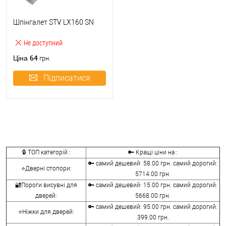
Шпінгалет STV LX160 SN
Не доступний
64
Ціна
грн.
Підписатися
🔒 ТОП категорій :
🔑 Кращі ціни на :
🔑 самий дешевий: 58.00 грн. самий дорогий:
⭐Дверні стопори:
5714.00 грн.
🔐Пороги висувні для
🔑 самий дешевий: 15.00 грн. самий дорогий:
дверей:
5668.00 грн.
🔑 самий дешевий: 95.00 грн. самий дорогий:
⭐Ніжки для дверей:
399.00 грн.