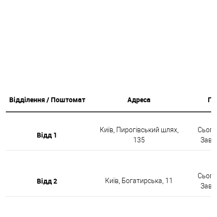
Відділення / Поштомат
Адреса
Гр
Київ, Пирогівський шлях,
Сьогод
Відд 1
135
Завтр
Сьогод
Відд 2
Київ, Богатирська, 11
Завтр