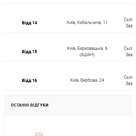
Сьогод
Відд 14
Київ, Кибальчича, 11
Завтр
Київ, Берковецька, 6
Сьогод
Відд 15
(АШАН)
Завтр
Сьогод
Відд 16
Київ, Вербова, 24
Завтр
ОСТАННІ ВІДГУКИ