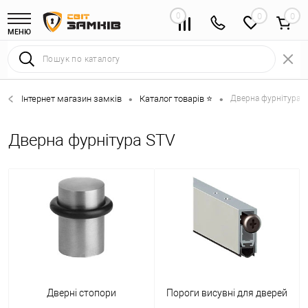
0
0
МЕНЮ
Інтернет магазин замків
Каталог товарів ⭐
Дверна фурнітура 
•
•
Дверна фурнітура STV
Дверні стопори
Пороги висувні для дверей