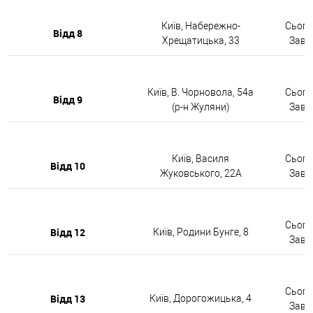
Київ, Набережно-
Сьогод
Відд 8
Хрещатицька, 33
Завтр
Київ, В. Чорновола, 54а
Сьогод
Відд 9
(р-н Жуляни)
Завтр
Київ, Василя
Сьогод
Відд 10
Жуковського, 22А
Завтр
Сьогод
Відд 12
Київ, Родини Бунге, 8
Завтр
Сьогод
Відд 13
Київ, Дорогожицька, 4
Завтр