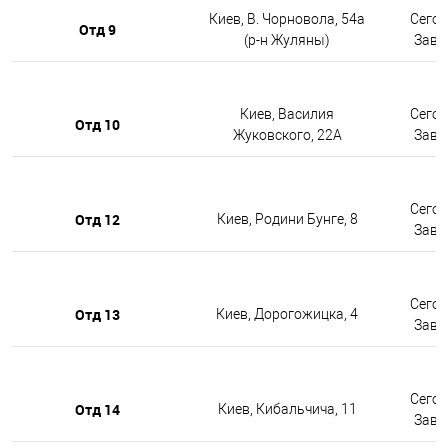
Киев, В. Чорновола, 54а
Сегод
Отд 9
(р-н Жуляны)
Завтр
Киев, Василия
Сегод
Отд 10
Жуковского, 22А
Завтр
Сегод
Отд 12
Киев, Родини Бунге, 8
Завтр
Сегод
Отд 13
Киев, Дорогожицка, 4
Завтр
Сегод
Отд 14
Киев, Кибальчича, 11
Завтр