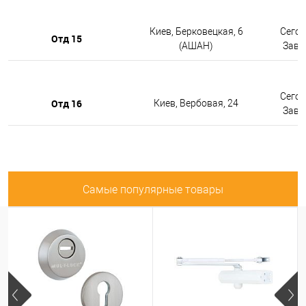
Киев, Берковецкая, 6
Сегод
Отд 15
(АШАН)
Завтр
Сегод
Отд 16
Киев, Вербовая, 24
Завтр
Самые популярные товары