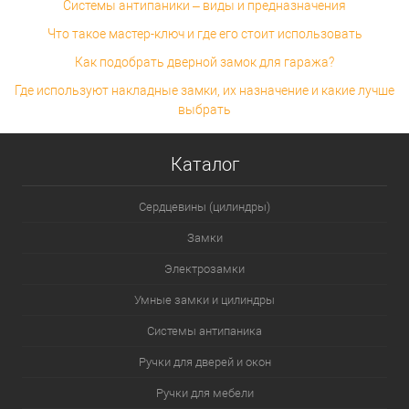
Системы антипаники – виды и предназначения
Что такое мастер-ключ и где его стоит использовать
Как подобрать дверной замок для гаража?
Где используют накладные замки, их назначение и какие лучше
выбрать
Каталог
Сердцевины (цилиндры)
Замки
Электрозамки
Умные замки и цилиндры
Системы антипаника
Ручки для дверей и окон
Ручки для мебели