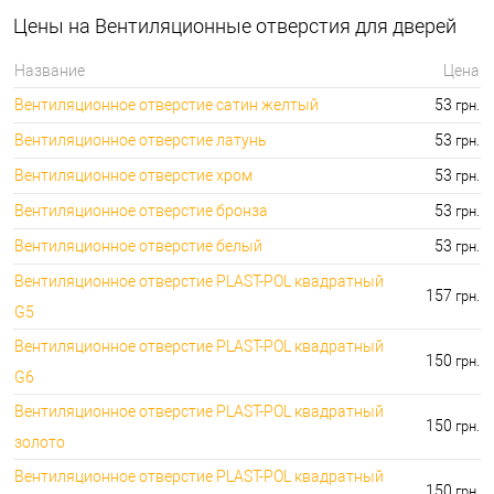
🔑 самый дешевый: 780.00 грн. самый дорогой:
⭐Сейфы:
Цены на Вентиляционные отверстия для дверей
396000.00 грн.
🔑 самый дешевый: 1050.00 грн. самый дорогой:
🔐Домофоны:
Название
Цена
11100.00 грн.
Вентиляционное отверстие сатин желтый
53
грн.
⭐Сигнализация AJAX:
🔑 самый дешевый: грн. самый дорогой: грн.
Вентиляционное отверстие латунь
53
грн.
Вентиляционное отверстие хром
53
грн.
Вентиляционное отверстие бронза
53
грн.
Вентиляционное отверстие белый
53
грн.
Вентиляционное отверстие PLAST-POL квадратный
157
грн.
G5
Вентиляционное отверстие PLAST-POL квадратный
150
грн.
G6
Вентиляционное отверстие PLAST-POL квадратный
150
грн.
золото
Вентиляционное отверстие PLAST-POL квадратный
150
грн.