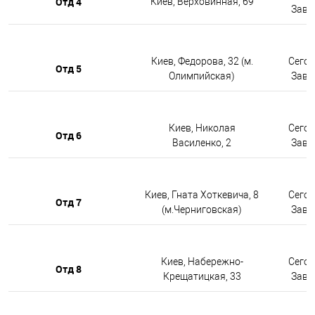
Отд 4
Киев, Верховинная, 69
Завтр
Киев, Федорова, 32 (м.
Сегод
Отд 5
Олимпийская)
Завтр
Киев, Николая
Сегод
Отд 6
Василенко, 2
Завтр
Киев, Гната Хоткевича, 8
Сегод
Отд 7
(м.Черниговская)
Завтр
Киев, Набережно-
Сегод
Отд 8
Крещатицкая, 33
Завтр