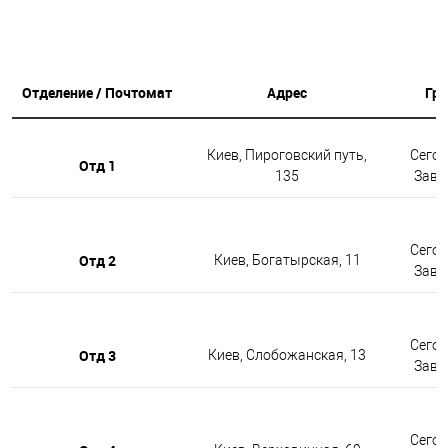
Отделение / Почтомат
Адрес
Гр
Киев, Пироговский путь,
Сегод
Отд 1
135
Завтр
Сегод
Отд 2
Киев, Богатырская, 11
Завтр
Сегод
Отд 3
Киев, Слобожанская, 13
Завтр
Сегод