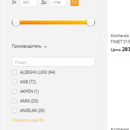
От
До
OK
Колпачок 
FIMET 31
Производитель
белый
28
Цена
ALDEGHI LUIGI
(64)
AGB
(72)
Купить
AKPEN
(1)
клик
AMIG
(20)
В из
ANSELMI
(20)
Производи
Показать ещё 28
Колпачок 