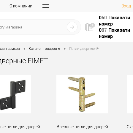
О компании
Вход
0
5
0
Показати
номер
0
6
7
Показати
номер
•
•
азин замков
Каталог товаров ⭐
Петли дверные 🌟
дверные FIMET
ые петли для дверей
Врезные петли для дверей
Ск