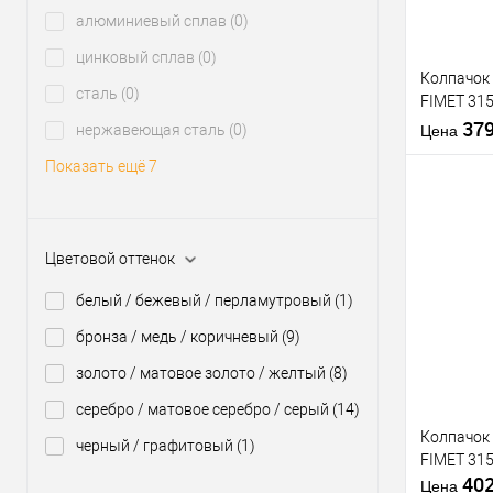
алюминиевый сплав
(0)
Производи
цинковый сплав
(0)
Колпачок 
Тип товара
сталь
(0)
FIMET 315
Страна
бронза
37
нержавеющая сталь
(0)
производи
Цена
Цветовой
Показать ещё 7
оттенок
Статус (гур
Цветовой оттенок
Купить
клик
белый / бежевый / перламутровый
(1)
В из
бронза / медь / коричневый
(9)
золото / матовое золото / желтый
(8)
Производи
серебро / матовое серебро / серый
(14)
Колпачок 
Тип товара
черный / графитовый
(1)
FIMET 315
Страна
40
производи
Цена