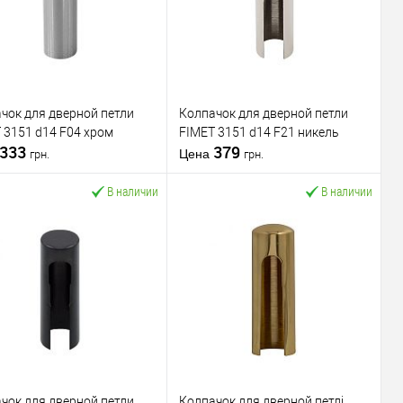
чок для дверной петли
Колпачок для дверной петли
 3151 d14 F04 хром
FIMET 3151 d14 F21 никель
333
379
Цена
грн.
грн.
В наличии
В наличии
В корзину
В корзину
пить в 1 клик
К
Купить в 1 клик
К
сравнению
сравнению
В избранное
В избранное
водитель
FIMET
Производитель
FIMET
Колпачок для
Колпачок для
чок для дверной петли
Колпачок для дверной петлі