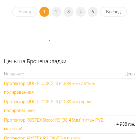
Назад
1
2
3
4
6
Вперед
🔒 ТОП категорий :
🔑 Лучшие цены на :
⭐Накладные
🔑 самый дешевый: 135.00 грн. самый дорогой:
броненакладки:
8677.00 грн.
Цены на Броненакладки
🔐Врезные
🔑 самый дешевый: 90.00 грн. самый дорогой:
броненакладки:
14306.00 грн.
Название
Цена
⭐Аксессуары к
🔑 самый дешевый: 33.00 грн. самый дорогой:
Протектор MUL-T-LOCK SL3 (40-89 мм) латунь
броненакладкам:
1998.00 грн.
полированная
Протектор MUL-T-LOCK SL3 (40-89 мм) хром
полированный
Протектор ROSTEX Decor R3 (38-45мм) титан PVD
4 938
грн.
матовый
Протектор ROSTEX R3 (38-55мм) хром