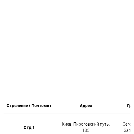
Отделение / Почтомат
Адрес
Гр
Киев, Пироговский путь,
Сегод
Отд 1
135
Завтр