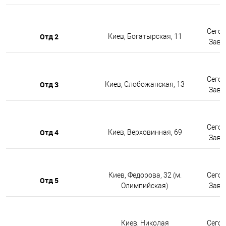
Сегод
Отд 2
Киев, Богатырская, 11
Завтр
Сегод
Отд 3
Киев, Слобожанская, 13
Завтр
Сегод
Отд 4
Киев, Верховинная, 69
Завтр
Киев, Федорова, 32 (м.
Сегод
Отд 5
Олимпийская)
Завтр
Киев, Николая
Сегод