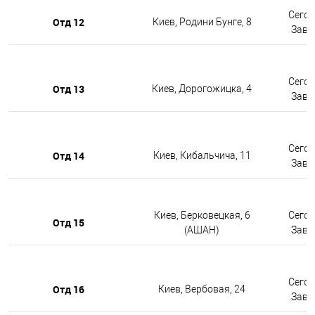
Сегод
Отд 12
Киев, Родини Бунге, 8
Завтр
Сегод
Отд 13
Киев, Дорогожицка, 4
Завтр
Сегод
Отд 14
Киев, Кибальчича, 11
Завтр
Киев, Берковецкая, 6
Сегод
Отд 15
(АШАН)
Завтр
Сегод
Отд 16
Киев, Вербовая, 24
Завтр