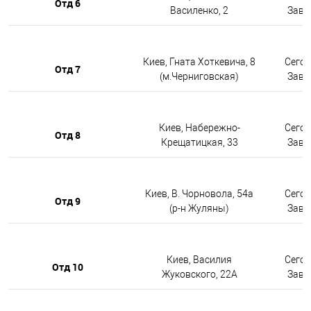
Отд 6
Василенко, 2
Завтр
Киев, Гната Хоткевича, 8
Сегод
Отд 7
(м.Черниговская)
Завтр
Киев, Набережно-
Сегод
Отд 8
Крещатицкая, 33
Завтр
Киев, В. Чорновола, 54а
Сегод
Отд 9
(р-н Жуляны)
Завтр
Киев, Василия
Сегод
Отд 10
Жуковского, 22А
Завтр