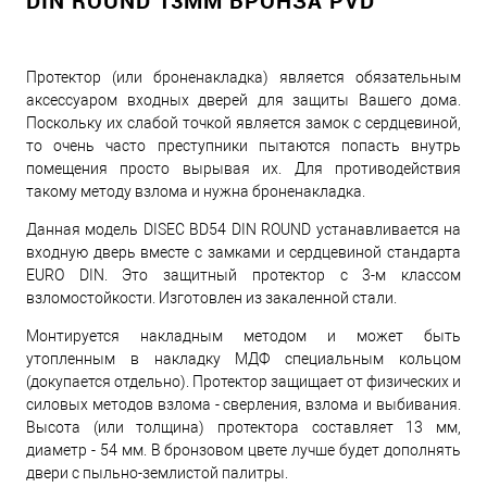
DIN ROUND 13ММ БРОНЗА PVD
Протектор (или броненакладка) является обязательным
аксессуаром входных дверей для защиты Вашего дома.
Поскольку их слабой точкой является замок с сердцевиной,
то очень часто преступники пытаются попасть внутрь
помещения просто вырывая их. Для противодействия
такому методу взлома и нужна броненакладка.
Данная модель DISEC BD54 DIN ROUND устанавливается на
входную дверь вместе с замками и сердцевиной стандарта
EURO DIN. Это защитный протектор с 3-м классом
взломостойкости. Изготовлен из закаленной стали.
Монтируется накладным методом и может быть
утопленным в накладку МДФ специальным кольцом
(докупается отдельно). Протектор защищает от физических и
силовых методов взлома - сверления, взлома и выбивания.
Высота (или толщина) протектора составляет 13 мм,
диаметр - 54 мм. В бронзовом цвете лучше будет дополнять
двери с пыльно-землистой палитры.