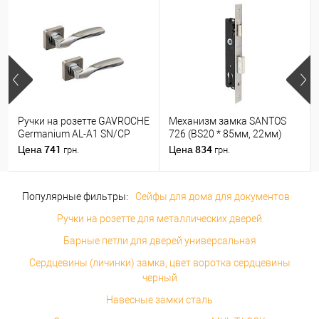
Ручки на розетте GAVROCHE
Механизм замка SANTOS
Germanium AL-A1 SN/CP
726 (BS20 * 85мм, 22мм)
никель/хром
матовый хром
741
834
Цена
Цена
грн.
грн.
Популярные фильтры:
Сейфы для дома для документов
Ручки на розетте для металлических дверей
Барные петли для дверей универсальная
Сердцевины (личинки) замка, цвет воротка сердцевины
черный
Навесные замки сталь