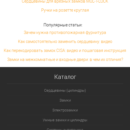
Сердцевины для врезных замков MUL-T-LOCK
Ручки на розетте круглая
Популярные статьи:
Зачем нужна противопожарная фурнитура
Как самостоятельно заменить сердцевину: видео
Как перекодировать замок CISA: видео и пошаговая инструкция
Замки на межкомнатные и входные двери: в чем их отличия?
Каталог
Сердцевины (цилиндры)
Замки
Электрозамки
Умные замки и цилиндры
Системы антипаника