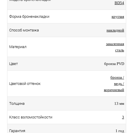
BD54
Форма броненакладки
круглая
Способ монтажа
накладной
закаленная
Материал
сталь
Цвет
бронза PVD
бронза /
Цветовой оттенок
медь /
коричневый
Толщина
13 мм
Класс взломостойкости
3
Гарантия
1 год