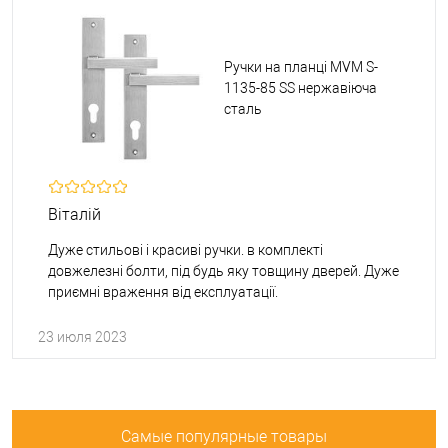
Ручки на планці MVM S-
1135-85 SS нержавіюча
сталь
Віталій
Дуже стильові і красиві ручки. в комплекті
довжелезні болти, під будь яку товщину дверей. Дуже
приємні враження від експлуатації.
23 июля 2023
Самые популярные товары