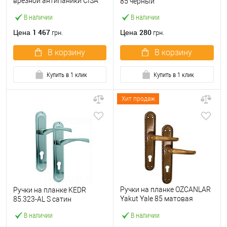
врезной антипаники CISA
85 черный
07076.26 нажимная 72 мм
В наличии
В наличии
черная
1 467
280
Цена
Цена
грн.
грн.
В корзину
В корзину
Купить в 1 клик
Купить в 1 клик
Хит продаж
Ручки на планке OZCANLAR
Ручки на планке KEDR
Yakut Yale 85 матовая
85.323-AL S сатин
бронза
В наличии
В наличии