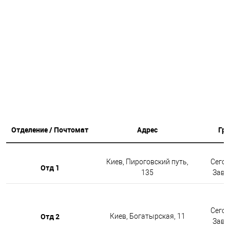
Отделение / Почтомат
Адрес
Гр
Киев, Пироговский путь,
Сегод
Отд 1
135
Завтр
Сегод
Отд 2
Киев, Богатырская, 11
Завтр