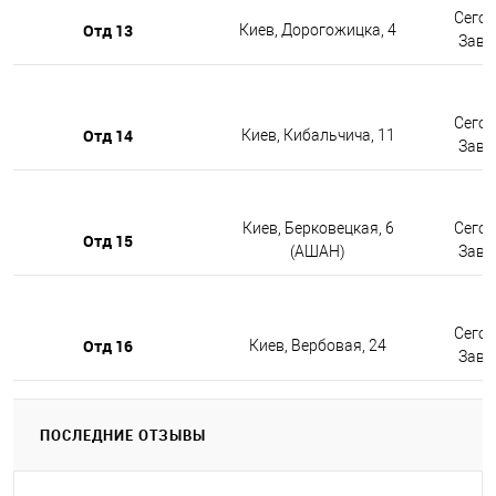
Сегод
Отд 13
Киев, Дорогожицка, 4
Завтр
Сегод
Отд 14
Киев, Кибальчича, 11
Завтр
Киев, Берковецкая, 6
Сегод
Отд 15
(АШАН)
Завтр
Сегод
Отд 16
Киев, Вербовая, 24
Завтр
ПОСЛЕДНИЕ ОТЗЫВЫ