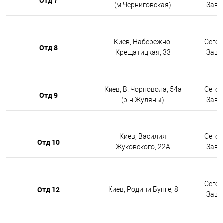
Отд 7
(м.Черниговская)
Завтр
Киев, Набережно-
Сегод
Отд 8
Крещатицкая, 33
Завтр
Киев, В. Чорновола, 54а
Сегод
Отд 9
(р-н Жуляны)
Завтр
Киев, Василия
Сегод
Отд 10
Жуковского, 22А
Завтр
Сегод
Отд 12
Киев, Родини Бунге, 8
Завтр