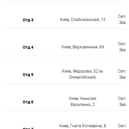
Сегод
Отд 3
Киев, Слобожанская, 13
Завтр
Сегод
Отд 4
Киев, Верховинная, 69
Завтр
Киев, Федорова, 32 (м.
Сегод
Отд 5
Олимпийская)
Завтр
Киев, Николая
Сегод
Отд 6
Василенко, 2
Завтр
Киев, Гната Хоткевича, 8
Сегод