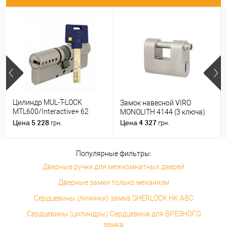
Цилиндр MUL-T-LOCK
Замок навесной VIRO
MTL600/Interactive+ 62
MONOLITH 4144 (3 ключа)
(31*31) никель сатин
5 228
4 327
Цена
Цена
грн.
грн.
Популярные фильтры:
Дверные ручки для межкомнатных дверей
Дверные замки только механизм
Сердцевины (личинки) замка SHERLOCK HK ABC
Сердцевины (цилиндры) Сердцевина для ВРЕЗНОГО
замка