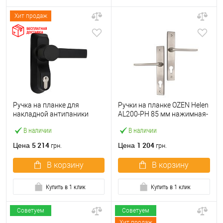
Хит продаж
Ручка на планке для
Ручки на планке OZEN Helen
накладной антипаники
AL200-PH 85 мм нажимная-
CISA 07078.68 с цилиндром
нажимная сатин
В наличии
В наличии
C2000 черная
5 214
1 204
Цена
Цена
грн.
грн.
В корзину
В корзину
Купить в 1 клик
Купить в 1 клик
Советуем
Советуем
Хит продаж