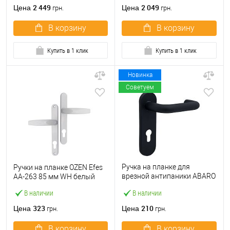
2 449
2 049
Цена
Цена
грн.
грн.
В корзину
В корзину
Купить в 1 клик
Купить в 1 клик
Новинка
Советуем
Ручка на планке для
Ручки на планке OZEN Efes
врезной антипаники ABARO
AA-263 85 мм WH белый
BNylon-Panic Black
В наличии
В наличии
нажимная 72 мм
323
210
Цена
Цена
грн.
грн.
В корзину
В корзину