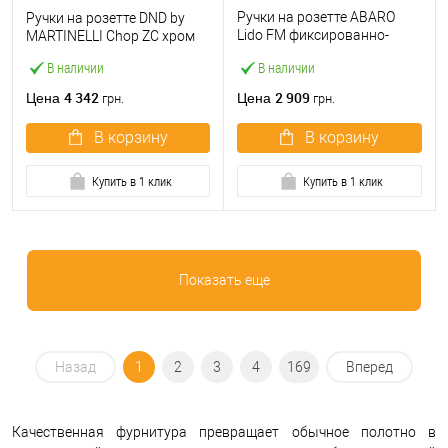
Ручки на розетте ABARO
Ручки на розетте DND by
Lido FM фиксированно-
MARTINELLI Chop ZC хром
нажимная темный графит
В наличии
В наличии
4 342
2 909
Цена
Цена
грн.
грн.
В корзину
В корзину
Купить в 1 клик
Купить в 1 клик
Показать еще
Назад
1
2
3
4
169
Вперед
Качественная фурнитура превращает обычное полотно в