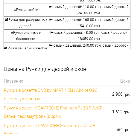
18371.00 грн.
🔑 самый дешевый: 110.00 грн. самый дорогой:
⭐Ручки скобы:
24169.00 грн.
🔐Ручки для раздвижных
🔑 самый дешевый: 168.00 грн. самый дорогой:
дверей:
15410.00 грн.
⭐Ручки оконные и
🔑 самый дешевый: 48.00 грн. самый дорогой:
балконные:
18459.00 грн.
🔑 самый дешевый: 240.00 грн. самый дорогой:
🔐Ручки защелки и кнобы:
10440.00 грн.
⭐Воротки для ванной и
🔑 самый дешевый: 76.00 грн. самый дорогой:
туалета:
12236.00 грн.
Цены на Ручки для дверей и окон
🔐Накладки на
🔑 самый дешевый: 76.00 грн. самый дорогой:
сердцевины:
7276.00 грн.
Название
Цена
🔑 самый дешевый: 50.00 грн. самый дорогой:
⭐Аксессуары для ручек:
Ручки на розетте DND by MARTINELLI Aironе OGC
1442.00 грн.
2 966
грн.
блестящая бронза
Ручки на розетте GAVROCHE Platinum Pt-Z3 PW/CP
1 612
грн.
белый перламутровый/хром
Ручки на розетте GAVROCHE Stannum AL-A1 AB
684
грн.
бронза