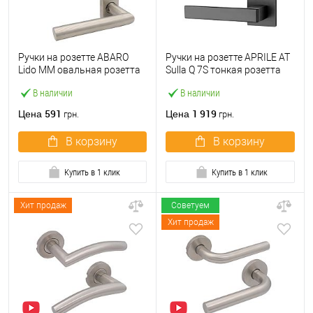
Ручки на розетте ABARO
Ручки на розетте APRILE AT
Lido MM овальная розетта
Sulla Q 7S тонкая розетта
нержавеющая сталь
черный
В наличии
В наличии
591
1 919
Цена
Цена
грн.
грн.
В корзину
В корзину
Купить в 1 клик
Купить в 1 клик
Хит продаж
Советуем
Хит продаж