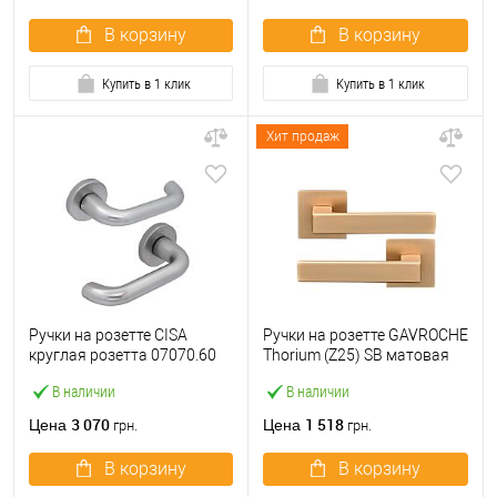
В корзину
В корзину
Купить в 1 клик
Купить в 1 клик
Хит продаж
Ручки на розетте CISA
Ручки на розетте GAVROCHE
круглая розетта 07070.60
Thorium (Z25) SB матовая
сатин
латунь
В наличии
В наличии
3 070
1 518
Цена
Цена
грн.
грн.
В корзину
В корзину