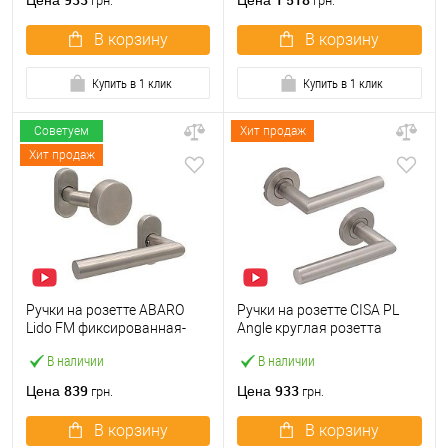
Цена
Цена
грн.
грн.
В корзину
В корзину
Купить в 1 клик
Купить в 1 клик
Советуем
Хит продаж
Хит продаж
Ручки на розетте ABARO
Ручки на розетте CISA PL
Lido FM фиксированная-
Angle круглая розетта
нажимная нержавеющая
07070.71 нержавеющая
В наличии
В наличии
сталь
сталь
839
933
Цена
Цена
грн.
грн.
В корзину
В корзину