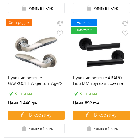
Купить в 1 клик
Купить в 1 клик
Хит продаж
Новинка
Советуем
Ручки на розетте
Ручки на розетте ABARO
GAVROCHE Argentum Ag-Z2
Lido MM круглая розетта
SN/CP никель/хром
черный
В наличии
В наличии
1 446
892
Цена
Цена
грн.
грн.
В корзину
В корзину
Купить в 1 клик
Купить в 1 клик