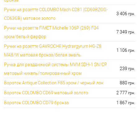
Ручки на розетте COLOMBO Mach CD81 (CD69BZGG-
3 406
грн.
CD63GB) матовое золото
Ручки на розетте FIMET Michelle 106P (269) F04
7 349
грн.
хром/белый фарфор
Ручки на розетте GAVROCHE Hydrargyrum HG-Z8
1 106
грн.
MAB/W матовая бронза/белая эмаль
Ручка для раздвижной системы MVM SDH-1 SN/CP
239
грн.
матовый никель/полированный хром
Вороток Antique Collection F85 хром / черный лак
880
грн.
Вороток COLOMBO CD69 матовый золото
2 777
грн.
Вороток COLOMBO CD79 бронза
1 867
грн.