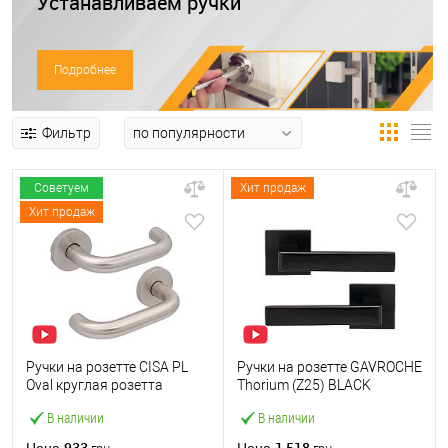
Устанавливаем ручки
Подробнее
Фильтр
Советуем
Хит продаж
Хит продаж
Ручки на розетте CISA PL
Ручки на розетте GAVROCHE
Oval круглая розетта
Thorium (Z25) BLACK
07070.70 нержавеющая
черный
В наличии
В наличии
сталь
933
1 518