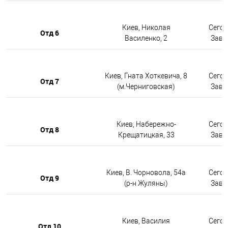
Киев, Николая
Сегод
Отд 6
Василенко, 2
Завтр
Киев, Гната Хоткевича, 8
Сегод
Отд 7
(м.Черниговская)
Завтр
Киев, Набережно-
Сегод
Отд 8
Крещатицкая, 33
Завтр
Киев, В. Чорновола, 54а
Сегод
Отд 9
(р-н Жуляны)
Завтр
Киев, Василия
Сегод
Отд 10