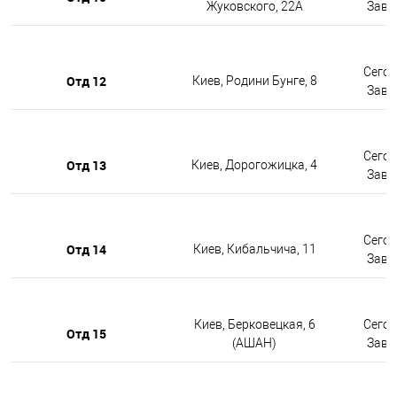
Жуковского, 22А
Завтр
Сегод
Отд 12
Киев, Родини Бунге, 8
Завтр
Сегод
Отд 13
Киев, Дорогожицка, 4
Завтр
Сегод
Отд 14
Киев, Кибальчича, 11
Завтр
Киев, Берковецкая, 6
Сегод
Отд 15
(АШАН)
Завтр