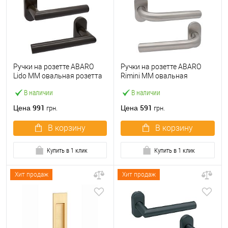
Ручки на розетте ABARO
Ручки на розетте ABARO
Lido MM овальная розетта
Rimini MM овальная
коричневый
розетта нержавеющая
В наличии
В наличии
сталь
991
591
Цена
Цена
грн.
грн.
В корзину
В корзину
Купить в 1 клик
Купить в 1 клик
Хит продаж
Хит продаж