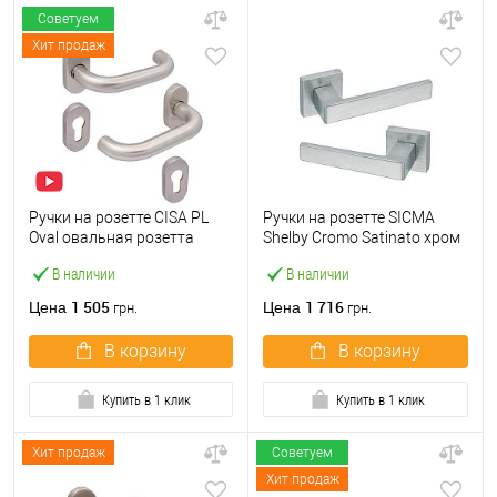
Советуем
Хит продаж
Ручки на розетте CISA PL
Ручки на розетте SICMA
Oval овальная розетта
Shelby Cromo Satinato хром
07070.80 нержавеющая
матовый
В наличии
В наличии
сталь
1 505
1 716
Цена
Цена
грн.
грн.
В корзину
В корзину
Купить в 1 клик
Купить в 1 клик
Хит продаж
Советуем
Хит продаж