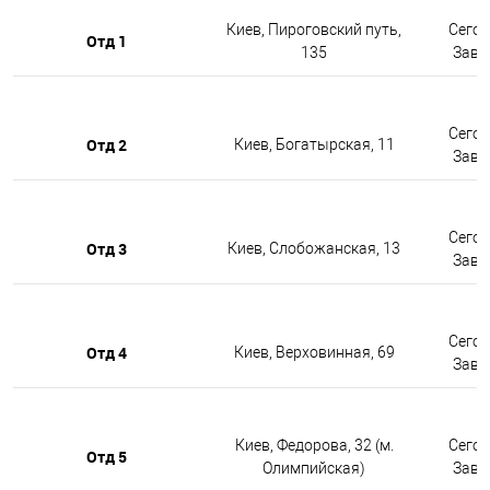
Киев, Пироговский путь,
Сегод
Отд 1
135
Завтр
Сегод
Отд 2
Киев, Богатырская, 11
Завтр
Сегод
Отд 3
Киев, Слобожанская, 13
Завтр
Сегод
Отд 4
Киев, Верховинная, 69
Завтр
Киев, Федорова, 32 (м.
Сегод
Отд 5
Олимпийская)
Завтр