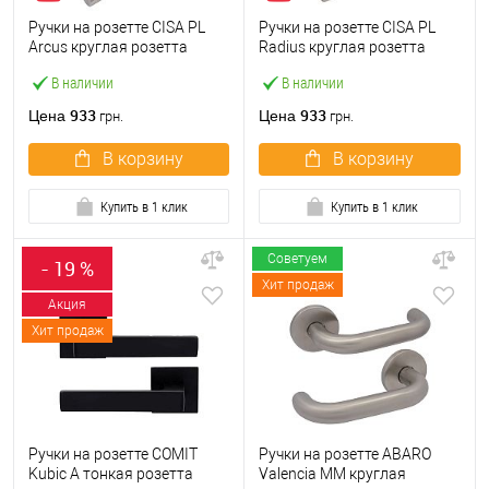
Ручки на розетте CISA PL
Ручки на розетте CISA PL
Arcus круглая розетта
Radius круглая розетта
07070.72 нержавеющая
07070.73 нержавеющая
В наличии
В наличии
сталь
сталь
933
933
Цена
Цена
грн.
грн.
В корзину
В корзину
Купить в 1 клик
Купить в 1 клик
Советуем
- 19 %
Хит продаж
Акция
Хит продаж
Ручки на розетте COMIT
Ручки на розетте ABARO
Kubic A тонкая розетта
Valencia MM круглая