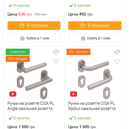
матовый черный
розетта нержавеющая
В наличии
В наличии
сталь
636
492
Цена
Цена
грн.
789
грн.
грн.
В корзину
В корзину
Купить в 1 клик
Купить в 1 клик
Советуем
Хит продаж
Хит продаж
Ручки на розетте CISA PL
Ручки на розетте CISA PL
Angle овальная розетта
Radius овальная розетта
07070.82 нержавеющая
07070.81 нержавеющая
В наличии
В наличии
сталь
сталь
1 505
1 505
Цена
Цена
грн.
грн.