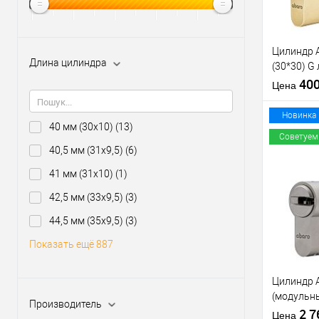
Цилиндр 
Длина цилиндра
(30*30) G
5 ключей
40
Цена
Новинка
40 мм (30x10)
(13)
Советуем
40,5 мм (31x9,5)
(6)
41 мм (31x10)
(1)
Купить
клик
42,5 мм (33x9,5)
(3)
В из
44,5 мм (35x9,5)
(3)
Показать ещё 887
Производи
Цилиндр 
Уровень з
(модульны
Модель
Производитель
никель са
2 
сердцевин
Цена