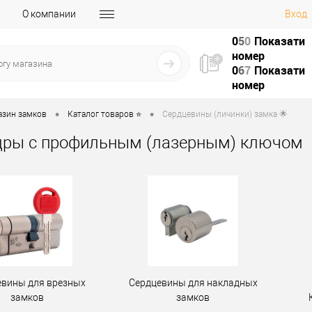
О компании
Вход
0
5
0
Показати
номер
0
6
7
Показати
номер
•
•
азин замков
Каталог товаров ⭐
Сердцевины (личинки) замка 🌟
ры с профильным (лазерным) ключом
евины для врезных
Сердцевины для накладных
замков
замков