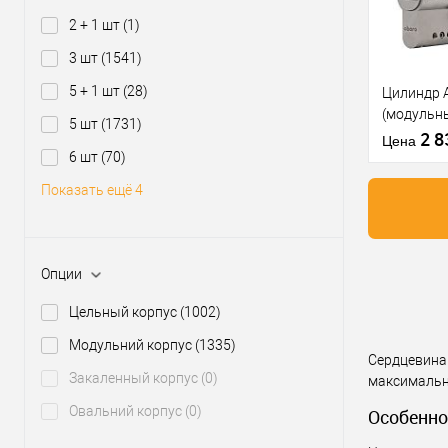
В из
2 + 1 шт
(1)
Производи
3 шт
(1541)
5 + 1 шт
(28)
Цилиндр 
Уровень з
(модульны
Модель
5 шт
(1731)
штоком Ni
2 
сердцевин
Цена
ключей
6 шт
(70)
Тип товара
Показать ещё 4
Тип ключа
Купить
Опции
клик
Цельный корпус
(1002)
В из
Модульний корпус
(1335)
Сердцевина
Закаленный корпус
(0)
Производи
максимальн
Уровень з
Овальний корпус
(0)
Особенно
Модель
сердцевин