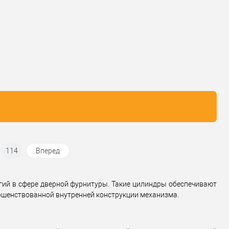
В избранное
В избранное
водитель
CISA
Производитель
CISA
Базовый
Базовый
нь защиты
★★☆☆☆
Уровень защиты
★★☆☆☆
ь
Модель
евины
CISA ASIX P8
сердцевины
CISA ASIX P8
Сердцевина для
Сердцевина для
вара
ВРЕЗНОГО замка
Тип товара
ВРЕЗНОГО замка
профильный
профильный
юча
(лазерный)
Тип ключа
(лазерный)
114
Вперед
гий в сфере дверной фурнитуры. Такие цилиндры обеспечивают
ршенствованной внутренней конструкции механизма.