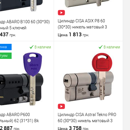
Цилиндр CISA ASIX P8 60
др ABARO B100 60 (30*30)
(30*30) никель матовый 3
рный 5 ключей
437
ключа
1 813
Цена
грн.
грн.
В наличии
В наличии
инка
туем
В корзину
В корзину
пить в 1 клик
К
Купить в 1 клик
К
сравнению
сравнению
В избранное
В избранное
водитель
ABARO
Производитель
CISA
Базовый
Базовый
ндр ABARO P600
Цилиндр CISA Astral Tekno PRO
нь защиты
★★☆☆☆
Уровень защиты
★★☆☆☆
льный) 62 (31*31) Bk
60 (30*30) никель матовый 3
ь
Модель
й 5 ключей
2 887
ключа
3 758
евины
ABARO B100
сердцевины
CISA ASIX P8
Цена
грн.
грн.