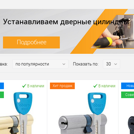
Устанавливаем дверные цилиндры
Подробнее
вка:
Показать по:
В наличии
В наличии
Хит продаж
Нов
Сове