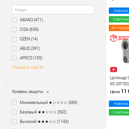
Тип товара
Новинка
Советуем
ABARO
(471)
Тип ключа
Хит прода
CISA
(659)
Купить
OZEN
(14)
клик
ABUS
(391)
В из
APECS
(105)
Производи
Показать ещё 36
Уровень з
Цилиндр 
Модель
60 (30*30
сердцевин
ключа
11
Уровень защиты
Цена
Тип товара
Минимальный ★☆☆☆☆
(389)
Новинка
Тип ключа
Базовый ★★☆☆☆
(592)
Советуем
Высокий ★★★☆☆
(1143)
Купить