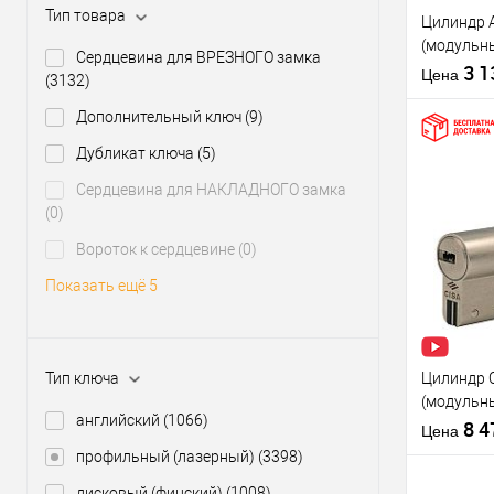
Тип товара
Цилиндр 
Уровень з
(модульны
Модель
Сердцевина для ВРЕЗНОГО замка
никель са
3 
сердцевин
Цена
(3132)
Дополнительный ключ
(9)
Тип товара
Дубликат ключа
(5)
Тип ключа
Сердцевина для НАКЛАДНОГО замка
(0)
Купить
клик
Вороток к сердцевине
(0)
В из
Показать ещё 5
Производи
Уровень з
Тип ключа
Цилиндр C
Модель
(модульны
сердцевин
английский
(1066)
никель м
8 
Цена
Тип товара
профильный (лазерный)
(3398)
дисковый (финский)
(1008)