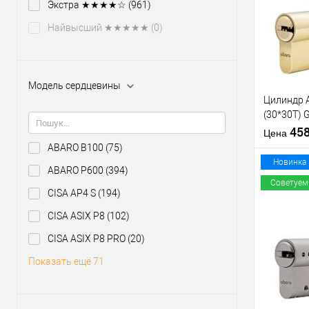
Экстра ★★★★☆
(961)
клик
Найвысший ★★★★★
(0)
В из
Производи
Модель сердцевины
Уровень з
Цилиндр 
Модель
(30*30T) 
сердцевин
полирова
45
Цена
Тип товара
ABARO B100
(75)
Новинка
ABARO P600
(394)
Тип ключа
Советуем
CISA AP4 S
(194)
CISA ASIX P8
(102)
Купить
клик
CISA ASIX P8 PRO
(20)
В из
Показать ещё 71
Производи