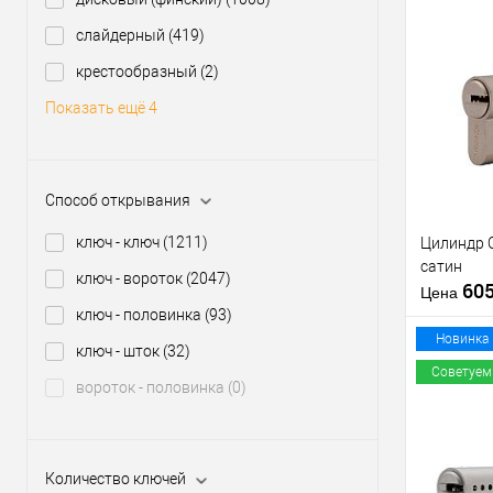
Тип ключа
слайдерный
(419)
крестообразный
(2)
Купить
клик
Показать ещё 4
В из
Производи
Способ открывания
ключ - ключ
(1211)
Цилиндр O
Уровень з
сатин
Модель
ключ - вороток
(2047)
60
сердцевин
Цена
ключ - половинка
(93)
Тип товара
Новинка
ключ - шток
(32)
Советуем
Тип ключа
вороток - половинка
(0)
Купить
клик
Количество ключей