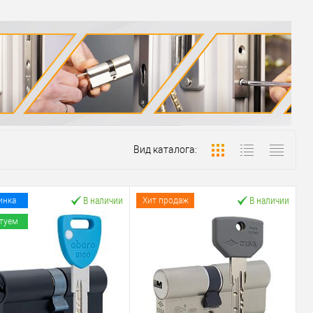
Вид каталога:
В наличии
В наличии
инка
Хит продаж
туем