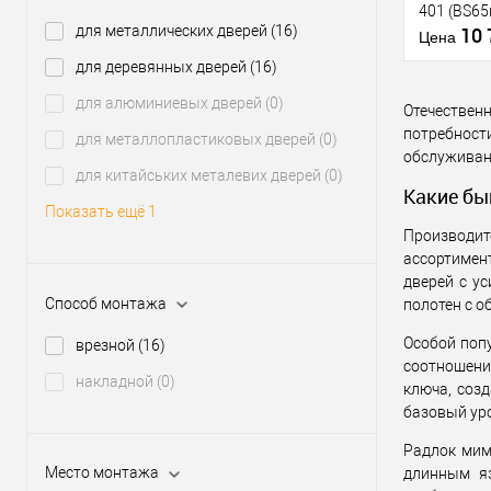
401 (BS6
для металлических дверей
(16)
10
Цена
для деревянных дверей
(16)
Материал д
для алюминиевых дверей
(0)
Страна
Отечествен
производи
потребност
для металлопластиковых дверей
(0)
Статус (гур
обслуживани
для китайських металевих дверей
(0)
Купить
Какие бы
клик
Показать ещё 1
Производит
В из
ассортимент
дверей с у
Производи
Способ монтажа
полотен с о
Тип товара
Особой поп
врезной
(16)
соотношени
накладной
(0)
ключа, соз
базовый ур
Материал д
Радлок мим
Страна
Место монтажа
длинным яз
производи