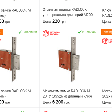
Ответная планка RADLOCK
 замка RADLOCK M
Ключ
универсальна для серий M200,
2мм)
RADLO
000
M300
220
Цена
Цена
грн.
грн.
В наличии
В наличии
ж
Хит п
В корзину
В корзину
 в 1
К
Купить в 1 клик
К
Ку
сравнению
сравнению
бранное
В избранное
тель
RADLOCK
Производитель
RADLOCK
Произ
Врезной замок
Тип товара
Ответная планка
Тип то
 замка RADLOCK M
Механизм замка RADLOCK M
Меха
для
Страна
Стран
2мм)
201У (BS52мм) длинный ключ
202У 
металлических
производитель
Украина
произ
000
6 200
дверей
/
для
Статус (гурт)
1В наявності
Статус
Цена
Цена
грн.
грн.
деревянных