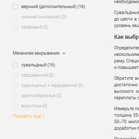
необходимос
Статус (гур
верхний (дополнительный)
(16)
Сувальдные
нижний (основной)
(0)
до шести в
уровень за
сейфовый
(0)
Как выбр
Определите
Механизм закрывания
несколькими
раму. Специ
сувальдный
(16)
и повышает
сердцевиной
(0)
Обратите в
достаточно
сувальдный + сердцевиной
(0)
высокого к
крестообразный
(0)
переплаты 
воротком
(0)
Измерьте п
толщину 35
Показать ещё 7
50–70 милл
доработки 