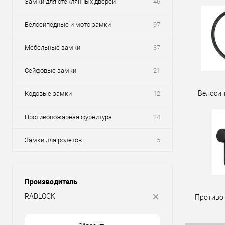
Замки для стеклянных дверей
46
Велосипедные и мото замки
97
Мебельные замки
37
Сейфовые замки
21
Велосип
Кодовые замки
12
Противопожарная фурнитура
24
Замки для ролетов
5
Производитель
RADLOCK
Противо