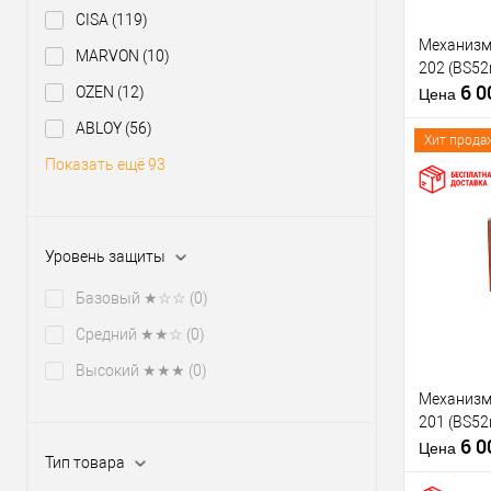
CISA
(119)
Механизм
MARVON
(10)
202 (BS5
6 
OZEN
(12)
Цена
ABLOY
(56)
Хит прода
Показать ещё 93
Купить
Уровень защиты
клик
В из
Базовый ★☆☆
(0)
Средний ★★☆
(0)
Производи
Высокий ★★★
(0)
Тип товара
Механизм
201 (BS5
6 
Цена
Тип товара