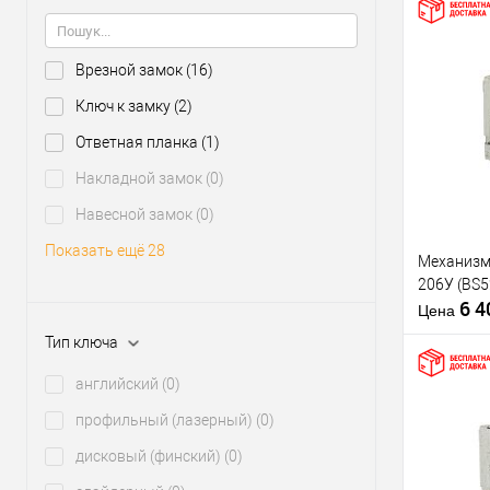
Материал д
Страна
производи
Врезной замок
(16)
Гірша оцінк
Купить
Ключ к замку
(2)
клик
Ответная планка
(1)
В из
Накладной замок
(0)
Навесной замок
(0)
Производи
Тип товара
Показать ещё 28
Механизм
206У (BS
6 
Цена
Тип ключа
Материал д
Страна
английский
(0)
производи
профильный (лазерный)
(0)
Статус (гур
Купить
дисковый (финский)
(0)
клик