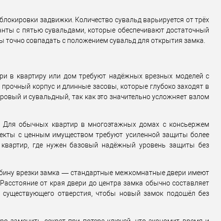
 (гурт)
2Очікується
локировки задвижки. Количество сувальд варьируется от трёх
ианты с пятью сувальдами, которые обеспечивают достаточный
 точно совпадать с положением сувальд для открытия замка.
ри в квартиру или дом требуют надёжных врезных моделей с
 прочный корпус и длинные засовы, которые глубоко заходят в
ровый и сувальдный, так как это значительно усложняет взлом
а. Для обычных квартир в многоэтажных домах с консьержем
бъекты с ценным имуществом требуют усиленной защиты более
 квартир, где нужен базовый надёжный уровень защиты без
лубину врезки замка — стандартные межкомнатные двери имеют
Расстояние от края двери до центра замка обычно составляет
ы существующего отверстия, чтобы новый замок подошёл без