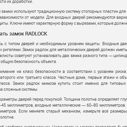
ти их доработки.
т)
1В наявності
Статус (гурт)
1В наявності
Статус
 замки используют традиционную систему стопорных пластин для б
 зависимости от модели. Для входных дверей рекомендуются вар
щиты. Ключи имеют характерную форму с вырезами, которые должны
ать замок RADLOCK
сь с типом дверей и необходимым уровнем защиты. Входные две
 ригелями. Замок радлок для металлических дверей должен иметь
алисты советуют устанавливать два замка разного типа — цилинд
 общую безопасность объекта.
нимание на класс безопасности в соответствии с уровнем риск
 второго или третьего класса. Частные дома, первые этажи и о
ласса. Замок радлок мимоза купить стоит именно для типовых
за сложные системы.
араметры дверей перед покупкой. Толщина полотна определяет г
–45 миллиметров, входные металлические — 60–80 миллиметров. 
иметров. Если меняете старый механизм, измерьте все размер
полотна.