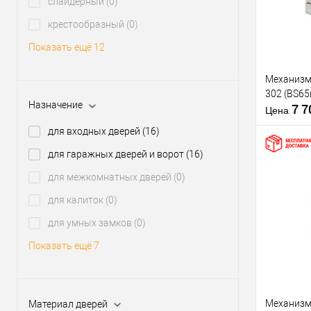
слайдерный
(0)
В из
крестообразный
(0)
Показать ещё 12
Производи
Тип товара
Механизм
302 (BS6
Назначение
7 
Цена
для входных дверей
(16)
Материал д
Страна
для гаражных дверей и ворот
(16)
производи
для межкомнатных дверей
(0)
Статус (гур
Купить
для калиток
(0)
клик
для умных замков
(0)
В из
Показать ещё 7
Производи
Тип товара
Механизм
Материал дверей