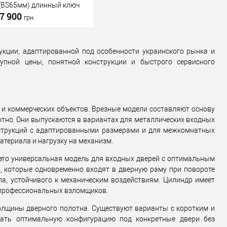
(BS65мм) длинный ключ
металлических
металлических
7 900
дверей
/
для
дверей
/
для
грн.
деревянных
деревянных
иал дверей
дверей
Материал дверей
дверей
а
Страна
укции, адаптированной под особенности украинского рынка и
В корзину
водитель
Украина
производитель
Украина
упной цены, понятной конструкции и быстрого сервисного
 (гурт)
1В наявності
Статус (гурт)
1В наявності
пить в 1 клик
К
сравнению
и коммерческих объектов. Врезные модели составляют основу
В избранное
отно. Они выпускаются в вариантах для металлических входных
нструкций с адаптированными размерами и для межкомнатных
водитель
RADLOCK
атериала и нагрузку на механизм.
вара
Врезной замок
это универсальная модель для входных дверей с оптимальным
для
, которые одновременно входят в дверную раму при повороте
металлических
ла, устойчивого к механическим воздействиям. Цилиндр имеет
дверей
/
для
епрофессиональных взломщиков.
деревянных
иал дверей
дверей
олщины дверного полотна. Существуют варианты с коротким и
а
рать оптимальную конфигурацию под конкретные двери без
водитель
Украина