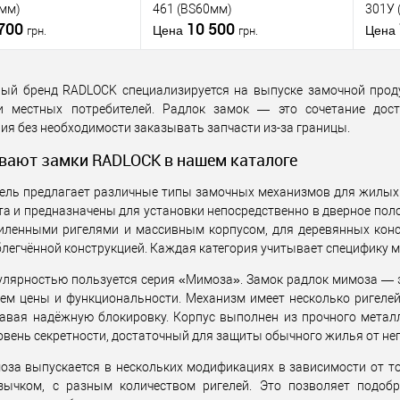
5мм)
461 (BS60мм)
301У 
металлических
металлических
 700
10 500
дверей
/
для
дверей
/
для
Цена
Цена
грн.
грн.
деревянных
деревянных
верей
дверей
Материал дверей
дверей
Матер
Страна
Стран
ный бренд RADLOCK специализируется на выпуске замочной прод
В корзину
В корзину
тель
Украина
производитель
Украина
произ
и местных потребителей. Радлок замок — это сочетание дост
т)
1В наявності
Статус (гурт)
1В наявності
Статус
я без необходимости заказывать запчасти из-за границы.
 в 1
К
Купить в 1 клик
К
Ку
вают замки RADLOCK в нашем каталоге
сравнению
сравнению
ель предлагает различные типы замочных механизмов для жилых 
бранное
В избранное
а и предназначены для установки непосредственно в дверное пол
силенными ригелями и массивным корпусом, для деревянных ко
тель
RADLOCK
Производитель
RADLOCK
Произ
блегчённой конструкцией. Каждая категория учитывает специфику м
Врезной замок
Тип товара
Врезной замок
Тип то
улярностью пользуется серия «Мимоза». Замок радлок мимоза — 
для
для
ем цены и функциональности. Механизм имеет несколько ригелей
металлических
металлических
давая надёжную блокировку. Корпус выполнен из прочного метал
дверей
/
для
дверей
/
для
овень секретности, достаточный для защиты обычного жилья от н
деревянных
деревянных
верей
дверей
Материал дверей
дверей
Матер
оза выпускается в нескольких модификациях в зависимости от т
Страна
Стран
ычком, с разным количеством ригелей. Это позволяет подоб
тель
Украина
производитель
Украина
произ