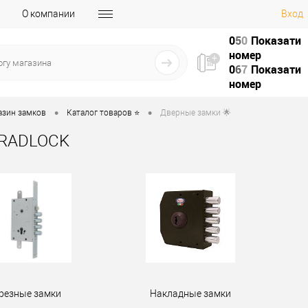
О компании
Вход
0
5
0
Показати
номер
0
6
7
Показати
номер
•
•
азин замков
Каталог товаров ⭐
Дверные замки 🌟
 RADLOCK
резные замки
Накладные замки