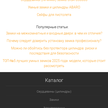
Умные замки и цилиндры ABARO
Сейфы для пистолета
Популярные статьи:
Замки на межкомнатные и входные двери: в чем их отличия?
Почему следует доверить установку замка профессионалу?
Можно ли обойтись без протектора цилиндра: риски и
последствия для безопасности
ТОП-№5 лучших умных замков 2025 года: модели, которые стоит
рассмотреть
Каталог
Сердцевины (цилиндры)
Замки
Электрозамки