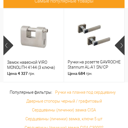
Самые популярные товары
Ручки на розетте GAVROCHE
Замок навесной VIRO
Stannum AL-A1 SN/CP
MONOLITH 4144 (3 ключа)
никель/хром
4 327
684
Цена
Цена
грн.
грн.
Популярные фильтры:
Ручки на планке под сердцевину
Дверные стопоры черный / графитовый
Сердцевины (личинки) замка CISA
Сердцевины (личинки) замка, ключи 5 шт
Сердцевины (личинки) замка CISA C3000S