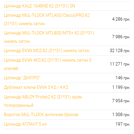
Цилиндр KALE 164BNE 62 (31*31) SN
сердцевин:
дорогой: 2746.00 грн.
Цилиндр MUL-T-LOCK MTL400/ClassicPRO 62
4 286
грн.
(31*31) никель сатин
Цилиндр MUL-T-LOCK MTL800/MT5+ 62 (31*31)
7 986
грн.
никель сатин
Цилиндр EVVA MCS 62 (31*31) никель сатин
32 128
грн.
Цилиндр EVVA 4KS 62 (31*31) никель сатин 5
11 271
грн.
ключей
Цилиндр "ДНIПРО"
146
грн.
Дубликат ключа EVVA 3 KS / 4 KS
1 199
грн.
Цилиндр ABLOY Protec2 62 (31*31) хром
7 954
грн.
полированный
Вороток MUL-T-LOCK античная бронза
1 308
грн.
Цилиндр АТЛАНТ 5 кл
197
грн.