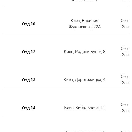
Киев, Василия
Сегод
Отд 10
Жуковского, 22А
Завтр
Сегод
Отд 12
Киев, Родини Бунге, 8
Завтр
Сегод
Отд 13
Киев, Дорогожицка, 4
Завтр
Сегод
Отд 14
Киев, Кибальчича, 11
Завтр