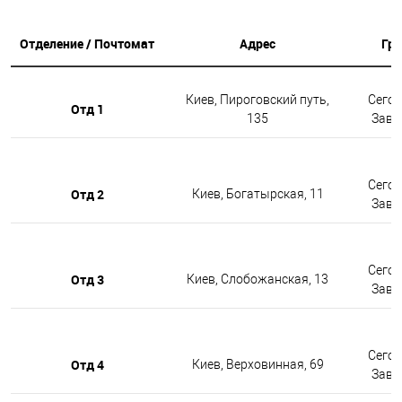
Отделение / Почтомат
Адрес
Гр
Киев, Пироговский путь,
Сегод
Отд 1
135
Завтр
Сегод
Отд 2
Киев, Богатырская, 11
Завтр
Сегод
Отд 3
Киев, Слобожанская, 13
Завтр
Сегод
Отд 4
Киев, Верховинная, 69
Завтр