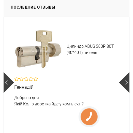
ПОСЛЕДНИЕ ОТЗЫВЫ
Цилиндр ABUS S60P 80T
(40*40T) никель
Геннадій
Доброго дня.
Якій Колір воротка йде у комплекті?