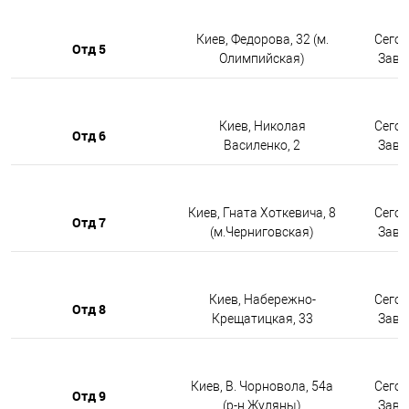
Киев, Федорова, 32 (м.
Сегод
Отд 5
Олимпийская)
Завтр
Киев, Николая
Сегод
Отд 6
Василенко, 2
Завтр
Киев, Гната Хоткевича, 8
Сегод
Отд 7
(м.Черниговская)
Завтр
Киев, Набережно-
Сегод
Отд 8
Крещатицкая, 33
Завтр
Киев, В. Чорновола, 54а
Сегод
Отд 9
(р-н Жуляны)
Завтр