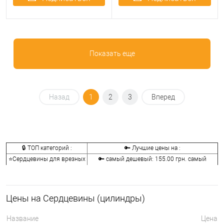
Показать еще
Назад
1
2
3
Вперед
🔒 ТОП категорий :
🔑 Лучшие цены на :
⭐Сердцевины для врезных
🔑 самый дешевый: 155.00 грн. самый
замков:
дорогой: 41072.00 грн.
🔐Сердцевины для
🔑 самый дешевый: 146.00 грн. самый
накладных замков:
дорогой: 2622.00 грн.
Цены на Сердцевины (цилиндры)
🔑 самый дешевый: 133.00 грн. самый
⭐Ключи к сердцевинам:
дорогой: 9990.00 грн.
Название
Цена
🔐Аксессуары для
🔑 самый дешевый: 30.00 грн. самый