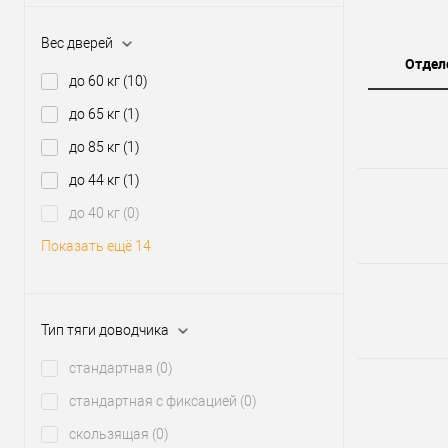
Вес дверей
Отдел
до 60 кг
(10)
до 65 кг
(1)
до 85 кг
(1)
до 44 кг
(1)
до 40 кг
(0)
Показать ещё 14
Тип тяги доводчика
стандартная
(0)
стандартная с фиксацией
(0)
скользящая
(0)