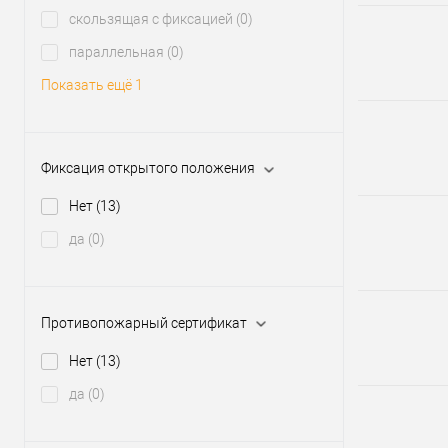
скользящая с фиксацией
(0)
параллельная
(0)
Показать ещё 1
Фиксация открытого положения
Нет
(13)
да
(0)
Противопожарный сертификат
Нет
(13)
да
(0)