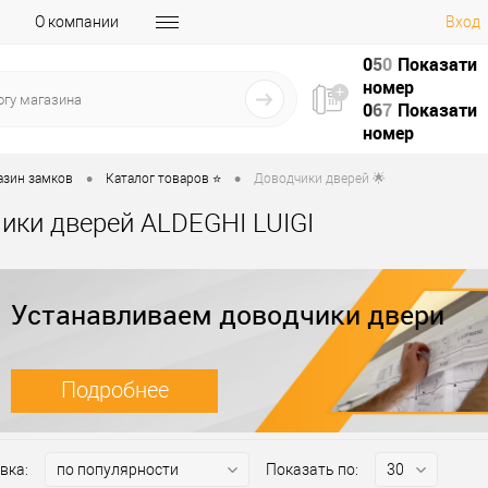
О компании
Вход
0
5
0
Показати
номер
0
6
7
Показати
номер
•
•
азин замков
Каталог товаров ⭐
Доводчики дверей 🌟
ики дверей ALDEGHI LUIGI
Устанавливаем доводчики двери
Подробнее
вка:
Показать по: