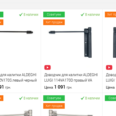
В наличии
В наличии
Советуем
Хит п
ж
Хит продаж
 для калитки ALDEGHI
Доводчик для калитки ALDEGHI
Довод
4ZN170S левый черный
LUIGI 114VA170D правый VA
LUIGI
091
антрацит
1 091
антра
Цена
Цена
грн.
грн.
В наличии
В наличии
ж
Советуем
Сове
Хит продаж
В корзину
В корзину