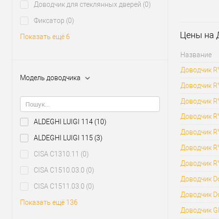
Доводчик для стеклянных дверей
(0)
З
Фиксатор
(0)
Цены на 
Показать ещё 6
В из
Название
Производи
Доводчик R
Модель доводчика
Доводчик R
Тип товара
Страна
Доводчик RY
производи
Доводчик R
Модель
ALDEGHI LUIGI 114
(10)
доводчика
Доводчик RY
ALDEGHI LUIGI 115
(3)
Цвет довод
Доводчик RY
CISA C1310.11
(0)
Доводчик RY
CISA C1510.03.0
(0)
Доводчик Do
CISA C1511.03.0
(0)
Доводчик Do
Показать ещё 136
Доводчик GE