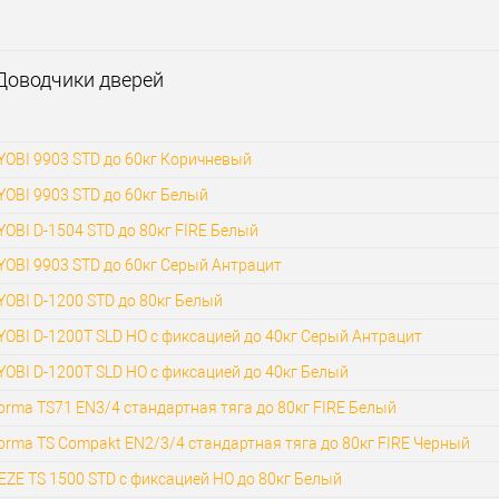
апросить цену
Доводчики дверей
бранное
тель
ALDEGHI LUIGI
YOBI 9903 STD до 60кг Коричневый
Доводчик для
YOBI 9903 STD до 60кг Белый
калитки
OBI D-1504 STD до 80кг FIRE Белый
тель
Италия
YOBI 9903 STD до 60кг Серый Антрацит
ALDEGHI LUIGI 115
OBI D-1200 STD до 80кг Белый
чика
античная латунь
OBI D-1200T SLD HO с фиксацией до 40кг Серый Антрацит
OBI D-1200T SLD HO с фиксацией до 40кг Белый
rma TS71 EN3/4 стандартная тяга до 80кг FIRE Белый
rma TS Compakt EN2/3/4 стандартная тяга до 80кг FIRE Черный
ZE TS 1500 STD с фиксацией HO до 80кг Белый