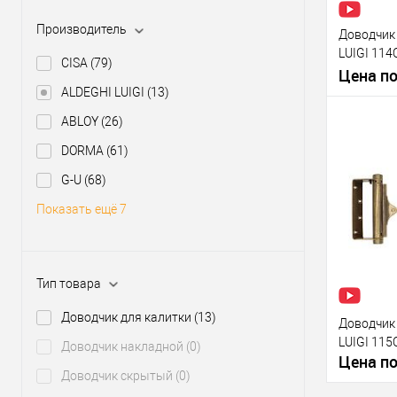
Производи
Производитель
Доводчик
Тип товара
LUIGI 114
Страна
CISA
(79)
латунная
Цена по
производи
ALDEGHI LUIGI
(13)
Модель
доводчика
ABLOY
(26)
Цвет довод
З
DORMA
(61)
G-U
(68)
В из
Показать ещё 7
Производи
Тип товара
Тип товара
Страна
производи
Доводчик для калитки
(13)
Доводчик
Модель
LUIGI 115
Доводчик накладной
(0)
доводчика
Цена по
Цвет довод
Доводчик скрытый
(0)