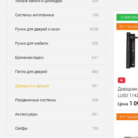
Умные замки и цилиндры
309
Системы антипаника
138
Советуем
Хит прода
Ручки для дверей и окон
6258
Ручки для мебели
306
Броненакладки
641
Петли для дверей
880
Доводчики дверей
591
Доводчик
LUIGI 11
Раздвижные системы
546
цинк
1 
Цена
Аксессуары
691
Хит прода
Сейфы
736