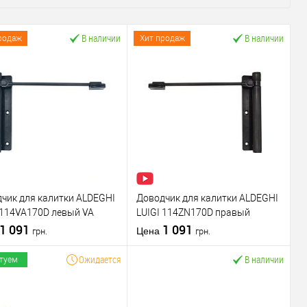
В наличии
В наличии
родаж
Хит продаж
чик для калитки ALDEGHI
Доводчик для калитки ALDEGHI
 114VA170D левый VA
LUIGI 114ZN170D правый
цит
1 091
черный цинк
1 091
Цена
грн.
грн.
Ожидается
В наличии
туем
В корзину
В корзину