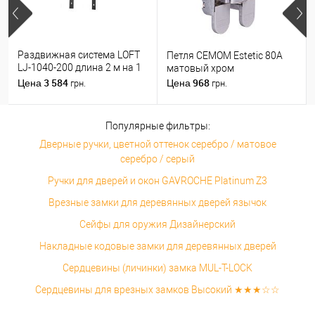
Раздвижная система LOFT
Петля CEMOM Estetic 80A
LJ-1040-200 длина 2 м на 1
матовый хром
полотно весом до 100 кг
3 584
968
Цена
Цена
грн.
грн.
Популярные фильтры:
Дверные ручки, цветной оттенок серебро / матовое
серебро / серый
Ручки для дверей и окон GAVROCHE Platinum Z3
Врезные замки для деревянных дверей язычок
Сейфы для оружия Дизайнерский
Накладные кодовые замки для деревянных дверей
Сердцевины (личинки) замка MUL-T-LOCK
Сердцевины для врезных замков Высокий ★★★☆☆