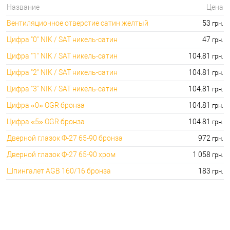
дорогой: 1713.00 грн.
Название
Цена
🔐Вентиляционные отверстия
🔑 самый дешевый: 53.00 грн. самый
Вентиляционное отверстие сатин желтый
53
грн.
для дверей:
дорогой: 157.00 грн.
Цифра "0" NIK / SAT никель-сатин
47
грн.
Цифра "1" NIK / SAT никель-сатин
104.81
грн.
Цифра "2" NIK / SAT никель-сатин
104.81
грн.
Цифра "3" NIK / SAT никель-сатин
104.81
грн.
Цифра «0» OGR бронза
104.81
грн.
Цифра «5» OGR бронза
104.81
грн.
Дверной глазок Ф-27 65-90 бронза
972
грн.
Дверной глазок Ф-27 65-90 хром
1 058
грн.
Шпингалет AGB 160/16 бронза
183
грн.