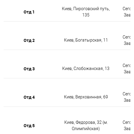
Киев, Пироговский путь,
Сегод
Отд 1
135
Завтр
Сегод
Отд 2
Киев, Богатырская, 11
Завтр
Сегод
Отд 3
Киев, Слобожанская, 13
Завтр
Сегод
Отд 4
Киев, Верховинная, 69
Завтр
Киев, Федорова, 32 (м.
Сегод
Отд 5
Олимпийская)
Завтр