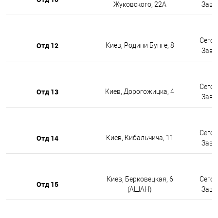
Жуковского, 22А
Завтр
Сегод
Отд 12
Киев, Родини Бунге, 8
Завтр
Сегод
Отд 13
Киев, Дорогожицка, 4
Завтр
Сегод
Отд 14
Киев, Кибальчича, 11
Завтр
Киев, Берковецкая, 6
Сегод
Отд 15
(АШАН)
Завтр