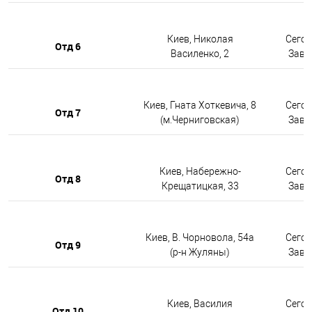
Киев, Николая
Сегод
Отд 6
Василенко, 2
Завтр
Киев, Гната Хоткевича, 8
Сегод
Отд 7
(м.Черниговская)
Завтр
Киев, Набережно-
Сегод
Отд 8
Крещатицкая, 33
Завтр
Киев, В. Чорновола, 54а
Сегод
Отд 9
(р-н Жуляны)
Завтр
Киев, Василия
Сегод
Отд 10