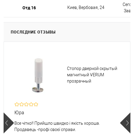
Сегод
Отд 16
Киев, Вербовая, 24
Завтр
ПОСЛЕДНИЕ ОТЗЫВЫ
Стопор дверной скрытый
магнитный VERUM
прозрачный
Юра
Все чітко!! Прийшло швидко і якість хороша.
Продавець -профі своєї справи.