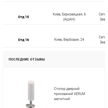
Киев, Берковецкая, 6
Сегод
Отд 15
(АШАН)
Завтр
Сегод
Отд 16
Киев, Вербовая, 24
Завтр
ПОСЛЕДНИЕ ОТЗЫВЫ
Стопор дверний
прихований VERUM
магнітний