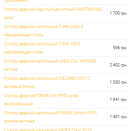
прозрачный
Стопор дверной скрытый магнитный FANTOM FIRE
1 700
грн.
хром
Стопор дверной напольный TUPAI 2260 Q
нержавеющая сталь
Стопор дверной напольный TUPAI 1623
596
грн.
нержавеющая сталь
Стопор дверной напольный LINEA CALI VINTAGE
2 402
грн.
патина
Стопор дверной напольный COLOMBO CD112
1 030
грн.
матовый белый
Стопор дверной FORME Asti FP05 хром
1 941
грн.
полированный
Стопор дверной напольный FORME Cilindro FP01
1 491
грн.
бронза матовая
Стопор дверной напольный FADEX Class 8010