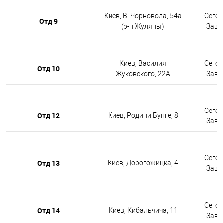
Киев, В. Чорновола, 54а
Сегод
Отд 9
(р-н Жуляны)
Завтр
Киев, Василия
Сегод
Отд 10
Жуковского, 22А
Завтр
Сегод
Отд 12
Киев, Родини Бунге, 8
Завтр
Сегод
Отд 13
Киев, Дорогожицка, 4
Завтр
Сегод
Отд 14
Киев, Кибальчича, 11
Завтр