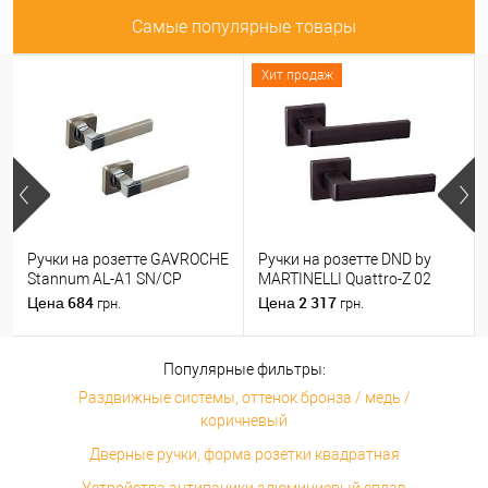
Самые популярные товары
Хит продаж
Ручки на розетте GAVROCHE
Ручки на розетте DND by
Stannum AL-A1 SN/CP
MARTINELLI Quattro-Z 02
никель/хром
ZNE черный
684
2 317
Цена
Цена
грн.
грн.
Популярные фильтры:
Раздвижные системы, оттенок бронза / медь /
коричневый
Дверные ручки, форма розетки квадратная
Устройства антипаники алюминиевый сплав