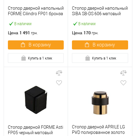
Стопор дверной напольный
Стопор дверной напольный
FORME Cilindro FP01 бронза
SIBA SB-DS 606 матовый
матовая
никель
В наличии
В наличии
1 491
170
Цена
Цена
грн.
грн.
В корзину
В корзину
Купить в 1 клик
Купить в 1 клик
Стопор дверной APRILE LG
Стопор дверной FORME Asti
PVD полированное золото
FP05 черный матовый