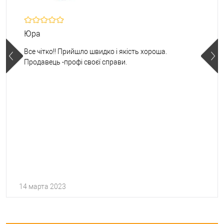
Юра
Все чітко!! Прийшло швидко і якість хороша.
Продавець -профі своєї справи.
14 марта 2023