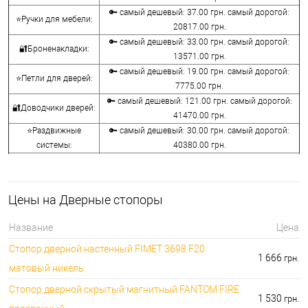
🔑 самый дешевый: 37.00 грн. самый дорогой:
⭐Ручки для мебели:
20817.00 грн.
🔑 самый дешевый: 33.00 грн. самый дорогой:
🔐Броненакладки:
13571.00 грн.
🔑 самый дешевый: 19.00 грн. самый дорогой:
⭐Петли для дверей:
7775.00 грн.
🔑 самый дешевый: 121.00 грн. самый дорогой:
🔐Доводчики дверей:
41470.00 грн.
⭐Раздвижные
🔑 самый дешевый: 30.00 грн. самый дорогой:
системы:
40380.00 грн.
🔑 самый дешевый: 15.00 грн. самый дорогой:
🔐Аксессуары:
8645.00 грн.
🔑 самый дешевый: 780.00 грн. самый дорогой:
⭐Сейфы:
Цены на Дверные стопоры
396000.00 грн.
🔑 самый дешевый: 1050.00 грн. самый дорогой:
🔐Домофоны:
Название
Цена
11100.00 грн.
Стопор дверной настенный FIMET 3698 F20
⭐Сигнализация AJAX:
🔑 самый дешевый: грн. самый дорогой: грн.
1 666
грн.
матовый никель
Стопор дверной скрытый магнитный FANTOM FIRE
1 530
грн.