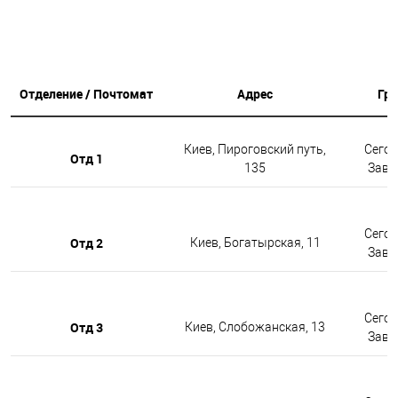
Отделение / Почтомат
Адрес
Гр
Киев, Пироговский путь,
Сегод
Отд 1
135
Завтр
Сегод
Отд 2
Киев, Богатырская, 11
Завтр
Сегод
Отд 3
Киев, Слобожанская, 13
Завтр