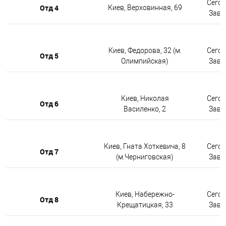
Сегод
Отд 4
Киев, Верховинная, 69
Завтр
Киев, Федорова, 32 (м.
Сегод
Отд 5
Олимпийская)
Завтр
Киев, Николая
Сегод
Отд 6
Василенко, 2
Завтр
Киев, Гната Хоткевича, 8
Сегод
Отд 7
(м.Черниговская)
Завтр
Киев, Набережно-
Сегод
Отд 8
Крещатицкая, 33
Завтр