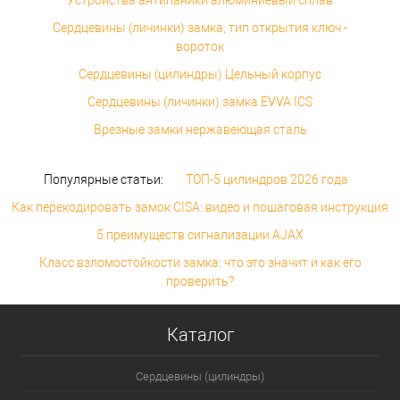
Сердцевины (личинки) замка, тип открытия ключ -
вороток
Сердцевины (цилиндры) Цельный корпус
Сердцевины (личинки) замка EVVA ICS
Врезные замки нержавеющая сталь
Популярные статьи:
ТОП-5 цилиндров 2026 года
Как перекодировать замок CISA: видео и пошаговая инструкция
5 преимуществ сигнализации AJAX
Класс взломостойкости замка: что это значит и как его
проверить?
Каталог
Сердцевины (цилиндры)