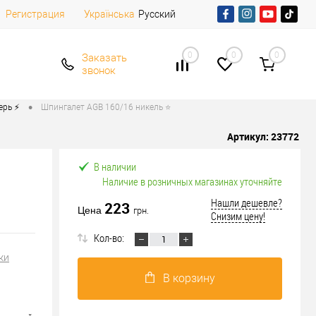
Регистрация
Русский
Українська
0
0
0
Заказать
звонок
•
рь ⚡️
Шпингалет AGB 160/16 никель ⭐
Артикул:
23772
В наличии
Наличие в розничных магазинах уточняйте
Нашли дешевле?
223
Цена
грн.
Снизим цену!
Кол-во:
ки
В корзину