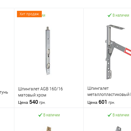
Хит продаж
В наличии
В наличии
Шпингалет
Шпингалет AGB 160/16
тунь
металлопластиковый 
матовый хром
540
мм
601
Цена
Цена
грн.
грн.
В наличии
В наличии
В корзину
В корзин