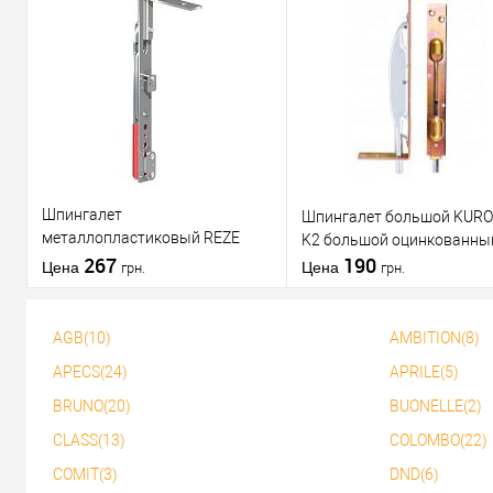
Купить в 1
К
Купить в 1
К
клик
сравнению
клик
срав
В избранное
В избранное
Шпингалет
Шпингалет большой KUR
металлопластиковый REZE
K2 большой оцинкованны
короткий
267
190
Цена
Цена
грн.
грн.
AGB(10)
AMBITION(8)
В корзину
В корзину
APECS(24)
APRILE(5)
BRUNO(20)
BUONELLE(2)
Купить в 1
К
Купить в 1
К
клик
сравнению
клик
срав
CLASS(13)
COLOMBO(22)
В избранное
В избранное
COMIT(3)
DND(6)