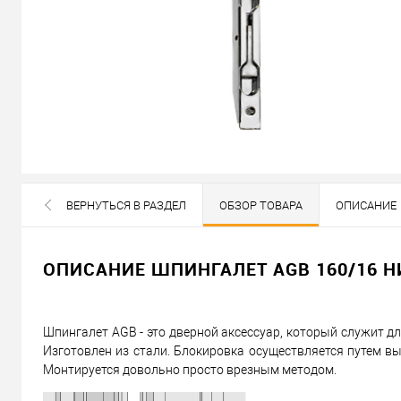
В наличии
ВЕРНУТЬСЯ В РАЗДЕЛ
ОБЗОР ТОВАРА
ОПИСАНИЕ
ВСЕ БРЕНДЫ ДАННОЙ КАТЕГОРИИ
223
Цена
грн.
ОПИСАНИЕ ШПИНГАЛЕТ AGB 160/16 
Кол-во:
Шпингалет AGB - это дверной аксессуар, который служит д
В корзину
Изготовлен из стали. Блокировка осуществляется путем вы
Монтируется довольно просто врезным методом.
Можем установить этот т