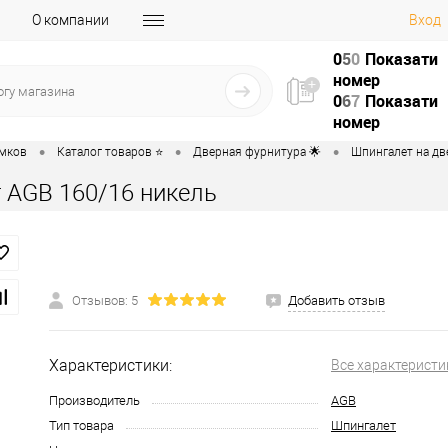
О компании
Вход
0
5
0
Показати
номер
0
6
7
Показати
номер
•
•
•
амков
Каталог товаров ⭐
Дверная фурнитура 🌟
Шпингалет на две
 AGB 160/16 никель
Отзывов: 5
Добавить отзыв
Характеристики:
Все характеристи
Производитель
AGB
Тип товара
Шпингалет