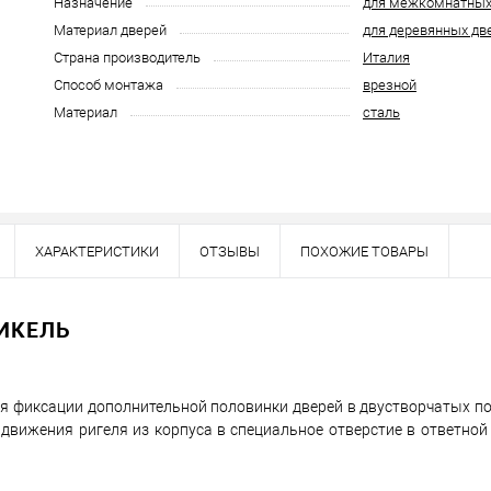
Назначение
для межкомнатных
Материал дверей
для деревянных дв
Страна производитель
Италия
Способ монтажа
врезной
Материал
сталь
ХАРАКТЕРИСТИКИ
ОТЗЫВЫ
ПОХОЖИЕ ТОВАРЫ
Наличие в розничных магазинах уточн
Нашли деше
НИКЕЛЬ
Снизим ц
ля фиксации дополнительной половинки дверей в двустворчатых по
Купить в 1 клик
движения ригеля из корпуса в специальное отверстие в ответной 
овар. Подробности спрашивайте у менеджера.