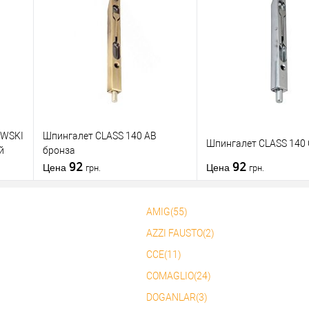
Купить в 1
К
Купить в 1
К
нению
клик
сравнению
клик
с
В избранное
В избранное
OWSKI
Шпингалет CLASS 140 AB
Шпингалет CLASS 140 
й
бронза
92
92
Цена
Цена
грн.
грн.
AMIG(55)
В корзину
В корзин
AZZI FAUSTO(2)
CCE(11)
Купить в 1
К
Купить в 1
К
нению
клик
сравнению
клик
с
COMAGLIO(24)
В избранное
В избранное
DOGANLAR(3)