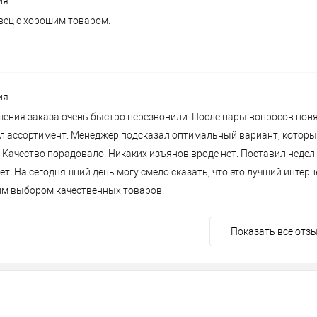
ия:
ец с хорошим товаром.
ия:
ения заказа очень быстро перезвонили. После пары вопросов поня
ил ассортимент. Менеджер подсказал оптимальный вариант, котор
. Качество порадовало. Никаких изъянов вроде нет. Поставил неде
ет. На сегодняшний день могу смело сказать, что это лучший интерн
им выбором качественных товаров.
Показать все отз