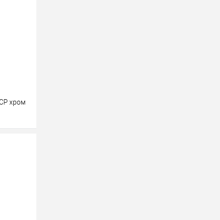
равнению
CP хром
у
равнению