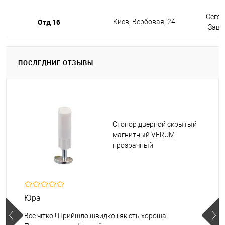
Сегод
Отд 16
Киев, Вербовая, 24
Завтр
ПОСЛЕДНИЕ ОТЗЫВЫ
Стопор дверной скрытый
магнитный VERUM
прозрачный
Юра
Все чітко!! Прийшло швидко і якість хороша.