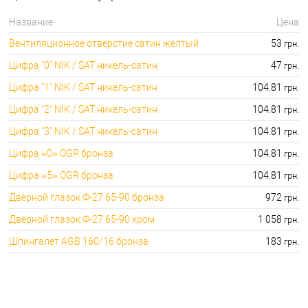
⭐Дверные молотки:
дорогой: 1713.00 грн.
Название
Цена
🔐Вентиляционные отверстия
🔑 самый дешевый: 53.00 грн. самый
Вентиляционное отверстие сатин желтый
53
грн.
для дверей:
дорогой: 157.00 грн.
Цифра "0" NIK / SAT никель-сатин
47
грн.
Цифра "1" NIK / SAT никель-сатин
104.81
грн.
Цифра "2" NIK / SAT никель-сатин
104.81
грн.
Цифра "3" NIK / SAT никель-сатин
104.81
грн.
Цифра «0» OGR бронза
104.81
грн.
Цифра «5» OGR бронза
104.81
грн.
Дверной глазок Ф-27 65-90 бронза
972
грн.
Дверной глазок Ф-27 65-90 хром
1 058
грн.
Шпингалет AGB 160/16 бронза
183
грн.