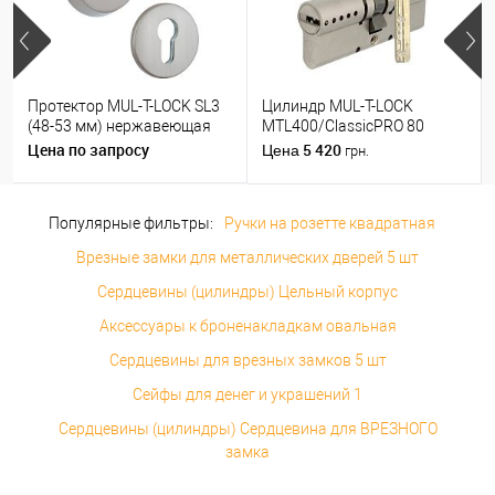
Протектор MUL-T-LOCK SL3
Цилиндр MUL-T-LOCK
(48-53 мм) нержавеющая
MTL400/ClassicPRO 80
сталь
(35*45) никель сатин
Цена по запросу
5 420
Цена
грн.
Популярные фильтры:
Ручки на розетте квадратная
Врезные замки для металлических дверей 5 шт
Сердцевины (цилиндры) Цельный корпус
Аксессуары к броненакладкам овальная
Сердцевины для врезных замков 5 шт
Сейфы для денег и украшений 1
Сердцевины (цилиндры) Сердцевина для ВРЕЗНОГО
замка