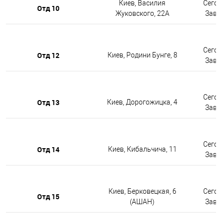
Киев, Василия
Сегод
Отд 10
Жуковского, 22А
Завтр
Сегод
Отд 12
Киев, Родини Бунге, 8
Завтр
Сегод
Отд 13
Киев, Дорогожицка, 4
Завтр
Сегод
Отд 14
Киев, Кибальчича, 11
Завтр
Киев, Берковецкая, 6
Сегод
Отд 15
(АШАН)
Завтр