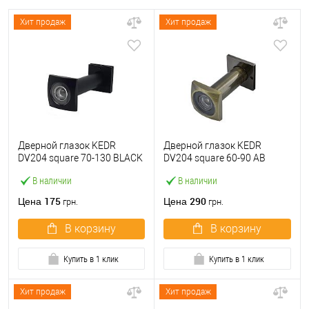
Хит продаж
Хит продаж
Дверной глазок KEDR
Дверной глазок KEDR
DV204 square 70-130 BLACK
DV204 square 60-90 AB
MAT матовый черный
бронза
В наличии
В наличии
175
290
Цена
Цена
грн.
грн.
В корзину
В корзину
Купить в 1 клик
Купить в 1 клик
Хит продаж
Хит продаж