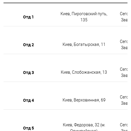
Киев, Пироговский путь,
Сегод
Отд 1
135
Завтр
Сегод
Отд 2
Киев, Богатырская, 11
Завтр
Сегод
Отд 3
Киев, Слобожанская, 13
Завтр
Сегод
Отд 4
Киев, Верховинная, 69
Завтр
Киев, Федорова, 32 (м.
Сегод
Отд 5
Олимпийская)
Завтр