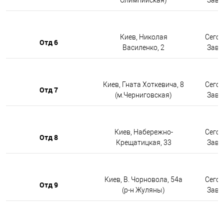
Киев, Николая
Сегод
Отд 6
Василенко, 2
Завтр
Киев, Гната Хоткевича, 8
Сегод
Отд 7
(м.Черниговская)
Завтр
Киев, Набережно-
Сегод
Отд 8
Крещатицкая, 33
Завтр
Киев, В. Чорновола, 54а
Сегод
Отд 9
(р-н Жуляны)
Завтр