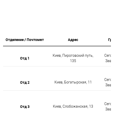
Отделение / Почтомат
Адрес
Гр
Киев, Пироговский путь,
Сегод
Отд 1
135
Завтр
Сегод
Отд 2
Киев, Богатырская, 11
Завтр
Сегод
Отд 3
Киев, Слобожанская, 13
Завтр