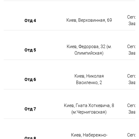
Сегод
Отд 4
Киев, Верховинная, 69
Завтр
Киев, Федорова, 32 (м.
Сегод
Отд 5
Олимпийская)
Завтр
Киев, Николая
Сегод
Отд 6
Василенко, 2
Завтр
Киев, Гната Хоткевича, 8
Сегод
Отд 7
(м.Черниговская)
Завтр
Киев, Набережно-
Сегод
Отд 8