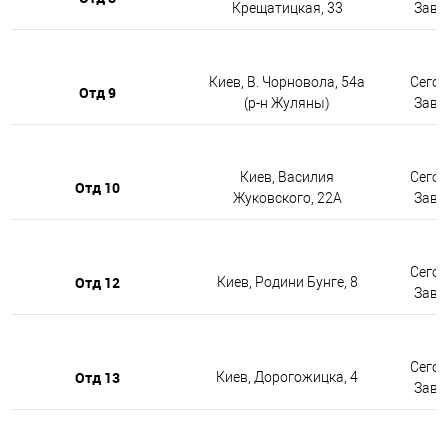
Крещатицкая, 33
Завтр
Киев, В. Чорновола, 54а
Сегод
Отд 9
(р-н Жуляны)
Завтр
Киев, Василия
Сегод
Отд 10
Жуковского, 22А
Завтр
Сегод
Отд 12
Киев, Родини Бунге, 8
Завтр
Сегод
Отд 13
Киев, Дорогожицка, 4
Завтр