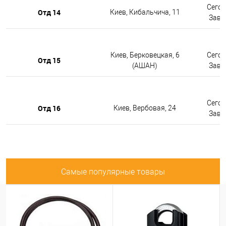
Сегод
Отд 14
Киев, Кибальчича, 11
Завтр
Киев, Берковецкая, 6
Сегод
Отд 15
(АШАН)
Завтр
Сегод
Отд 16
Киев, Вербовая, 24
Завтр
Самые популярные товары