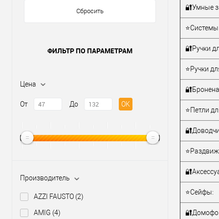
🔐Умные з
Сбросить
⭐Системы 
Материал д
🔐Ручки дл
ФИЛЬТР ПО ПАРАМЕТРАМ
Страна
производи
⭐Ручки дл
Цветовой
Цена
оттенок
🔐Бронена
От
До
OK
⭐Петли дл
🔐Доводчи
⭐Раздвиж
🔐Аксессу
Производитель
⭐Сейфы:
AZZI FAUSTO
(2)
AMIG
(4)
🔐Домофо