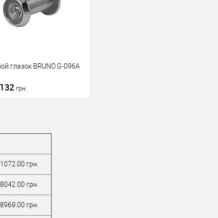
ой глазок BRUNO G-096A
132
грн.
Подписаться
В избранное
1072.00 грн.
водитель
BRUNO
8042.00 грн.
для
металлических
8969.00 грн.
дверей
/
для