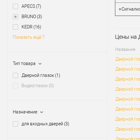
APECS
(7)
⭐Сигнализ
BRUNO
(3)
KEDR
(16)
Цены на 
Показать ещё 7
Название
Дверной гла
Тип товара
Дверной гла
Дверной глазок
(1)
Дверной гла
Видеоглазок
(0)
Дверной гла
Дверной гл
Дверной гла
Назначение
Дверной гл
для входных дверей
(3)
Дверной гл
Дверной гла