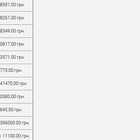
деревянных
8591.00 грн.
иал дверей
дверей
а
8261.00 грн.
водитель
Китай
вой
серебро / матовое
8349.00 грн.
к
серебро / серый
 (гурт)
6Не доступний
0817.00 грн.
3571.00 грн.
775.00 грн.
41470.00 грн.
0380.00 грн.
645.00 грн.
396000.00 грн.
 11100.00 грн.