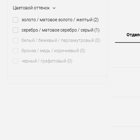
Цветовой оттенок
золото / матовое золото / желтый
(2)
серебро / матовое серебро / серый
(1)
Отдел
белый / бежевый / перламутровый
(0)
бронза / медь / коричневый
(0)
черный / графитовый
(0)