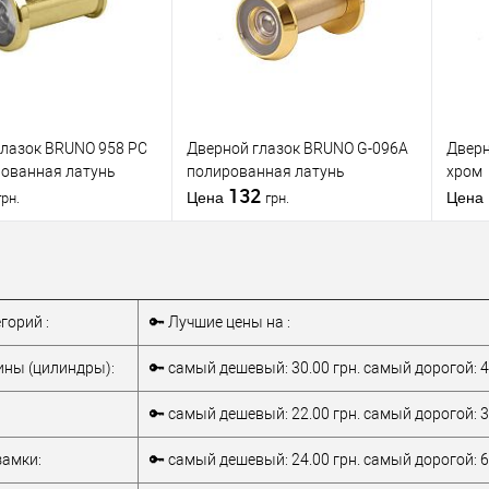
глазок BRUNO 958 PC
Дверной глазок BRUNO G-096A
Дверн
рованная латунь
полированная латунь
хром
132
Цена
Цена
грн.
грн.
В корзину
Подписаться
егорий :
🔑 Лучшие цены на :
 в 1
К
В избранное
сравнению
ны (цилиндры):
🔑 самый дешевый: 30.00 грн. самый дорогой: 4
бранное
Производитель
BRUNO
Произ
🔑 самый дешевый: 22.00 грн. самый дорогой: 3
для
металлических
тель
BRUNO
амки:
🔑 самый дешевый: 24.00 грн. самый дорогой: 6
дверей
/
для
Дверной глазок