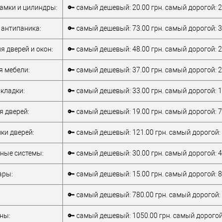
деревянных
для
амки и цилиндры:
🔑 самый дешевый: 20.00 грн. самый дорогой: 2
Материал дверей
дверей
Матер
металлических
Цветовой
золото / матовое
Стран
дверей
/
для
антипаника:
🔑 самый дешевый: 73.00 грн. самый дорогой: 3
оттенок
золото / желтый
произ
деревянных
Статус (гурт)
6Не доступний
Цвето
верей
дверей
я дверей и окон:
🔑 самый дешевый: 48.00 грн. самый дорогой: 2
Диаметр
16 мм
оттено
Статус
тель
Китай
я мебели:
🔑 самый дешевый: 37.00 грн. самый дорогой: 2
золото / матовое
золото / желтый
кладки:
🔑 самый дешевый: 33.00 грн. самый дорогой: 1
я дверей:
🔑 самый дешевый: 19.00 грн. самый дорогой: 7
ки дверей:
🔑 самый дешевый: 121.00 грн. самый дорогой: 
ные системы:
🔑 самый дешевый: 30.00 грн. самый дорогой: 4
ары:
🔑 самый дешевый: 15.00 грн. самый дорогой: 8
🔑 самый дешевый: 780.00 грн. самый дорогой: 
ны:
🔑 самый дешевый: 1050.00 грн. самый дорогой: