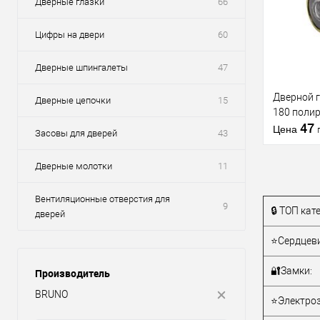
Дверные глазки
66
Цифры на двери
60
Дверные шпингалеты
47
Дверной 
Дверные цепочки
15
180 поли
47
Цена
Засовы для дверей
43
Дверные молотки
11
Вентиляционные отверстия для
9
🔒 ТОП кат
дверей
Купить
клик
⭐Сердцеви
В из
🔐Замки:
Производитель
BRUNO
Производи
⭐Электроз
Тип товара