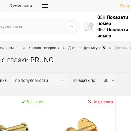
О компании
Вход
0
5
0
Показати
номер
0
6
7
Показати
номер
•
•
•
азин замков
Каталог товаров ⭐
Дверная фурнитура 🌟
Дверные г
е глазки BRUNO
вка:
Показать по:
В наличии
Не доступен