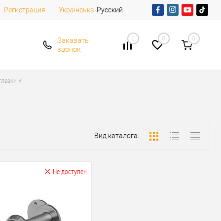
Регистрация
Русский
Українська
0
0
0
Заказать
звонок
лазки ⚡️
Вид каталога:
Не доступен