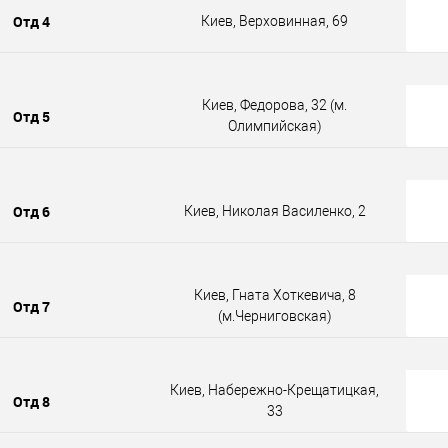
Отд 4
Киев, Верховинная, 69
Киев, Федорова, 32 (м.
Отд 5
Олимпийская)
Отд 6
Киев, Николая Василенко, 2
Киев, Гната Хоткевича, 8
Отд 7
(м.Черниговская)
Киев, Набережно-Крещатицкая,
Отд 8
33