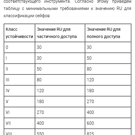
соответствующего инструмента. Согласно этому приведем
таблицу с минимальными требованиями к значению RU для
классификации сейфов:
Класс
Значение RU для
Значение RU для
устойчивости
частичного доступа
полного доступа
0
30
30
I
30
50
II
50
80
III
80
120
IV
120
180
V
180
270
VI
270
400
VII
400
600
VIII
550
825