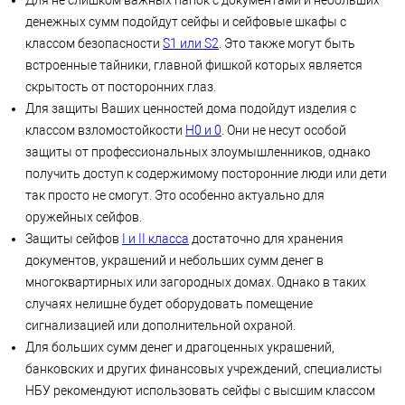
Для не слишком важных папок с документами и небольших
денежных сумм подойдут сейфы и сейфовые шкафы с
классом безопасности
S1 или S2
. Это также могут быть
встроенные тайники, главной фишкой которых является
скрытость от посторонних глаз.
Для защиты Ваших ценностей дома подойдут изделия с
классом взломостойкости
H0 и 0
. Они не несут особой
защиты от профессиональных злоумышленников, однако
получить доступ к содержимому посторонние люди или дети
так просто не смогут. Это особенно актуально для
оружейных сейфов.
Защиты сейфов
I и II класса
достаточно для хранения
документов, украшений и небольших сумм денег в
многоквартирных или загородных домах. Однако в таких
случаях нелишне будет оборудовать помещение
сигнализацией или дополнительной охраной.
Для больших сумм денег и драгоценных украшений,
банковских и других финансовых учреждений, специалисты
НБУ рекомендуют использовать сейфы с высшим классом