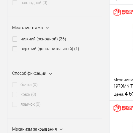
накладной
(0)
Место монтажа
Купить
нижний (основной)
(36)
клик
верхний (дополнительный)
(1)
В из
Производи
Способ фиксации
Тип товара
Механизм
бочка
(0)
1970MN T
(BS63*85
4 
Материал д
Цена
крюк
(0)
Страна
язычок
(0)
производи
Межосевое
расстояние
Механизм закрывания
Купить