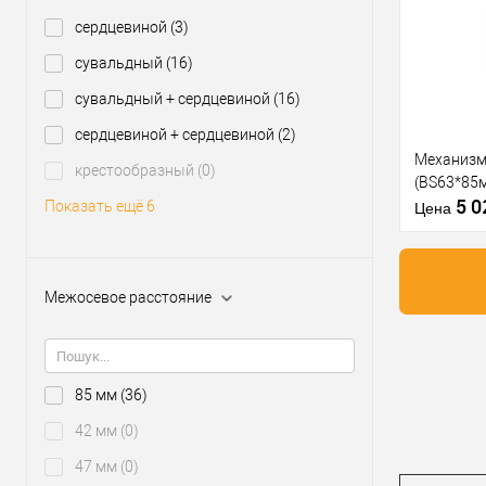
клик
сердцевиной
(3)
В из
сувальдный
(16)
сувальдный + сердцевиной
(16)
Производи
сердцевиной + сердцевиной
(2)
Тип товара
Механизм
крестообразный
(0)
(BS63*85м
5 
Показать ещё 6
Материал д
Цена
Страна
производи
Межосевое
Межосевое расстояние
расстояние
Купить
клик
85 мм
(36)
В из
42 мм
(0)
47 мм
(0)
Производи