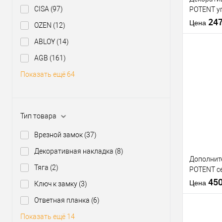
Тип товара
CISA
(97)
POTENT у
Страна
накладных
24
производи
Цена
OZEN
(12)
300, 415,
Цветовой
ABLOY
(14)
оттенок
Статус (гур
AGB
(161)
Показать ещё 64
Купить
клик
В из
Тип товара
Врезной замок
(37)
Производи
Декоративная накладка
(8)
Дополнит
Тип товара
Тяга
(2)
POTENT с
Страна
мм
45
производи
Цена
Ключ к замку
(3)
Цветовой
Ответная планка
(6)
оттенок
Статус (гур
Показать ещё 14