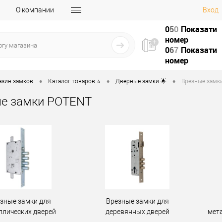
О компании
Вход
0
5
0
Показати
номер
0
6
7
Показати
номер
•
•
•
азин замков
Каталог товаров ⭐
Дверные замки 🌟
Врезные замки
е замки POTENT
зные замки для
Врезные замки для
ллических дверей
деревянных дверей
мет