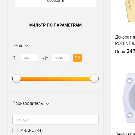
Сбросить
ФИЛЬТР ПО ПАРАМЕТРАМ
Декорати
POTENT д
Цена
серий 230,
24
Цена
золото
От
До
OK
Купить
клик
Производитель
В из
Производи
ABARO
(34)
Декорати