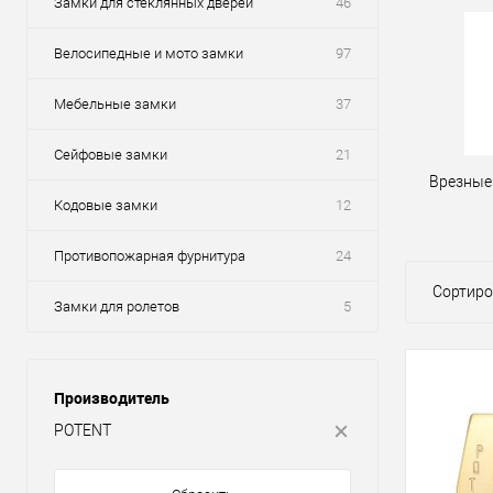
Замки для стеклянных дверей
46
Велосипедные и мото замки
97
Мебельные замки
37
Сейфовые замки
21
Врезные 
Кодовые замки
12
Противопожарная фурнитура
24
Сортиро
Замки для ролетов
5
Производитель
POTENT