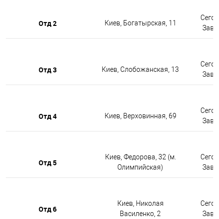
Сегод
Отд 2
Киев, Богатырская, 11
Завтр
Сегод
Отд 3
Киев, Слобожанская, 13
Завтр
Сегод
Отд 4
Киев, Верховинная, 69
Завтр
Киев, Федорова, 32 (м.
Сегод
Отд 5
Олимпийская)
Завтр
Киев, Николая
Сегод
Отд 6
Василенко, 2
Завтр