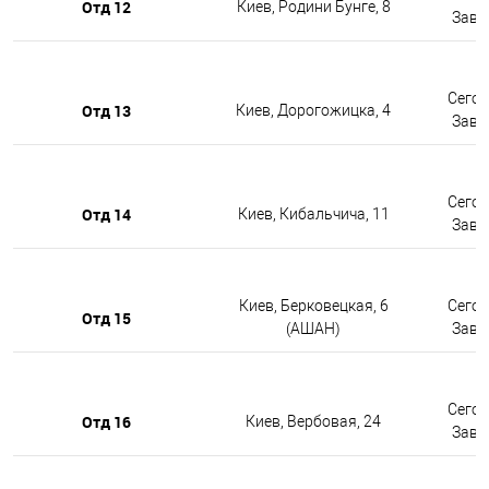
Отд 12
Киев, Родини Бунге, 8
Завтр
Сегод
Отд 13
Киев, Дорогожицка, 4
Завтр
Сегод
Отд 14
Киев, Кибальчича, 11
Завтр
Киев, Берковецкая, 6
Сегод
Отд 15
(АШАН)
Завтр
Сегод
Отд 16
Киев, Вербовая, 24
Завтр