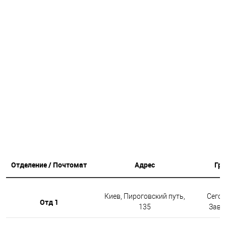
Отделение / Почтомат
Адрес
Гр
Киев, Пироговский путь,
Сегод
Отд 1
135
Завтр