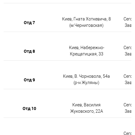
Киев, Гната Хоткевича, 8
Сегод
Отд 7
(м.Черниговская)
Завтр
Киев, Набережно-
Сегод
Отд 8
Крещатицкая, 33
Завтр
Киев, В. Чорновола, 54а
Сегод
Отд 9
(р-н Жуляны)
Завтр
Киев, Василия
Сегод
Отд 10
Жуковского, 22А
Завтр
Сегод