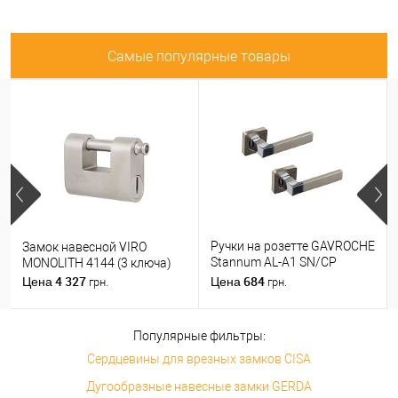
Самые популярные товары
Ручки на розетте GAVROCHE
Замок навесной VIRO
Stannum AL-A1 SN/CP
MONOLITH 4144 (3 ключа)
никель/хром
4 327
684
Цена
Цена
грн.
грн.
Популярные фильтры:
Сердцевины для врезных замков CISA
Дугообразные навесные замки GERDA