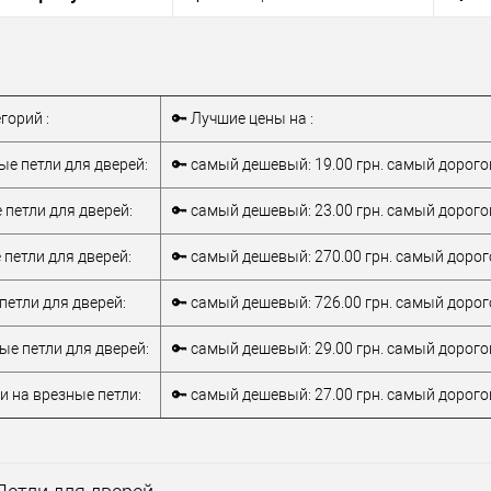
серебро
Цветовой
серебро / матовое
Цвето
ли
193*69*15 мм
оттенок
серебро / серый
оттено
Размер петли
100*76*2,5 мм
Размер
апросить цену
Подписаться
егорий :
🔑 Лучшие цены на :
бранное
В избранное
е петли для дверей:
🔑 самый дешевый: 19.00 грн. самый дорогой
тель
RDA
Произ
Производитель
RDA
 петли для дверей:
🔑 самый дешевый: 23.00 грн. самый дорогой
для деревянных
для деревянных
верей
дверей
Матер
Материал дверей
дверей
петли для дверей:
🔑 самый дешевый: 270.00 грн. самый дорого
Цвето
Колір завіс
титан
тель
Китай
оттено
Цветовой
серебро / матовое
петли для дверей:
🔑 самый дешевый: 726.00 грн. самый дорого
серебро / матовое
Размер
оттенок
серебро / серый
серебро / серый
Статус
Размер петли
125*75 мм
е петли для дверей:
🔑 самый дешевый: 29.00 грн. самый дорогой
ли
105*76*2 мм
и на врезные петли:
🔑 самый дешевый: 27.00 грн. самый дорогой