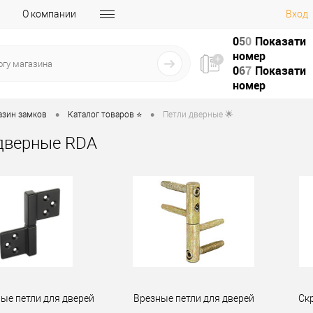
О компании
Вход
0
5
0
Показати
номер
0
6
7
Показати
номер
•
•
азин замков
Каталог товаров ⭐
Петли дверные 🌟
дверные RDA
ые петли для дверей
Врезные петли для дверей
Ск