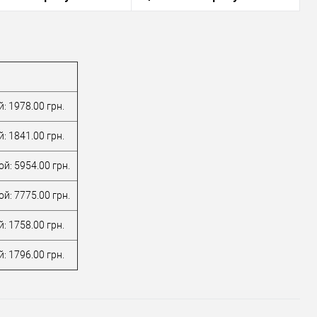
вой
серебро / матовое
Цветовой
серебро / матовое
к
серебро / серый
оттенок
серебро / серый
 петли
105*76*3 мм
Размер петли
106*51 мм
Запросить цену
Запросить цену
В избранное
В избранное
: 1978.00 грн.
водитель
RDA
Производитель
RDA
: 1841.00 грн.
для деревянных
для деревянных
иал дверей
дверей
Материал дверей
дверей
й: 5954.00 грн.
вой
серебро / матовое
Страна
к
серебро / серый
производитель
Китай
й: 7775.00 грн.
 петли
130*50*2.5 мм
Колір завіс
золото
 (гурт)
6Не доступний
Цветовой
золото / матовое
: 1758.00 грн.
оттенок
золото / желтый
: 1796.00 грн.