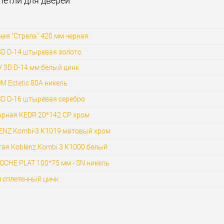
Петли для дверей
ая "Стрела" 420 мм черная
3D D-14 штыревая золото
 3D D-14 мм белый цинк
 Estetic 80A никель
3D D-16 штыревая серебро
арная KEDR 20*142 CP хром
ENZ Kombi-3 K1019 матовый хром
ая Koblenz Kombi 3 K1000 белый
OCHE PLAT 100*75 мм - SN никель
м сплетенный цинк