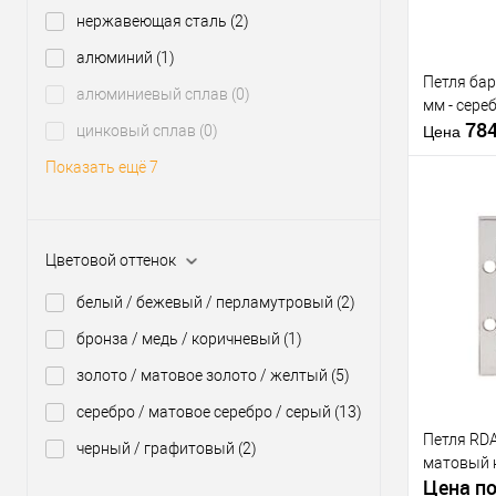
нержавеющая сталь
(2)
Производи
алюминий
(1)
Петля ба
Материал д
алюминиевый сплав
(0)
мм - сере
Страна
78
цинковый сплав
(0)
производи
Цена
Цветовой
Показать ещё 7
оттенок
Размер пет
Цветовой оттенок
Купить
клик
белый / бежевый / перламутровый
(2)
В из
бронза / медь / коричневый
(1)
золото / матовое золото / желтый
(5)
Производи
серебро / матовое серебро / серый
(13)
Петля RD
Материал д
черный / графитовый
(2)
матовый 
Страна
Цена по
производи