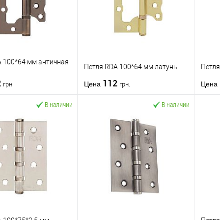
A 100*64 мм античная
Петля RDA 100*64 мм латунь
Петля
2
112
Цена
Цена
грн.
грн.
В наличии
В наличии
В корзину
В корзину
 в 1
К
Купить в 1 клик
К
Ку
сравнению
сравнению
бранное
В избранное
тель
RDA
Производитель
RDA
Произ
для деревянных
для деревянных