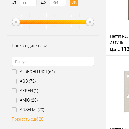
От
До
OK
Петля RD
латунь
Производитель
11
Цена
ALDEGHI LUIGI
(64)
AGB
(72)
Купить
AKPEN
(1)
клик
AMIG
(20)
В из
ANSELMI
(20)
Производи
Показать ещё 28