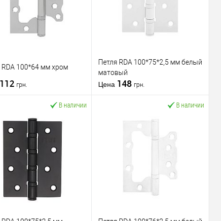
Петля RDA 100*75*2,5 мм белый
 RDA 100*64 мм хром
матовый
112
148
Цена
грн.
грн.
В наличии
В наличии
В корзину
В корзину
пить в 1 клик
К
Купить в 1 клик
К
сравнению
сравнению
В избранное
В избранное
водитель
RDA
Производитель
RDA
для деревянных
для деревянных