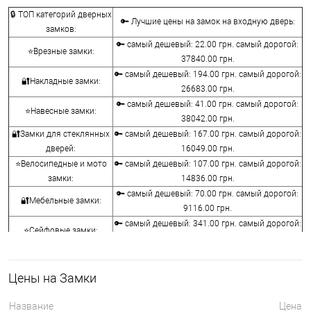
🔒 ТОП категорий дверных
🔑 Лучшие цены на замок на входную дверь:
замков:
🔑 самый дешевый: 22.00 грн. самый дорогой:
⭐Врезные замки:
37840.00 грн.
🔑 самый дешевый: 194.00 грн. самый дорогой:
🔐Накладные замки:
26683.00 грн.
🔑 самый дешевый: 41.00 грн. самый дорогой:
⭐Навесные замки:
38042.00 грн.
🔐Замки для стеклянных
🔑 самый дешевый: 167.00 грн. самый дорогой:
дверей:
16049.00 грн.
⭐Велосипедные и мото
🔑 самый дешевый: 107.00 грн. самый дорогой:
замки:
14836.00 грн.
🔑 самый дешевый: 70.00 грн. самый дорогой:
🔐Мебельные замки:
9116.00 грн.
🔑 самый дешевый: 341.00 грн. самый дорогой:
⭐Сейфовые замки:
3848.00 грн.
🔑 самый дешевый: 1058.00 грн. самый
🔐Кодовые замки:
дорогой: 5113.00 грн.
Цены на Замки
⭐Противопожарная
🔑 самый дешевый: 290.00 грн. самый дорогой:
фурнитура:
4045.00 грн.
Название
Цена