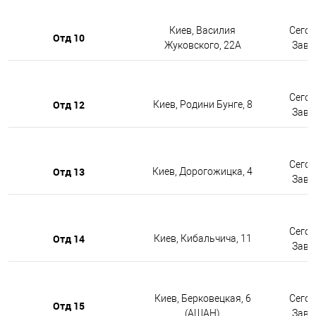
Киев, Василия
Сегод
Отд 10
Жуковского, 22А
Завтр
Сегод
Отд 12
Киев, Родини Бунге, 8
Завтр
Сегод
Отд 13
Киев, Дорогожицка, 4
Завтр
Сегод
Отд 14
Киев, Кибальчича, 11
Завтр
Киев, Берковецкая, 6
Сегод
Отд 15
(АШАН)
Завтр