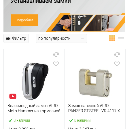
Устанавливаем замки
Подробнее
Фильтр
Велосипедный замок VIRO
Замок навесной VIRO
Moto Hammer на тормозной
PANZER ST.STEEL VR 4117.X
диск 2 ключа
(3 ключа)
В наличии
В наличии
2 262
3 547