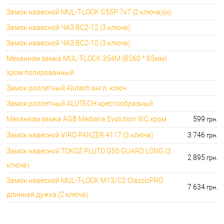
🔑 самый дешевый: 600.00 грн. самый дорогой:
🔐Замки для ролетов:
Замок навесной MUL-T-LOCK G55P 7x7 (2 ключа)(н)
660.00 грн.
Замок навесной ЧАЗ ВС2-12 (3 ключа)
Замок навесной ЧАЗ ВС2-10 (3 ключа)
Механизм замка MUL-T-LOCK 354M (BS60 * 85мм)
хром полированный
Замок роллетный Alutech англ. ключ
Замок роллетный ALUTECH крестообразный
Механизм замка AGB Mediana Evolution WC хром
599
грн.
Замок навесной VIRO PANZER 4117 (3 ключа)
3 746
грн.
Замок навесной TOKOZ PLUTO G50 GUARD LONG (3
2 895
грн.
ключа)
Замок навесной MUL-T-LOCK M13/C2 ClassicPRO
7 634
грн.
длинная дужка (2 ключа)