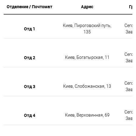
Отделение / Почтомат
Адрес
Гр
Киев, Пироговский путь,
Сегод
Отд 1
135
Завтр
Сегод
Отд 2
Киев, Богатырская, 11
Завтр
Сегод
Отд 3
Киев, Слобожанская, 13
Завтр
Сегод
Отд 4
Киев, Верховинная, 69
Завтр