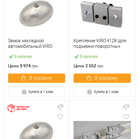
Замок накладной
Крепление VIRO 4128 (для
автомобильный VIRO
подъемно-поворотных
VANLOCK R (3 ключа)
ворот)
В наличии
В наличии
9 974
2 552
Цена
Цена
грн.
грн.
В корзину
В корзину
Купить в 1 клик
Купить в 1 клик