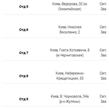
Киев, Федорова, 32 (м.
Сегод
Отд 5
Олимпийская)
Завтр
Киев, Николая
Сегод
Отд 6
Василенко, 2
Завтр
Киев, Гната Хоткевича, 8
Сегод
Отд 7
(м.Черниговская)
Завтр
Киев, Набережно-
Сегод
Отд 8
Крещатицкая, 33
Завтр
Киев, В. Чорновола, 54а
Сегод
Отд 9
(р-н Жуляны)
Завтр