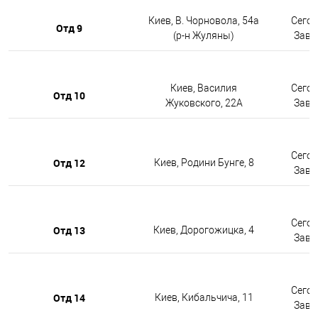
Киев, В. Чорновола, 54а
Сегод
Отд 9
(р-н Жуляны)
Завтр
Киев, Василия
Сегод
Отд 10
Жуковского, 22А
Завтр
Сегод
Отд 12
Киев, Родини Бунге, 8
Завтр
Сегод
Отд 13
Киев, Дорогожицка, 4
Завтр
Сегод
Отд 14
Киев, Кибальчича, 11
Завтр