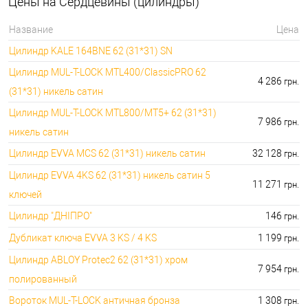
Цены на Сердцевины (цилиндры)
🔑 самый дешевый: 133.00 грн. самый
⭐Ключи к сердцевинам:
дорогой: 9990.00 грн.
Название
Цена
🔐Аксессуары для
🔑 самый дешевый: 30.00 грн. самый
Цилиндр KALE 164BNE 62 (31*31) SN
сердцевин:
дорогой: 2746.00 грн.
Цилиндр MUL-T-LOCK MTL400/ClassicPRO 62
4 286
грн.
(31*31) никель сатин
Цилиндр MUL-T-LOCK MTL800/MT5+ 62 (31*31)
7 986
грн.
никель сатин
Цилиндр EVVA MCS 62 (31*31) никель сатин
32 128
грн.
Цилиндр EVVA 4KS 62 (31*31) никель сатин 5
11 271
грн.
ключей
Цилиндр "ДНIПРО"
146
грн.
Дубликат ключа EVVA 3 KS / 4 KS
1 199
грн.
Цилиндр ABLOY Protec2 62 (31*31) хром
7 954
грн.
полированный
Вороток MUL-T-LOCK античная бронза
1 308
грн.