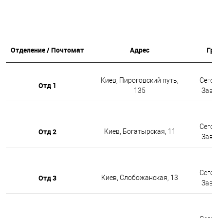
Отделение / Почтомат
Адрес
Гр
Киев, Пироговский путь,
Сегод
Отд 1
135
Завтр
Сегод
Отд 2
Киев, Богатырская, 11
Завтр
Сегод
Отд 3
Киев, Слобожанская, 13
Завтр