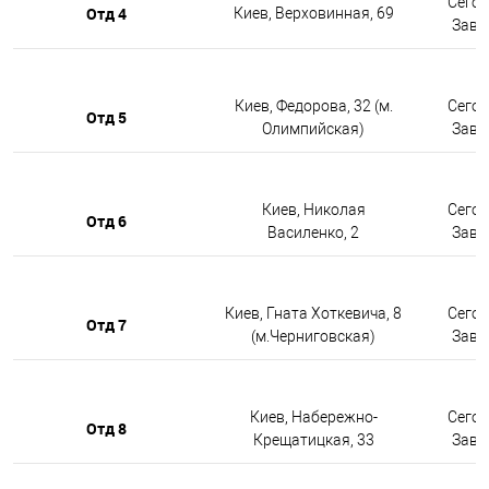
Сегод
Отд 4
Киев, Верховинная, 69
Завтр
Киев, Федорова, 32 (м.
Сегод
Отд 5
Олимпийская)
Завтр
Киев, Николая
Сегод
Отд 6
Василенко, 2
Завтр
Киев, Гната Хоткевича, 8
Сегод
Отд 7
(м.Черниговская)
Завтр
Киев, Набережно-
Сегод
Отд 8
Крещатицкая, 33
Завтр