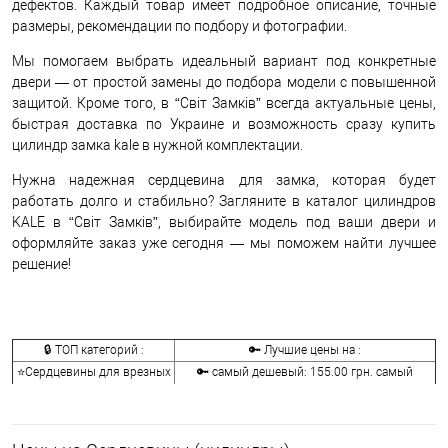
дефектов. Каждый товар имеет подробное описание, точные
размеры, рекомендации по подбору и фотографии.
Мы помогаем выбрать идеальный вариант под конкретные
двери — от простой замены до подбора модели с повышенной
защитой. Кроме того, в “Світ Замків” всегда актуальные цены,
быстрая доставка по Украине и возможность сразу купить
цилиндр замка kale в нужной комплектации.
Нужна надежная сердцевина для замка, которая будет
работать долго и стабильно? Загляните в каталог цилиндров
KALE в “Світ Замків”, выбирайте модель под ваши двери и
оформляйте заказ уже сегодня — мы поможем найти лучшее
решение!
🔒 ТОП категорий :
🔑 Лучшие цены на :
⭐Сердцевины для врезных
🔑 самый дешевый: 155.00 грн. самый
замков:
дорогой: 41072.00 грн.
🔐Сердцевины для
🔑 самый дешевый: 146.00 грн. самый
накладных замков:
дорогой: 2622.00 грн.