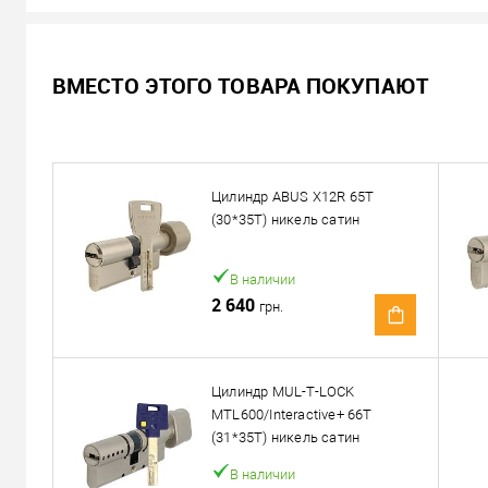
Не доступен
ВМЕСТО ЭТОГО ТОВАРА ПОКУПАЮТ
Цена по запросу
Запросить цену
Цилиндр ABUS X12R 65T
Можем установить этот т
(30*35T) никель сатин
Доставка
В наличии
2 640
грн.
«Новой Почтой» по Украине
Самовывоз
Минимальная сумма заказа 400 грн
Цилиндр MUL-T-LOCK
MTL600/Interactive+ 66T
Доставка наложенным платежом от 400 грн
(31*35T) никель сатин
В наличии