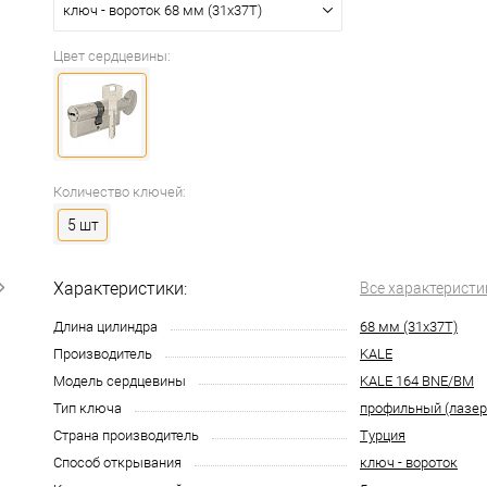
ключ - вороток 68 мм (31x37T)
Цвет сердцевины:
Количество ключей:
5 шт
Характеристики:
Все характеристи
Длина цилиндра
68 мм (31x37T)
Производитель
KALE
Модель сердцевины
KALE 164 BNE/BM
Тип ключа
профильный (лазе
Страна производитель
Турция
Способ открывания
ключ - вороток