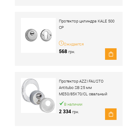
Протектор цилиндра KALE 500
CP
Ожидается
568
грн.
Протектор AZZI FAUSTO
Antitubo SB 25 мм
ME50/85X70/CL овальный
широкий хром полированный
В наличии
2 334
грн.