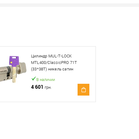
Цилиндр MUL-T-LOCK
овар. Подробности спрашивайте у менеджера.
MTL400/ClassicPRO 71T
(33*38T) никель сатин
Оплата
В наличии
4 601
грн.