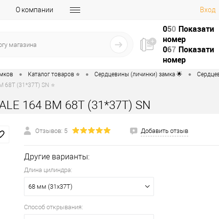
О компании
Вход
0
5
0
Показати
номер
0
6
7
Показати
номер
•
•
•
амков
Каталог товаров ⭐
Сердцевины (личинки) замка 🌟
Сердцев
 68T (31*37T) SN ⭐
ALE 164 BM 68T (31*37T) SN
Отзывов: 5
Добавить отзыв
Другие варианты:
Длина цилиндра:
68 мм (31x37T)
Способ открывания: