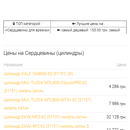
🔒 ТОП категорий :
🔑 Лучшие цены на :
⭐Сердцевины для врезных
🔑 самый дешевый: 155.00 грн. самый
замков:
дорогой: 41072.00 грн.
🔐Сердцевины для
🔑 самый дешевый: 146.00 грн. самый
накладных замков:
дорогой: 2622.00 грн.
Цены на Сердцевины (цилиндры)
🔑 самый дешевый: 133.00 грн. самый
⭐Ключи к сердцевинам:
дорогой: 9990.00 грн.
Название
Цена
🔐Аксессуары для
🔑 самый дешевый: 30.00 грн. самый
Цилиндр KALE 164BNE 62 (31*31) SN
сердцевин:
дорогой: 2746.00 грн.
Цилиндр MUL-T-LOCK MTL400/ClassicPRO 62
4 286
грн.
(31*31) никель сатин
Цилиндр MUL-T-LOCK MTL800/MT5+ 62 (31*31)
7 986
грн.
никель сатин
Цилиндр EVVA MCS 62 (31*31) никель сатин
32 128
грн.
Цилиндр EVVA 4KS 62 (31*31) никель сатин 5
11 271