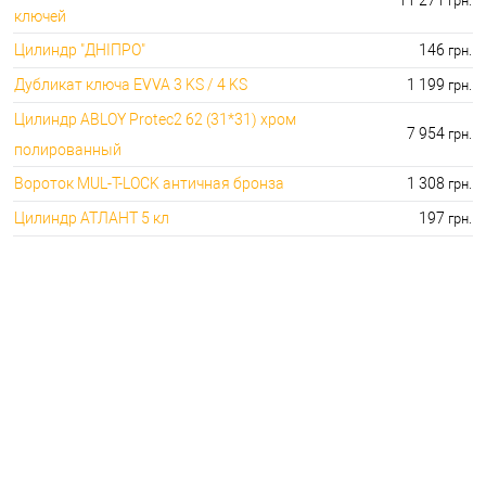
грн.
ключей
Цилиндр "ДНIПРО"
146
грн.
Дубликат ключа EVVA 3 KS / 4 KS
1 199
грн.
Цилиндр ABLOY Protec2 62 (31*31) хром
7 954
грн.
полированный
Вороток MUL-T-LOCK античная бронза
1 308
грн.
Цилиндр АТЛАНТ 5 кл
197
грн.