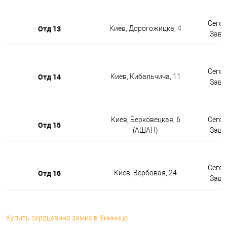
Сегод
Отд 13
Киев, Дорогожицка, 4
Завтр
Сегод
Отд 14
Киев, Кибальчича, 11
Завтр
Киев, Берковецкая, 6
Сегод
Отд 15
(АШАН)
Завтр
Сегод
Отд 16
Киев, Вербовая, 24
Завтр
Купить сердцевина замка в Виннице