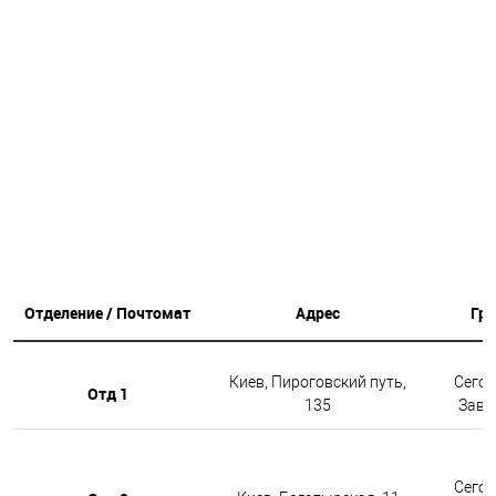
Отделение / Почтомат
Адрес
Гр
Киев, Пироговский путь,
Сегод
Отд 1
135
Завтр
Сегод