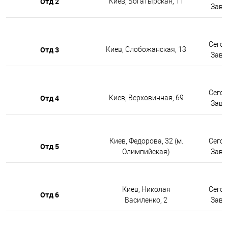
Отд 2
Киев, Богатырская, 11
Завтр
Сегод
Отд 3
Киев, Слобожанская, 13
Завтр
Сегод
Отд 4
Киев, Верховинная, 69
Завтр
Киев, Федорова, 32 (м.
Сегод
Отд 5
Олимпийская)
Завтр
Киев, Николая
Сегод
Отд 6
Василенко, 2
Завтр