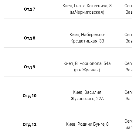
Киев, Гната Хоткевича, 8
Сегод
Отд 7
(м.Черниговская)
Завтр
Киев, Набережно-
Сегод
Отд 8
Крещатицкая, 33
Завтр
Киев, В. Чорновола, 54а
Сегод
Отд 9
(р-н Жуляны)
Завтр
Киев, Василия
Сегод
Отд 10
Жуковского, 22А
Завтр
Сегод
Отд 12
Киев, Родини Бунге, 8
Завтр