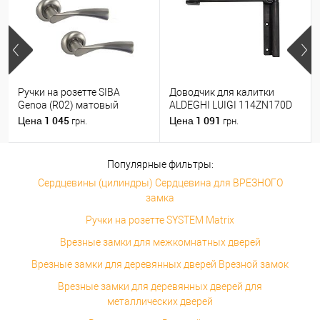
Ручки на розетте SIBA
Доводчик для калитки
Genoa (R02) матовый
ALDEGHI LUIGI 114ZN170D
никель
правый черный цинк
1 045
1 091
Цена
Цена
грн.
грн.
Популярные фильтры:
Сердцевины (цилиндры) Сердцевина для ВРЕЗНОГО
замка
Ручки на розетте SYSTEM Matrix
Врезные замки для межкомнатных дверей
Врезные замки для деревянных дверей Врезной замок
Врезные замки для деревянных дверей для
металлических дверей