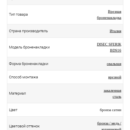
Врезная
Тип товара
броненакладка
Страна производитель
Италия
DISEC SFERIK
Модель броненакладки
BDS16
Форма броненакладки
овальная
Способ монтажа
врезной
закаленная
Материал
сталь
Цвет
бронза сатин
бронза / медь /
Цветовой оттенок
коричневый