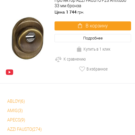
Протектор AZZI FAUSTO F23 Antitubo
33 мм бронза
1 744
Цена
грн.
В корзину
Подробнее
Купить в 1 клик
К сравнению
В избранное
ABLOY(6)
AMIG(3)
APECS(9)
AZZI FAUSTO(274)