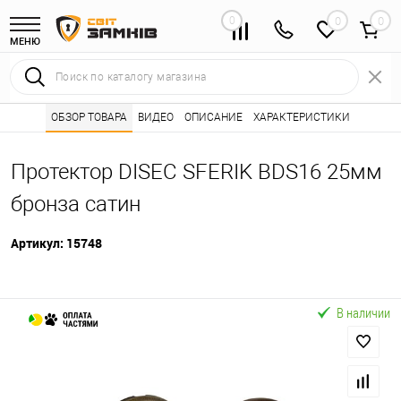
0
0
МЕНЮ
Интернет магазин замков
ОБЗОР ТОВАРА
ВИДЕО
ОПИСАНИЕ
Каталог товаров ⭐
ХАРАКТЕРИСТИКИ
Броненакладки 
•
•
Протектор DISEC SFERIK BDS16 25мм
бронза сатин
Артикул:
15748
В наличии