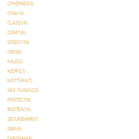
CIPIERRE(55)
CISA(16)
CLASS(19)
COMIT(6)
DISEC(154)
ISEO(8)
KALE(2)
KEDR(21)
MOTTURA(7)
MUL-T-LOCK(23)
PROTECT(6)
ROSTEX(16)
SECUREMME(7)
SIBA(6)
ГАРДИАН(3)