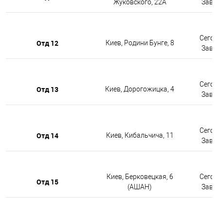
Жуковского, 22А
Завтр
Сегод
Отд 12
Киев, Родини Бунге, 8
Завтр
Сегод
Отд 13
Киев, Дорогожицка, 4
Завтр
Сегод
Отд 14
Киев, Кибальчича, 11
Завтр
Киев, Берковецкая, 6
Сегод
Отд 15
(АШАН)
Завтр