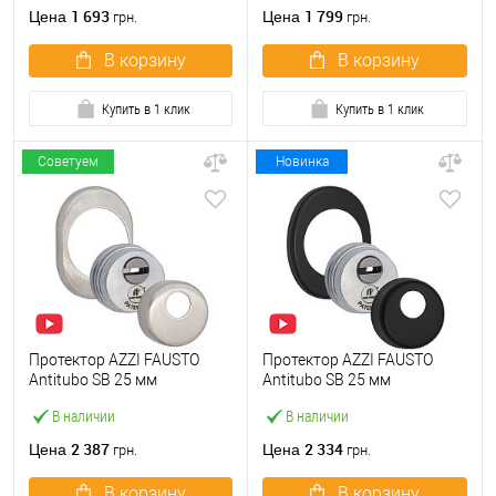
1 693
1 799
Цена
Цена
грн.
грн.
В корзину
В корзину
Купить в 1 клик
Купить в 1 клик
Советуем
Новинка
Протектор AZZI FAUSTO
Протектор AZZI FAUSTO
Antitubo SB 25 мм
Antitubo SB 25 мм
ME50/KSV овальный
ME50/85X70/NO овальный
В наличии
В наличии
стандарт никель матовый
широкий черный матовый
2 387
2 334
Цена
Цена
грн.
грн.
В корзину
В корзину