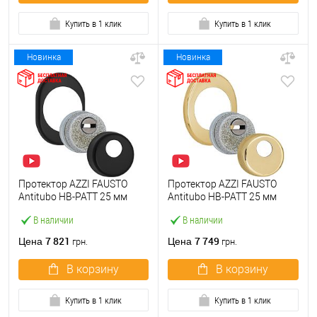
Купить в 1 клик
Купить в 1 клик
Новинка
Новинка
Протектор AZZI FAUSTO
Протектор AZZI FAUSTO
Antitubo HB-PATT 25 мм
Antitubo HB-PATT 25 мм
ME50/NO овальный
ME50/85X70/O овальный
В наличии
В наличии
стандарт черный матовый
широкий латунь
полированная
7 821
7 749
Цена
Цена
грн.
грн.
В корзину
В корзину
Купить в 1 клик
Купить в 1 клик