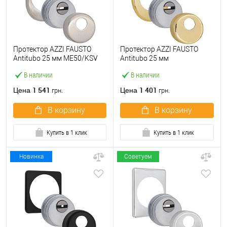
Протектор AZZI FAUSTO
Протектор AZZI FAUSTO
Antitubo 25 мм ME50/KSV
Antitubo 25 мм
овальный стандарт никель
ME50/85X70/O овальный
В наличии
В наличии
матовый
широкий латунь
полированная
1 541
1 401
Цена
Цена
грн.
грн.
В корзину
В корзину
Купить в 1 клик
Купить в 1 клик
Новинка
Советуем