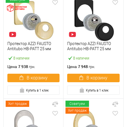
Протектор AZZI FAUSTO
Протектор AZZI FAUSTO
Antitubo HB-PATT 25 мм
Antitubo HB-PATT 25 мм
ME50/QSLIM/OS
ME50/TEKNO/NO
В наличии
В наличии
квадратный латунь
прямоугольный черный
матовая
матовый
7 938
7 948
Цена
Цена
грн.
грн.
В корзину
В корзину
Купить в 1 клик
Купить в 1 клик
Хит продаж
Советуем
Хит продаж