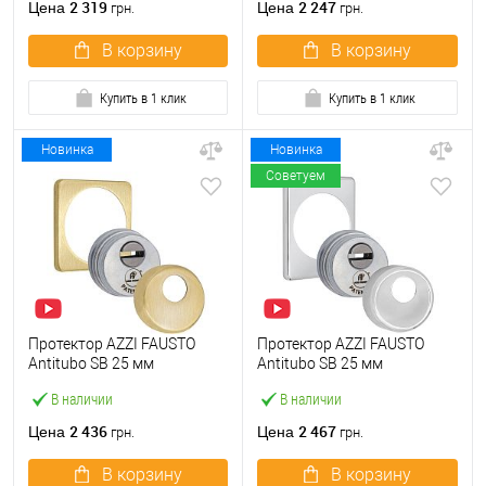
2 319
2 247
Цена
Цена
грн.
грн.
В корзину
В корзину
Купить в 1 клик
Купить в 1 клик
Новинка
Новинка
Советуем
Протектор AZZI FAUSTO
Протектор AZZI FAUSTO
Antitubo SB 25 мм
Antitubo SB 25 мм
ME50/QSLIM/OS
ME50/TEKNO/CL
В наличии
В наличии
квадратный латунь
прямоугольный хром
матовая
полированный
2 436
2 467
Цена
Цена
грн.
грн.
В корзину
В корзину