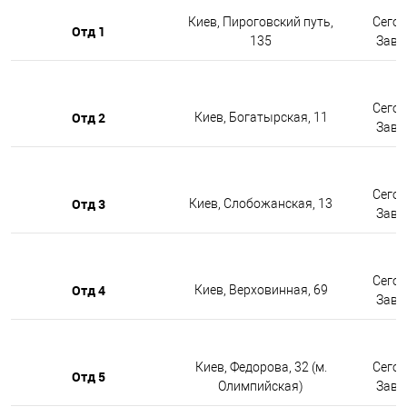
Киев, Пироговский путь,
Сегод
Отд 1
135
Завтр
Сегод
Отд 2
Киев, Богатырская, 11
Завтр
Сегод
Отд 3
Киев, Слобожанская, 13
Завтр
Сегод
Отд 4
Киев, Верховинная, 69
Завтр
Киев, Федорова, 32 (м.
Сегод
Отд 5
Олимпийская)
Завтр