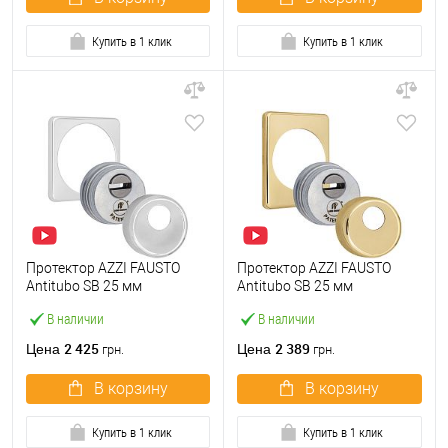
Купить в 1 клик
Купить в 1 клик
Протектор AZZI FAUSTO
Протектор AZZI FAUSTO
Antitubo SB 25 мм
Antitubo SB 25 мм
ME50/QSLIM/CL
ME50/TEKNO/O
В наличии
В наличии
квадратный хром
прямоугольная латунь
полированный
полированная
2 425
2 389
Цена
Цена
грн.
грн.
В корзину
В корзину
Купить в 1 клик
Купить в 1 клик