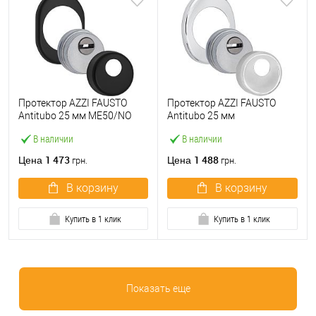
Протектор AZZI FAUSTO
Протектор AZZI FAUSTO
Antitubo 25 мм ME50/NO
Antitubo 25 мм
овальный стандарт черный
ME50/85X70/CL овальный
В наличии
В наличии
матовый
широкий полированный
хром
1 473
1 488
Цена
Цена
грн.
грн.
В корзину
В корзину
Купить в 1 клик
Купить в 1 клик
Показать еще