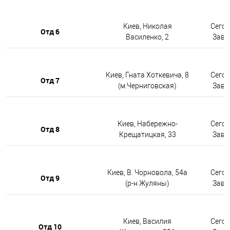
Киев, Николая
Сегод
Отд 6
Василенко, 2
Завтр
Киев, Гната Хоткевича, 8
Сегод
Отд 7
(м.Черниговская)
Завтр
Киев, Набережно-
Сегод
Отд 8
Крещатицкая, 33
Завтр
Киев, В. Чорновола, 54а
Сегод
Отд 9
(р-н Жуляны)
Завтр
Киев, Василия
Сегод
Отд 10