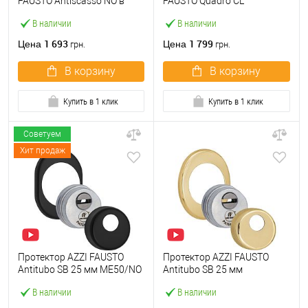
FAUSTO Antiscasso NO в
FAUSTO Quadro CL
чашке черный матовый
квадратный хром
В наличии
В наличии
полированный
1 693
1 799
Цена
Цена
грн.
грн.
В корзину
В корзину
Купить в 1 клик
Купить в 1 клик
Советуем
Хит продаж
Протектор AZZI FAUSTO
Протектор AZZI FAUSTO
Antitubo SB 25 мм ME50/NO
Antitubo SB 25 мм
овальный стандарт черный
ME50/85X70/O овальный
В наличии
В наличии
матовый
широкий латунь
полированный