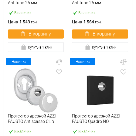
Antitubo 25 мм
Antitubo 25 мм
ME50/TEKNO/O
ME50/QSLIM/O квадратная
В наличии
В наличии
прямоугольная латунь
латунь полированная
полированная
1 543
1 564
Цена
Цена
грн.
грн.
В корзину
В корзину
Купить в 1 клик
Купить в 1 клик
Новинка
Новинка
Протектор врезной AZZI
Протектор врезной AZZI
FAUSTO Antiscasso CL в
FAUSTO Quadro NO
чашке хром полированный
квадратный черный
В наличии
В наличии
матовый