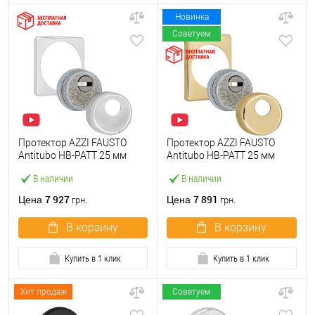
Новинка
Советуем
Протектор AZZI FAUSTO
Протектор AZZI FAUSTO
Antitubo HB-PATT 25 мм
Antitubo HB-PATT 25 мм
ME50/QSLIM/CL
ME50/TEKNO/O
В наличии
В наличии
квадратный хром
прямоугольный латунь
полированный
полированная
7 927
7 891
Цена
Цена
грн.
грн.
В корзину
В корзину
Купить в 1 клик
Купить в 1 клик
Хит продаж
Советуем