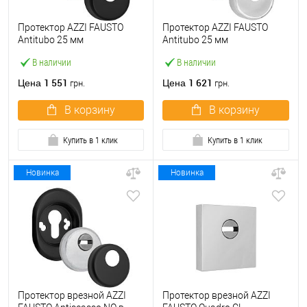
Протектор AZZI FAUSTO
Протектор AZZI FAUSTO
Antitubo 25 мм
Antitubo 25 мм
ME50/QSLIM/NO
ME50/TEKNO/CL
В наличии
В наличии
квадратный черный
прямоугольный хром
матовый
полированный
1 551
1 621
Цена
Цена
грн.
грн.
В корзину
В корзину
Купить в 1 клик
Купить в 1 клик
Новинка
Новинка
Протектор врезной AZZI
Протектор врезной AZZI