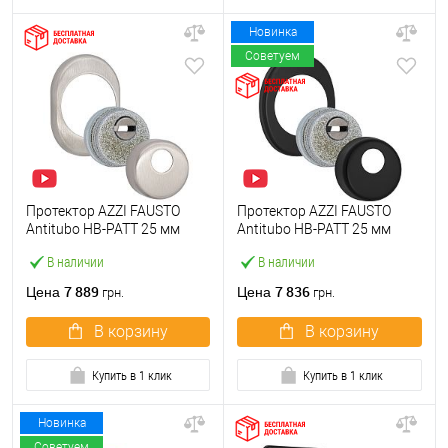
Новинка
Советуем
Протектор AZZI FAUSTO
Протектор AZZI FAUSTO
Antitubo HB-PATT 25 мм
Antitubo HB-PATT 25 мм
ME50/KSV овальный
ME50/85X70/NO овальный
В наличии
В наличии
стандарт никель матовый
широкий черный матовый
7 889
7 836
Цена
Цена
грн.
грн.
В корзину
В корзину
Купить в 1 клик
Купить в 1 клик
Новинка
Советуем