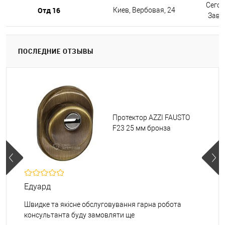
Сегод
Отд 16
Киев, Вербовая, 24
Завтр
ПОСЛЕДНИЕ ОТЗЫВЫ
Протектор AZZI FAUSTO
F23 25 мм бронза
Едуард
Швидке та якісне обслуговування гарна робота
консультанта буду замовляти ще