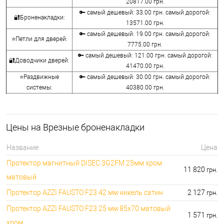
20817.00 грн.
🔑 самый дешевый: 33.00 грн. самый дорогой:
🔐Броненакладки:
13571.00 грн.
🔑 самый дешевый: 19.00 грн. самый дорогой:
⭐Петли для дверей:
7775.00 грн.
🔑 самый дешевый: 121.00 грн. самый дорогой:
🔐Доводчики дверей:
41470.00 грн.
⭐Раздвижные
🔑 самый дешевый: 30.00 грн. самый дорогой:
системы:
40380.00 грн.
🔑 самый дешевый: 15.00 грн. самый дорогой:
🔐Аксессуары:
8645.00 грн.
🔑 самый дешевый: 780.00 грн. самый дорогой:
⭐Сейфы:
Цены на Врезные броненакладки
396000.00 грн.
🔑 самый дешевый: 1050.00 грн. самый дорогой:
🔐Домофоны:
Название
Цена
11100.00 грн.
Протектор магнитный DISEC 3G2FM 25мм хром
⭐Сигнализация AJAX:
🔑 самый дешевый: грн. самый дорогой: грн.
11 820
грн.
матовый
Протектор AZZI FAUSTO F23 42 мм никель сатин
2 127
грн.
Протектор AZZI FAUSTO F23 25 мм 85x70 матовый
1 571
грн.
хром