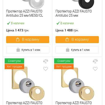
Протектор AZZI FAUSTO
Протектор AZZI FAUSTO
Antitubo 25 мм ME50/CL
Antitubo 25 мм
овальный стандарт хром
ME50/85X70/NO овальный
В наличии
В наличии
полированный
широкий черный матовый
1 473
1 488
Цена
Цена
грн.
грн.
В корзину
В корзину
Купить в 1 клик
Купить в 1 клик
Советуем
Советуем
Хит продаж
Хит продаж
Протектор AZZI FAUSTO
Протектор AZZI FAUSTO