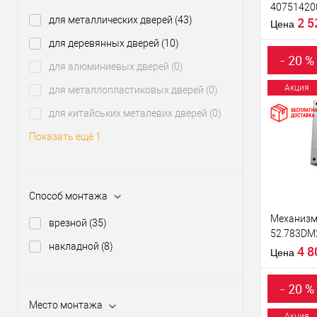
40751420
для металлических дверей
(43)
2 
Материал д
Цена
Страна
для деревянных дверей
(10)
производи
- 20 %
для алюминиевых дверей
(0)
Межосевое
расстояние
Акция
для металлопластиковых дверей
(0)
для китайських металевих дверей
(0)
Купить
клик
Показать ещё 1
В из
Производи
Способ монтажа
Тип товара
Механизм
врезной
(35)
52.783DM
накладной
(8)
ключ 60м
4 
Цена
Материал д
- 20 %
Страна
Место монтажа
производи
Акция