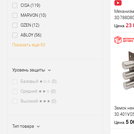
CISA
(119)
Механизм
MARVON
(10)
3D.788D8
правый
23
OZEN
(12)
Цена
ABLOY
(56)
Показать ещё 93
Купить
Уровень защиты
клик
В из
Базовый ★☆☆
(0)
Средний ★★☆
(0)
Производи
Высокий ★★★
(0)
Тип товара
Замок на
30.401VS
5 ключей
5 
Материал д
Цена
Тип товара
Страна