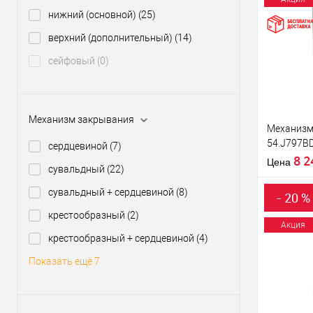
Статус (гур
нижний (основной)
(25)
Купить
верхний (дополнительный)
(14)
клик
сейфовый
(0)
В из
Производи
Механизм закрывания
Механизм
54.J797B
сердцевиной
(7)
Материал д
(BS66*85
8 
Страна
Цена
сувальдный
(22)
производи
Статус (гур
сувальдный + сердцевиной
(8)
- 20 %
крестообразный
(2)
Акция
крестообразный + сердцевиной
(4)
Купить
Показать ещё 7
клик
В из