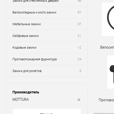
Замки для стеклянных дверей
46
Велосипедные и мото замки
97
Мебельные замки
37
Сейфовые замки
21
Велосип
Кодовые замки
12
Противопожарная фурнитура
24
Замки для ролетов
5
Производитель
MOTTURA
Противо