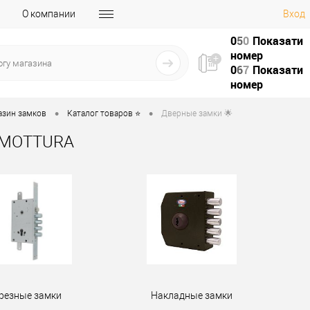
О компании
Вход
0
5
0
Показати
номер
0
6
7
Показати
номер
•
•
азин замков
Каталог товаров ⭐
Дверные замки 🌟
 MOTTURA
резные замки
Накладные замки