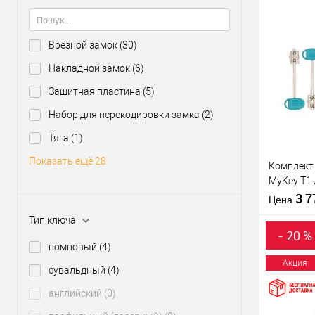
производи
Межосевое
расстояние
Врезной замок
(30)
Купить
Накладной замок
(6)
клик
Защитная пластина
(5)
В из
Набор для перекодировки замка
(2)
Тяга
(1)
Производи
Тип товара
Показать ещё 28
Комплект
Тип ключа
MyKey T1
60 мм
3 
Цена
Тип ключа
- 20 %
Материал д
помповый
(4)
Страна
Акция
сувальдный
(4)
производи
Купить
английский
(0)
клик