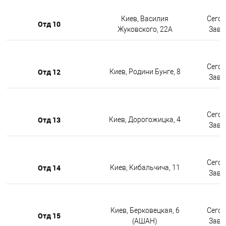
Киев, Василия
Сегод
Отд 10
Жуковского, 22А
Завтр
Сегод
Отд 12
Киев, Родини Бунге, 8
Завтр
Сегод
Отд 13
Киев, Дорогожицка, 4
Завтр
Сегод
Отд 14
Киев, Кибальчича, 11
Завтр
Киев, Берковецкая, 6
Сегод
Отд 15
(АШАН)
Завтр