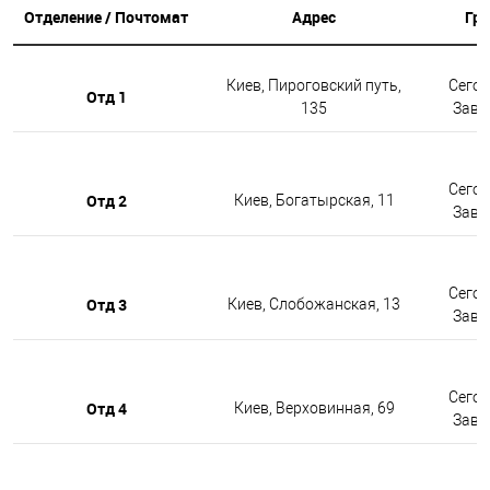
Отделение / Почтомат
Адрес
Гр
Киев, Пироговский путь,
Сегод
Отд 1
135
Завтр
Сегод
Отд 2
Киев, Богатырская, 11
Завтр
Сегод
Отд 3
Киев, Слобожанская, 13
Завтр
Сегод
Отд 4
Киев, Верховинная, 69
Завтр