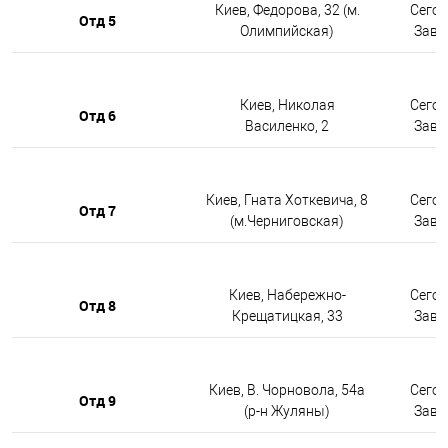
Киев, Федорова, 32 (м.
Сегод
Отд 5
Олимпийская)
Завтр
Киев, Николая
Сегод
Отд 6
Василенко, 2
Завтр
Киев, Гната Хоткевича, 8
Сегод
Отд 7
(м.Черниговская)
Завтр
Киев, Набережно-
Сегод
Отд 8
Крещатицкая, 33
Завтр
Киев, В. Чорновола, 54а
Сегод
Отд 9
(р-н Жуляны)
Завтр