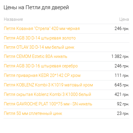
дверей:
7775.00 грн.
Цены на Петли для дверей
⭐Приварные петли для
🔑 самый дешевый: 29.00 грн. самый дорогой:
дверей:
1758.00 грн.
Название
Цена
🔐Колпачки на врезные
🔑 самый дешевый: 27.00 грн. самый дорогой:
Петля Кованая "Стрела" 420 мм черная
246
грн.
петли:
1796.00 грн.
Петля AGB 3D D-14 штыревая золото
Петля OTLAV 3D D-14 мм белый цинк
Петля CEMOM Estetic 80A никель
1 382
грн.
Петля AGB 3D D-16 штыревая серебро
246
грн.
Петля приварная KEDR 20*142 CP хром
111
грн.
Петля KOBLENZ Kombi-3 K1019 матовый хром
645
грн.
Петля скрытая Koblenz Kombi 3 K1000 белый
421
грн.
Петля GAVROCHE PLAT 100*75 мм - SN никель
92
грн.
Петля 50 мм сплетенный цинк
23
грн.