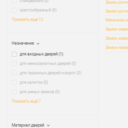
слайдерный
(0)
Замок ролле
крестообразный
(0)
Замок ролл
Показать ещё 12
Механизм з
Замок навес
Замок наве
Назначение
Замок навес
для входных дверей
(1)
для межкомнатных дверей
(0)
для гаражных дверей и ворот
(0)
для калиток
(0)
для умных замков
(0)
Показать ещё 7
Материал дверей