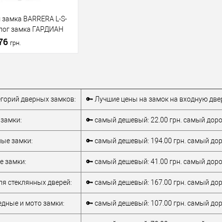
 замка BARRERA L-S-
алог замка ГАРДИАН
S67,5*77мм)
176
грн.
В корзину
тегорий дверных замков:
🔑 Лучшие цены на замок на входную две
 в 1
К
сравнению
замки:
🔑 самый дешевый: 22.00 грн. самый дорог
бранное
ые замки:
🔑 самый дешевый: 194.00 грн. самый дор
тель
BARRERA
 замки:
🔑 самый дешевый: 41.00 грн. самый дорог
Врезной замок
для
ля стеклянных дверей:
🔑 самый дешевый: 167.00 грн. самый дор
металлических
верей
дверей
дные и мото замки:
🔑 самый дешевый: 107.00 грн. самый дор