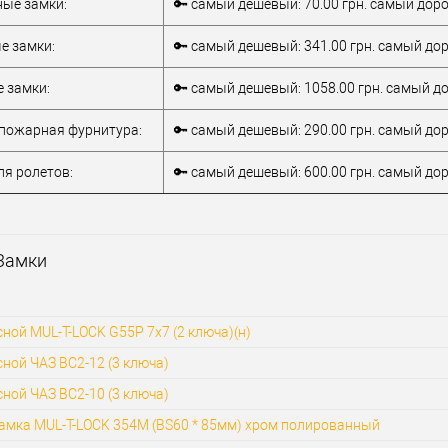
тель
Китай
ые замки:
🔑 самый дешевый: 70.00 грн. самый дорог
77 мм
е замки:
🔑 самый дешевый: 341.00 грн. самый доро
 замки:
🔑 самый дешевый: 1058.00 грн. самый до
пожарная фурнитура:
🔑 самый дешевый: 290.00 грн. самый доро
ля ролетов:
🔑 самый дешевый: 600.00 грн. самый доро
Замки
ной MUL-T-LOCK G55P 7x7 (2 ключа)(н)
ной ЧАЗ ВС2-12 (3 ключа)
ной ЧАЗ ВС2-10 (3 ключа)
амка MUL-T-LOCK 354M (BS60 * 85мм) хром полированный