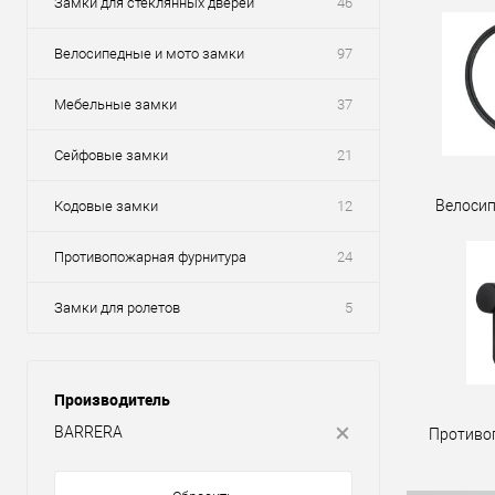
Замки для стеклянных дверей
46
Велосипедные и мото замки
97
Мебельные замки
37
Сейфовые замки
21
Велосип
Кодовые замки
12
Противопожарная фурнитура
24
Замки для ролетов
5
Производитель
BARRERA
Противо