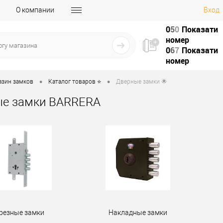
О компании
Вход
0
5
0
Показати
номер
0
6
7
Показати
номер
•
•
азин замков
Каталог товаров ⭐
Дверные замки 🌟
ые замки BARRERA
резные замки
Накладные замки