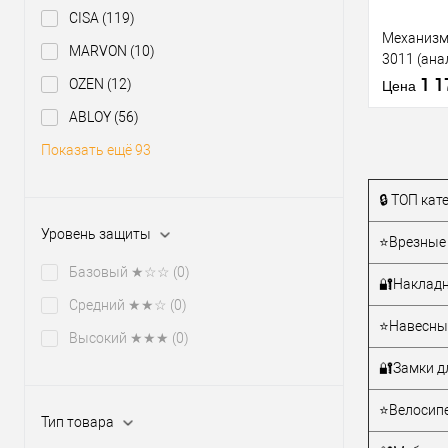
CISA
(119)
Механизм
MARVON
(10)
3011 (ан
30.11) (B
1 
OZEN
(12)
Цена
ABLOY
(56)
Показать ещё 93
🔒 ТОП ка
Купить
Уровень защиты
клик
⭐Врезные 
В из
Базовый ★☆☆
(0)
🔐Накладн
Средний ★★☆
(0)
Производи
⭐Навесные
Высокий ★★★
(0)
Тип товара
🔐Замки д
Материал д
⭐Велосипе
Тип товара
Страна