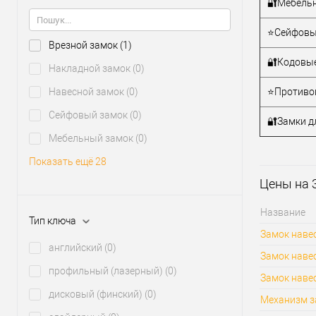
производи
🔐Мебельн
Межосевое
расстояние
⭐Сейфовы
Врезной замок
(1)
🔐Кодовые
Накладной замок
(0)
Навесной замок
(0)
⭐Противо
Сейфовый замок
(0)
🔐Замки д
Мебельный замок
(0)
Показать ещё 28
Цены на 
Название
Тип ключа
Замок навес
английский
(0)
Замок навес
профильный (лазерный)
(0)
Замок навес
дисковый (финский)
(0)
Механизм з