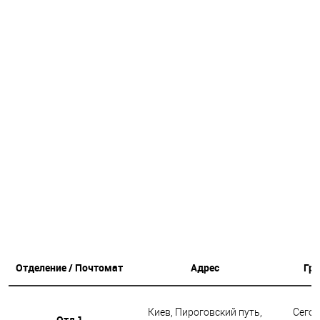
Отделение / Почтомат
Адрес
Гр
Киев, Пироговский путь,
Сегод
Отд 1