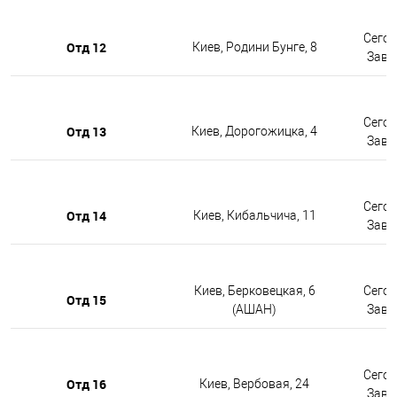
Сегод
Отд 12
Киев, Родини Бунге, 8
Завтр
Сегод
Отд 13
Киев, Дорогожицка, 4
Завтр
Сегод
Отд 14
Киев, Кибальчича, 11
Завтр
Киев, Берковецкая, 6
Сегод
Отд 15
(АШАН)
Завтр
Сегод
Отд 16
Киев, Вербовая, 24
Завтр