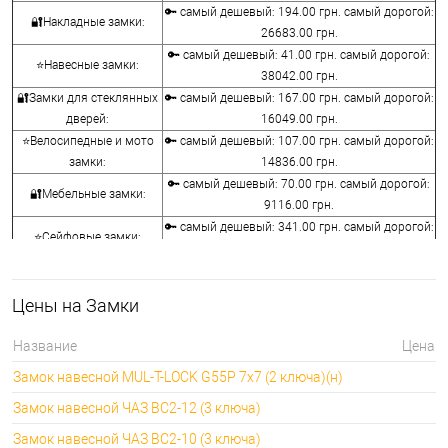
🔑 самый дешевый: 194.00 грн. самый дорогой:
🔐Накладные замки:
26683.00 грн.
🔑 самый дешевый: 41.00 грн. самый дорогой:
⭐Навесные замки:
38042.00 грн.
🔐Замки для стеклянных
🔑 самый дешевый: 167.00 грн. самый дорогой:
дверей:
16049.00 грн.
⭐Велосипедные и мото
🔑 самый дешевый: 107.00 грн. самый дорогой:
замки:
14836.00 грн.
🔑 самый дешевый: 70.00 грн. самый дорогой:
🔐Мебельные замки:
9116.00 грн.
🔑 самый дешевый: 341.00 грн. самый дорогой:
⭐Сейфовые замки:
3848.00 грн.
🔑 самый дешевый: 1058.00 грн. самый
🔐Кодовые замки:
дорогой: 5113.00 грн.
Цены на Замки
⭐Противопожарная
🔑 самый дешевый: 290.00 грн. самый дорогой:
фурнитура:
4045.00 грн.
Название
Цена
🔑 самый дешевый: 600.00 грн. самый дорогой:
🔐Замки для ролетов:
Замок навесной MUL-T-LOCK G55P 7x7 (2 ключа)(н)
660.00 грн.
Замок навесной ЧАЗ ВС2-12 (3 ключа)
Замок навесной ЧАЗ ВС2-10 (3 ключа)