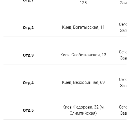
135
Завтр
Сегод
Отд 2
Киев, Богатырская, 11
Завтр
Сегод
Отд 3
Киев, Слобожанская, 13
Завтр
Сегод
Отд 4
Киев, Верховинная, 69
Завтр
Киев, Федорова, 32 (м.
Сегод
Отд 5
Олимпийская)
Завтр