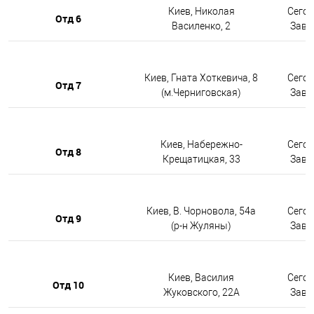
Киев, Николая
Сегод
Отд 6
Василенко, 2
Завтр
Киев, Гната Хоткевича, 8
Сегод
Отд 7
(м.Черниговская)
Завтр
Киев, Набережно-
Сегод
Отд 8
Крещатицкая, 33
Завтр
Киев, В. Чорновола, 54а
Сегод
Отд 9
(р-н Жуляны)
Завтр
Киев, Василия
Сегод
Отд 10
Жуковского, 22А
Завтр