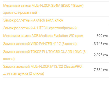
Механизм замка MUL-T-LOCK 354M (BS60 * 85мм)
хром полированный
Замок роллетный Alutech англ. ключ
Замок роллетный ALUTECH крестообразный
Механизм замка AGB Mediana Evolution WC хром
599
грн.
Замок навесной VIRO PANZER 4117 (3 ключа)
3 746
грн.
Замок навесной TOKOZ PLUTO G50 GUARD LONG (3
2 895
грн.
ключа)
Замок навесной MUL-T-LOCK M13/C2 ClassicPRO
7 634
грн.
длинная дужка (2 ключа)